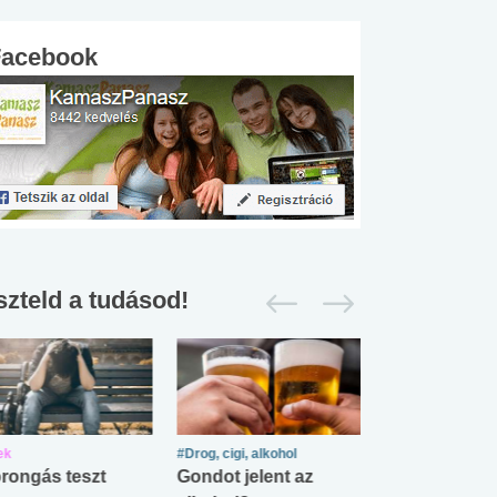
Facebook
szteld a tudásod!
ek
#Drog, cigi, alkohol
#Zöldövezet
rongás teszt
Gondot jelent az
Mekkora az ö