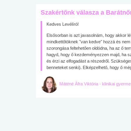
Szakértőnk válasza a Barátnő
Kedves Levélíró!
Elsősorban is azt javasolnám, hogy akkor lé
mindkettőtöknek "van kedve" hozzá és nem c
szorongása feltehetően oldódna, ha az ő tem
hagyd, hogy ő kezdeményezzen majd, ha szer
és érzi az elfogadást a részedről. Szüksé
benneteket senki). Elképzelhető, hogy ő még
Máténé Áfra Viktória - klinikai gyerm