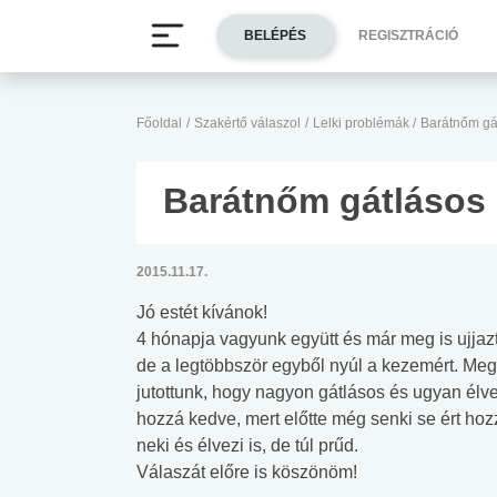
BELÉPÉS
REGISZTRÁCIÓ
Főoldal
/
Szakértő válaszol
/
Lelki problémák
/
Barátnőm gá
Barátnőm gátlásos
2015.11.17.
Jó estét kívánok!
4 hónapja vagyunk együtt és már meg is ujjaz
de a legtöbbször egyből nyúl a kezemért. Meg
jutottunk, hogy nagyon gátlásos és ugyan élvez
hozzá kedve, mert előtte még senki se ért ho
neki és élvezi is, de túl prűd.
Válaszát előre is köszönöm!