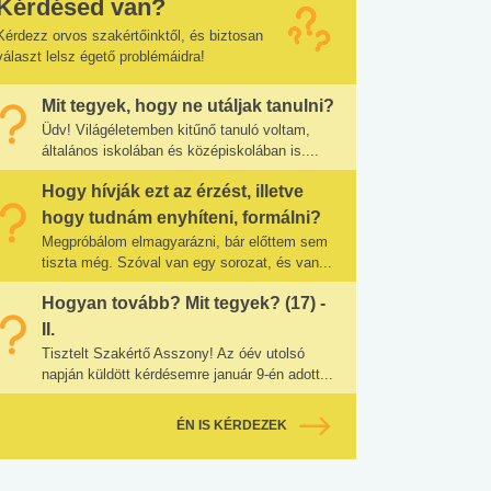
Kérdésed van?
Kérdezz orvos szakértőinktől, és biztosan
választ lelsz égető problémáidra!
Mit tegyek, hogy ne utáljak tanulni?
Üdv! Világéletemben kitűnő tanuló voltam,
általános iskolában és középiskolában is....
Hogy hívják ezt az érzést, illetve
hogy tudnám enyhíteni, formálni?
Megpróbálom elmagyarázni, bár előttem sem
tiszta még. Szóval van egy sorozat, és van...
Hogyan tovább? Mit tegyek? (17) -
II.
Tisztelt Szakértő Asszony! Az óév utolsó
napján küldött kérdésemre január 9-én adott...
ÉN IS KÉRDEZEK