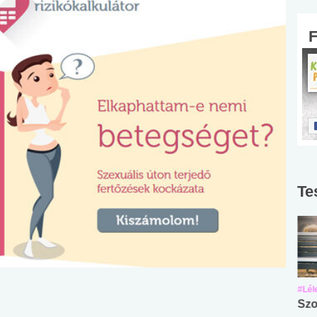
Te
#Suli, munka
#Suli, munka
#Lél
Angol középfokú
Internet-függőség
Szo