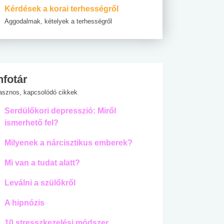
Kérdések a korai terhességről
Aggodalmak, kételyek a terhességről
nfotár
asznos, kapcsolódó cikkek
Serdülőkori depresszió: Miről
ismerhető fel?
Milyenek a nárcisztikus emberek?
Mi van a tudat alatt?
Leválni a szülőkről
A hipnózis
10 stresszkezelési módszer