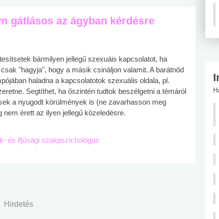
m gátlásos az ágyban kérdésre
tesítsetek bármilyen jellegű szexuáis kapcsolatot, ha
sak "hagyja", hogy a másik csináljon valamit. A barátnőd
I
pójában haladna a kapcsolatotok szexuális oldala, pl.
H
etne. Segtíthet, ha őszintén tudtok beszélgetni a témáról
gesek a nyugodt körülmények is (ne zavarhasson meg
 nem érett az ilyen jellegű közeledésre.
ek- és ifjúsági szakpszichológus
Hirdetés