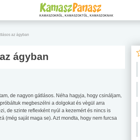
KAMASZOKRÓL, KAMASZOKTÓL, KAMASZOKNAK
tlásos az ágyban
 az ágyban
tam, de nagyon gátlásos. Néha hagyja, hogy csináljam,
próbáltuk megbeszélni a dolgokat és vègül arra
i, de szinte reflexként nyúl a kezemért és nincs is
zzá (még saját maga se). Azt mondta, hogy nem furcsa