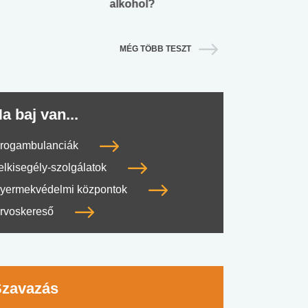
alkohol?
lábnyomod?
MÉG TÖBB TESZT
a baj van...
rogambulanciák
elkisegély-szolgálatok
yermekvédelmi központok
rvoskereső
Szavazás