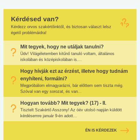
Kérdésed van?
Kérdezz orvos szakértőinktől, és biztosan választ lelsz
égető problémáidra!
Mit tegyek, hogy ne utáljak tanulni?
Üdv! Világéletemben kitűnő tanuló voltam, általános
iskolában és középiskolában is....
Hogy hívják ezt az érzést, illetve hogy tudnám
enyhíteni, formálni?
Megpróbálom elmagyarázni, bár előttem sem tiszta még.
Szóval van egy sorozat, és van...
Hogyan tovább? Mit tegyek? (17) - II.
Tisztelt Szakértő Asszony! Az óév utolsó napján küldött
kérdésemre január 9-én adott...
ÉN IS KÉRDEZEK