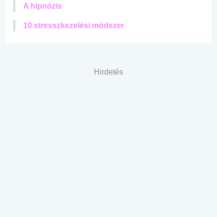
A hipnózis
10 stresszkezelési módszer
Hirdetés