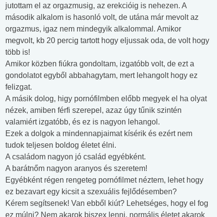
jutottam el az orgazmusig, az erekcióig is nehezen. A
második alkalom is hasonló volt, de utána már mevolt az
orgazmus, igaz nem mindegyik alkalommal. Amikor
megvolt, kb 20 percig tartott hogy eljussak oda, de volt hogy
több is!
Amikor közben fiúkra gondoltam, izgatóbb volt, de ezt a
gondolatot egyből abbahagytam, mert lehangolt hogy ez
felizgat.
A másik dolog, higy pornófilmben előbb megyek el ha olyat
nézek, amiben férfi szerepel, azaz úgy tűnik szintén
valamiért izgatóbb, és ez is nagyon lehangol.
Ezek a dolgok a mindennapjaimat kísérik és ezért nem
tudok teljesen boldog életet élni.
A családom nagyon jó család egyébként.
A barátnőm nagyon aranyos és szeretem!
Egyébként régen rengeteg pornófilmet néztem, lehet hogy
ez bezavart egy kicsit a szexuális fejlődésemben?
Kérem segítsenek! Van ebből kiút? Lehetséges, hogy el fog
ez múlni? Nem akarok biszex lenni, normális életet akarok