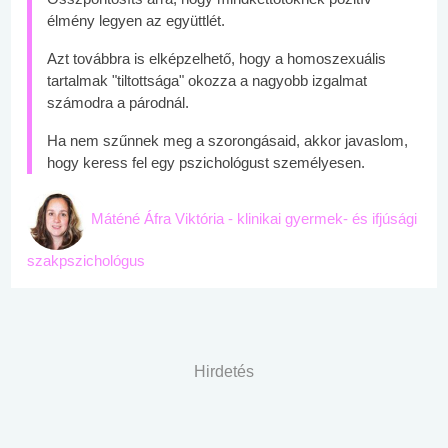
élmény legyen az együttlét.
Azt továbbra is elképzelhető, hogy a homoszexuális
tartalmak "tiltottsága" okozza a nagyobb izgalmat
számodra a párodnál.
Ha nem szűnnek meg a szorongásaid, akkor javaslom,
hogy keress fel egy pszichológust személyesen.
Máténé Áfra Viktória - klinikai gyermek- és ifjúsági
szakpszichológus
Hirdetés