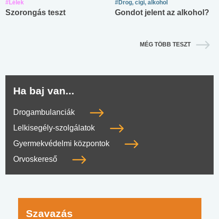
#Lélek
#Drog, cigi, alkohol
Szorongás teszt
Gondot jelent az alkohol?
MÉG TÖBB TESZT
Ha baj van...
Drogambulanciák
Lelkisegély-szolgálatok
Gyermekvédelmi központok
Orvoskereső
Szavazás