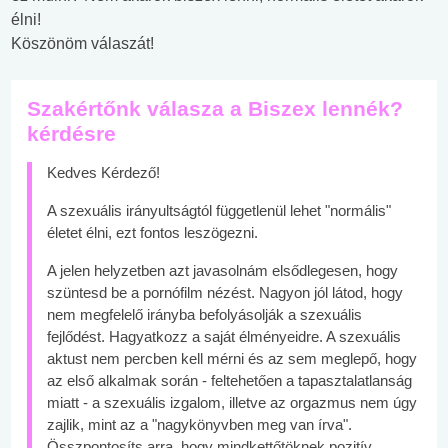
élni!
Köszönöm válaszát!
Szakértőnk válasza a Biszex lennék?
kérdésre
Kedves Kérdező!
A szexuális irányultságtól függetlenül lehet "normális"
életet élni, ezt fontos leszögezni.
A jelen helyzetben azt javasolnám elsődlegesen, hogy
szüntesd be a pornófilm nézést. Nagyon jól látod, hogy
nem megfelelő irányba befolyásolják a szexuális
fejlődést. Hagyatkozz a saját élményeidre. A szexuális
aktust nem percben kell mérni és az sem meglepő, hogy
az első alkalmak során - feltehetően a tapasztalatlanság
miatt - a szexuális izgalom, illetve az orgazmus nem úgy
zajlik, mint az a "nagykönyvben meg van írva".
Összpontosíts arra, hogy mindkettőtöknek pozitív