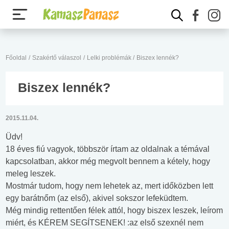
Főoldal
/
Szakértő válaszol
/
Lelki problémák
/
Biszex lennék?
Biszex lennék?
2015.11.04.
Üdv!
18 éves fiú vagyok, többször írtam az oldalnak a témával
kapcsolatban, akkor még megvolt bennem a kétely, hogy
meleg leszek.
Mostmár tudom, hogy nem lehetek az, mert időközben lett
egy barátnőm (az első), akivel sokszor lefeküdtem.
Még mindig rettentően félek attól, hogy biszex leszek, leírom
miért, és KÉREM SEGÍTSENEK! :az első szexnél nem