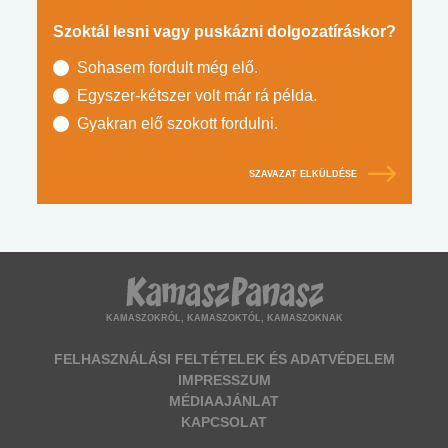
Szoktál lesni vagy puskázni dolgozatíráskor?
Sohasem fordult még elő.
Egyszer-kétszer volt már rá példa.
Gyakran elő szokott fordulni.
SZAVAZAT ELKÜLDÉSE
KAMASZOKRÓL, KAMASZOKTÓL, KAMASZOKNAK
FELHASZNÁLÁSI FELTÉTELEK ÉS ADATVÉDELEM
IMPRESSZUM
MÉDIAAJÁNLAT
KAPCSOLAT