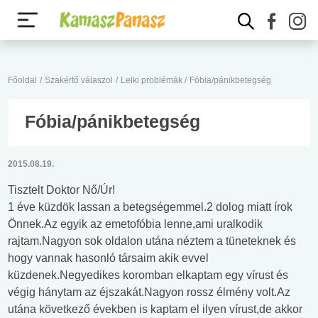
Főoldal
/
Szakértő válaszol
/
Lelki problémák
/
Fóbia/pánikbetegség
Fóbia/pánikbetegség
2015.08.19.
Tisztelt Doktor Nő/Úr!
1 éve küzdök lassan a betegségemmel.2 dolog miatt írok
Önnek.Az egyik az emetofóbia lenne,ami uralkodik
rajtam.Nagyon sok oldalon utána néztem a tüneteknek és
hogy vannak hasonló társaim akik evvel
küzdenek.Negyedikes koromban elkaptam egy vírust és
végig hánytam az éjszakát.Nagyon rossz élmény volt.Az
utána következő években is kaptam el ilyen vírust,de akkor