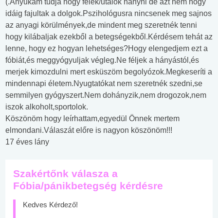
(.Anyukám tudja hogy félek/utálok hányni de azt nem hogy
idáig fajultak a dolgok.Pszihológusra nincsenek meg sajnos
az anyagi körülmények,de mindent meg szeretnék tenni
hogy kilábaljak ezekből a betegségekből.Kérdésem tehát az
lenne, hogy ez hogyan lehetséges?Hogy elengedjem ezt a
fóbiát,és meggyógyuljak végleg.Ne féljek a hányástól,és
merjek kimozdulni mert esküszöm begolyózok.Megkeseríti a
mindennapi életem.Nyugtatókat nem szeretnék szedni,se
semmilyen gyógyszert.Nem dohányzik,nem drogozok,nem
iszok alkoholt,sportolok.
Köszönöm hogy leírhattam,egyedül Önnek mertem
elmondani.Válaszát előre is nagyon köszönöm!!!
17 éves lány
Szakértőnk válasza a
Fóbia/pánikbetegség kérdésre
Kedves Kérdező!