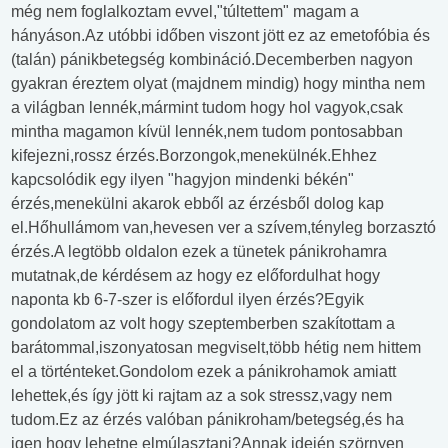
még nem foglalkoztam evvel,"túltettem" magam a
hányáson.Az utóbbi időben viszont jött ez az emetofóbia és
(talán) pánikbetegség kombináció.Decemberben nagyon
gyakran éreztem olyat (majdnem mindig) hogy mintha nem
a világban lennék,mármint tudom hogy hol vagyok,csak
mintha magamon kívül lennék,nem tudom pontosabban
kifejezni,rossz érzés.Borzongok,menekülnék.Ehhez
kapcsolódik egy ilyen "hagyjon mindenki békén"
érzés,menekülni akarok ebből az érzésből dolog kap
el.Hőhullámom van,hevesen ver a szívem,tényleg borzasztó
érzés.A legtöbb oldalon ezek a tünetek pánikrohamra
mutatnak,de kérdésem az hogy ez előfordulhat hogy
naponta kb 6-7-szer is előfordul ilyen érzés?Egyik
gondolatom az volt hogy szeptemberben szakítottam a
barátommal,iszonyatosan megviselt,több hétig nem hittem
el a történteket.Gondolom ezek a pánikrohamok amiatt
lehettek,és így jött ki rajtam az a sok stressz,vagy nem
tudom.Ez az érzés valóban pánikroham/betegség,és ha
igen hogy lehetne elmúlasztani?Annak idején szörnyen