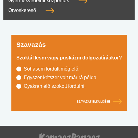
Gyermekvédelmi központok
Orvoskereső
Szavazás
Szoktál lesni vagy puskázni dolgozatíráskor?
Sohasem fordult még elő.
Egyszer-kétszer volt már rá példa.
Gyakran elő szokott fordulni.
SZAVAZAT ELKÜLDÉSE