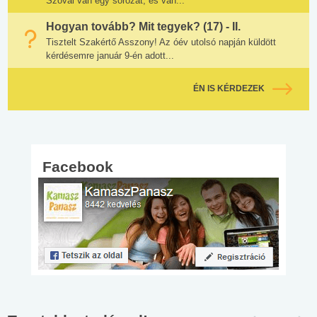
Szóval van egy sorozat, és van...
Hogyan tovább? Mit tegyek? (17) - II.
Tisztelt Szakértő Asszony! Az óév utolsó napján küldött
kérdésemre január 9-én adott...
ÉN IS KÉRDEZEK
Facebook