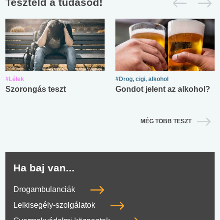
Teszteld a tudásod!
#Lélek
#Drog, cigi, alkohol
Szorongás teszt
Gondot jelent az alkohol?
MÉG TÖBB TESZT
Ha baj van...
Drogambulanciák
Lelkisegély-szolgálatok