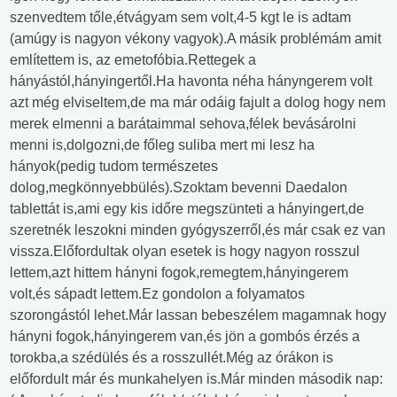
szenvedtem tőle,étvágyam sem volt,4-5 kgt le is adtam
(amúgy is nagyon vékony vagyok).A másik problémám amit
említettem is, az emetofóbia.Rettegek a
hányástól,hányingertől.Ha havonta néha hányngerem volt
azt még elviseltem,de ma már odáig fajult a dolog hogy nem
merek elmenni a barátaimmal sehova,félek bevásárolni
menni is,dolgozni,de főleg suliba mert mi lesz ha
hányok(pedig tudom természetes
dolog,megkönnyebbülés).Szoktam bevenni Daedalon
tablettát is,ami egy kis időre megszünteti a hányingert,de
szeretnék leszokni minden gyógyszerről,és már csak ez van
vissza.Előfordultak olyan esetek is hogy nagyon rosszul
lettem,azt hittem hányni fogok,remegtem,hányingerem
volt,és sápadt lettem.Ez gondolon a folyamatos
szorongástól lehet.Már lassan bebeszélem magamnak hogy
hányni fogok,hányingerem van,és jön a gombós érzés a
torokba,a szédülés és a rosszullét.Még az órákon is
előfordult már és munkahelyen is.Már minden második nap: