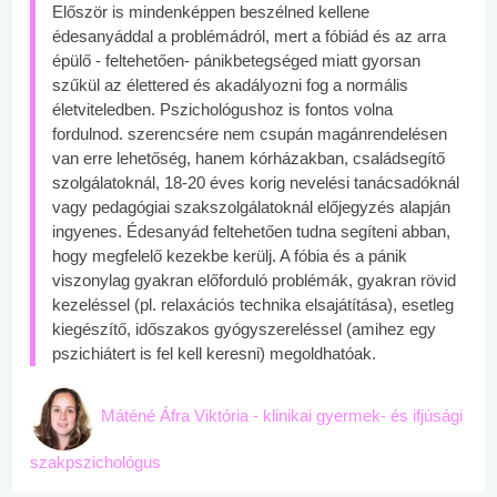
Először is mindenképpen beszélned kellene
édesanyáddal a problémádról, mert a fóbiád és az arra
épülő - feltehetően- pánikbetegséged miatt gyorsan
szűkül az élettered és akadályozni fog a normális
életviteledben. Pszichológushoz is fontos volna
fordulnod. szerencsére nem csupán magánrendelésen
van erre lehetőség, hanem kórházakban, családsegítő
szolgálatoknál, 18-20 éves korig nevelési tanácsadóknál
vagy pedagógiai szakszolgálatoknál előjegyzés alapján
ingyenes. Édesanyád feltehetően tudna segíteni abban,
hogy megfelelő kezekbe kerülj. A fóbia és a pánik
viszonylag gyakran előforduló problémák, gyakran rövid
kezeléssel (pl. relaxációs technika elsajátítása), esetleg
kiegészítő, időszakos gyógyszereléssel (amihez egy
pszichiátert is fel kell keresni) megoldhatóak.
Máténé Áfra Viktória - klinikai gyermek- és ifjúsági
szakpszichológus