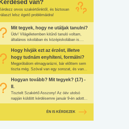
Kérdésed van?
Kérdezz orvos szakértőinktől, és biztosan
választ lelsz égető problémáidra!
Mit tegyek, hogy ne utáljak tanulni?
Üdv! Világéletemben kitűnő tanuló voltam,
általános iskolában és középiskolában is....
Hogy hívják ezt az érzést, illetve
hogy tudnám enyhíteni, formálni?
Megpróbálom elmagyarázni, bár előttem sem
tiszta még. Szóval van egy sorozat, és van...
Hogyan tovább? Mit tegyek? (17) -
II.
Tisztelt Szakértő Asszony! Az óév utolsó
napján küldött kérdésemre január 9-én adott...
ÉN IS KÉRDEZEK