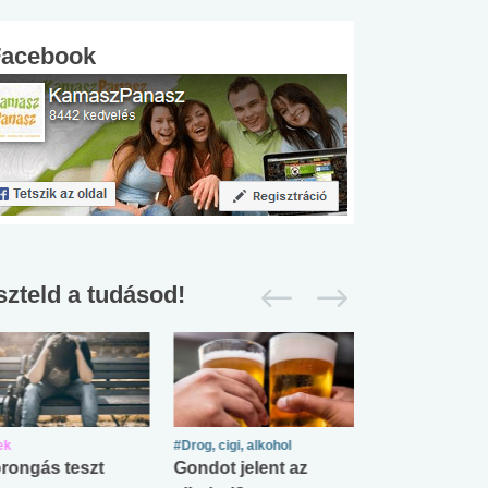
Facebook
szteld a tudásod!
ek
#Drog, cigi, alkohol
#Zöldövezet
rongás teszt
Gondot jelent az
Mekkora az ö