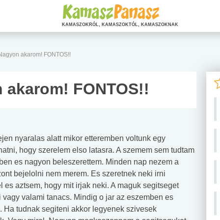
KAMASZOKRÓL, KAMASZOKTÓL, KAMASZOKNAK
 Nagyon akarom! FONTOS!!
n akarom! FONTOS!!
ejen nyaralas alatt mikor etteremben voltunk egy
dhatni, hogy szerelem elso latasra. A szemem sem tudtam
emben es nagyon beleszerettem. Minden nap nezem a
ont bejelolni nem merem. Es szeretnek neki irni
s aztsem, hogy mit irjak neki. A maguk segitseget
i vagy valami tanacs. Mindig o jar az eszemben es
 Ha tudnak segiteni akkor legyenek szivesek