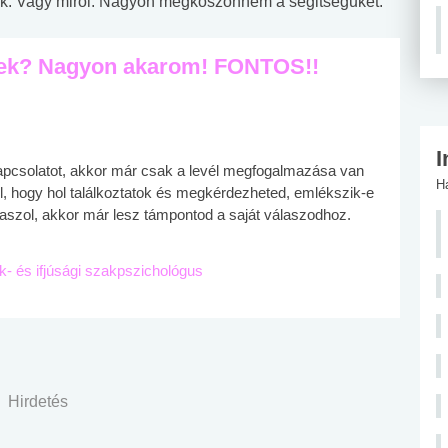
k. Vagy mirol. Nagyon megkoszonnem a segitseguket.
gyek? Nagyon akarom! FONTOS!!
I
 kapcsolatot, akkor már csak a levél megfogalmazása van
H
l, hogy hol találkoztatok és megkérdezheted, emlékszik-e
álaszol, akkor már lesz támpontod a saját válaszodhoz.
ek- és ifjúsági szakpszichológus
Hirdetés