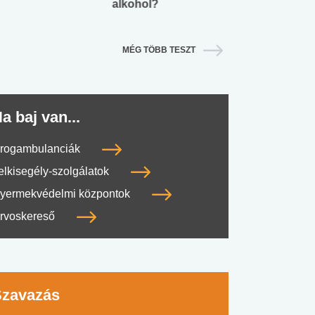
alkohol?
lábnyomod?
MÉG TÖBB TESZT
a baj van...
rogambulanciák
elkisegély-szolgálatok
yermekvédelmi központok
rvoskereső
Szavazás