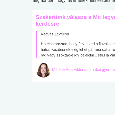
megmondani hogy mit irhatnek neki kezdesne
Szakértőnk válasza a Mit te
kérdésre
Kedves Levélíró!
Ha elhatároztad, hogy felveszed a fiúval a
hátra. Kezdésnek elég lehet pár mondat arró
rád vagy szokták-e így bejelölni... stb.Ha v
Máténé Áfra Viktória - klinikai gyerm