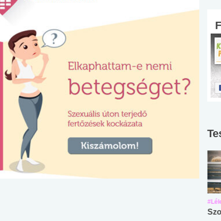
Te
#Suli, munka
#Suli, munka
#Lél
Angol középfokú
Internet-függőség
Szo