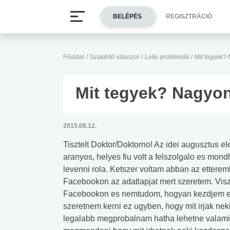
BELÉPÉS
REGISZTRÁCIÓ
Főoldal
/
Szakértő válaszol
/
Lelki problémák
/
Mit tegyek?
Mit tegyek? Nagyo
2015.08.12.
Tisztelt Doktor/Doktorno! Az idei augusztus el
aranyos, helyes fiu volt a felszolgalo es mon
levenni rola. Ketszer voltam abban az etter
Facebookon az adatlapjat mert szeretem. Visz
Facebookon es nemtudom, hogyan kezdjem el e
szeretnem kerni ez ugyben, hogy mit irjak nek
legalabb megprobalnam hatha lehetne valami.