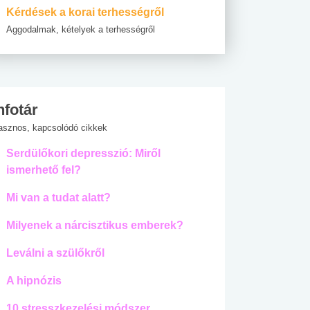
Kérdések a korai terhességről
Aggodalmak, kételyek a terhességről
nfotár
asznos, kapcsolódó cikkek
Serdülőkori depresszió: Miről
ismerhető fel?
Mi van a tudat alatt?
Milyenek a nárcisztikus emberek?
Leválni a szülőkről
A hipnózis
10 stresszkezelési módszer