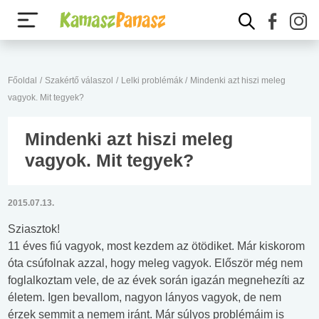
Főoldal
/
Szakértő válaszol
/
Lelki problémák
/
Mindenki azt hiszi meleg
vagyok. Mit tegyek?
Mindenki azt hiszi meleg
vagyok. Mit tegyek?
2015.07.13.
Sziasztok!
11 éves fiú vagyok, most kezdem az ötödiket. Már kiskorom
óta csúfolnak azzal, hogy meleg vagyok. Először még nem
foglalkoztam vele, de az évek során igazán megnehezíti az
életem. Igen bevallom, nagyon lányos vagyok, de nem
érzek semmit a nemem iránt. Már súlyos problémáim is