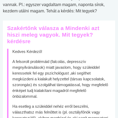
vannak. Pl.: egyszer vagdaltam magam, naponta sírok,
kezdem utálni magam. Tehát a kérdés: Mit tegyek?
Szakértőnk válasza a Mindenki azt
hiszi meleg vagyok. Mit tegyek?
kérdésre
Kedves Kérdező!
A felsorolt problémáid (falcolás, depresszív
megnyilvánulások) miatt javaslom, hogy szüleiddel
keressetek fel egy pszichológust ,aki segíthet
megküzdeni a kialakult helyzettel (társas kapcsolatok,
szorongás) és szolgálhat támogatással, hogy megfelelő
énképet tudj kialakítani magadról megfelelő
önbizalommal.
Ha esetleg a szüleiddel nehéz erről beszélni,
választhatsz más felnőttet is (pl. osztályfőnök vagy
keresztszülő), akiben megbízol és aki segít megosztani