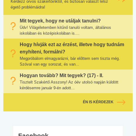
Kérdezz orvos szakértőinktől, és biztosan választ lelsz
égető problémáidra!
Mit tegyek, hogy ne utáljak tanulni?
Üdv! Világéletemben kitűnő tanuló voltam, általános
iskolában és középiskolában is....
Hogy hívják ezt az érzést, illetve hogy tudnám
enyhíteni, formálni?
Megpróbálom elmagyarázni, bár előttem sem tiszta még.
Szóval van egy sorozat, és van...
Hogyan tovább? Mit tegyek? (17) - II.
Tisztelt Szakértő Asszony! Az óév utolsó napján küldött
kérdésemre január 9-én adott...
ÉN IS KÉRDEZEK
Facebook