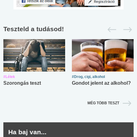
Teszteld a tudásod!
#Lélek
#Drog, cigi, alkohol
Szorongás teszt
Gondot jelent az alkohol?
MÉG TÖBB TESZT
Ha baj van...