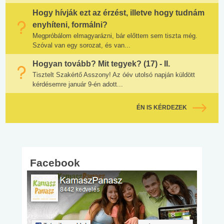
Hogy hívják ezt az érzést, illetve hogy tudnám
enyhíteni, formálni?
Megpróbálom elmagyarázni, bár előttem sem tiszta még.
Szóval van egy sorozat, és van...
Hogyan tovább? Mit tegyek? (17) - II.
Tisztelt Szakértő Asszony! Az óév utolsó napján küldött
kérdésemre január 9-én adott...
ÉN IS KÉRDEZEK
Facebook