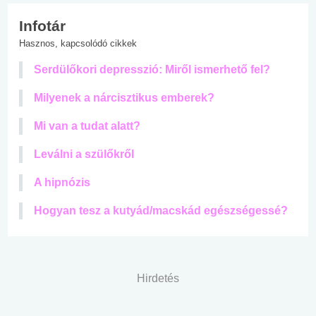
Infotár
Hasznos, kapcsolódó cikkek
Serdülőkori depresszió: Miről ismerhető fel?
Milyenek a nárcisztikus emberek?
Mi van a tudat alatt?
Leválni a szülőkről
A hipnózis
Hogyan tesz a kutyád/macskád egészségessé?
Hirdetés