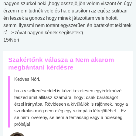
nagyon szurkol neki ,hogy osszejöjjön velem viszont én úgy
érzem nem tudnék vele és ha elutasítom az egész suliban
én leszek a gonosz hogy minek játszottam vele,holott
semmi ilyesmi nem történt egyszerűen én barátként tekintek
rá...Szóval nagyon kérlek segítsetek:(
15/Nóri
Szakértőnk válasza a Nem akarom
megbántani kérdésre
Kedves Nóri,
ha a viselkedéseddel is következetesen egyértelművé
teszed amit állítasz számára, hogy: csak barátságot
érzel irányába. Rövidesen a kívülállók is rájönnek, hogy a
szurkolás még nem elég egy szimpátia létrejöttéhet... Ez
se nem lóvereny, se nem a férfiasság vagy a nőiesség
próbája!