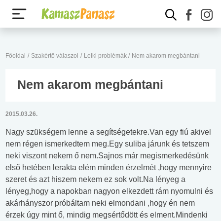
Főoldal
/
Szakértő válaszol
/
Lelki problémák
/
Nem akarom megbántani
Nem akarom megbántani
2015.03.26.
Nagy szükségem lenne a segítségetekre.Van egy fiú akivel
nem régen ismerkedtem meg.Egy suliba járunk és tetszem
neki viszont nekem ő nem.Sajnos már megismerkedésünk
első hetében lerakta elém minden érzelmét ,hogy mennyire
szeret és azt hiszem nekem ez sok volt.Na lényeg a
lényeg,hogy a napokban nagyon elkezdett rám nyomulni és
akárhányszor próbáltam neki elmondani ,hogy én nem
érzek úgy mint ő, mindig megsértődött és elment.Mindenki