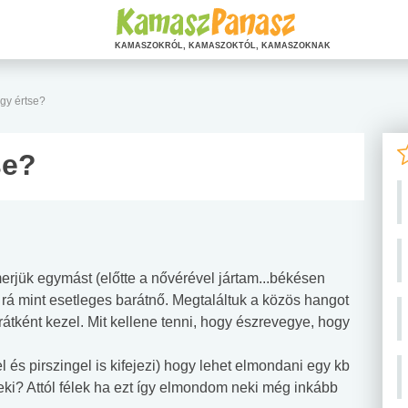
KAMASZOKRÓL, KAMASZOKTÓL, KAMASZOKNAK
gy értse?
se?
erjük egymást (előtte a nővérével jártam...békésen
l rá mint esetleges barátnő. Megtaláltuk a közös hangot
arátként kezel. Mit kellene tenni, hogy észrevegye, hogy
l és pirszingel is kifejezi) hogy lehet elmondani egy kb
eki? Attól félek ha ezt így elmondom neki még inkább