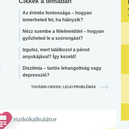
Cikkek a témában
Az érintés fontossága – hogyan
ismerheted fel, ha hiányzik?
Nézz szembe a félelmeiddel – hogyan
győzheted le a szorongást?
Izgulsz, mert találkozol a párod
anyukájával? Így kezeld!
Disztímia – tartós lehangoltság vagy
depresszió?
TOVÁBBI CIKKEK: LELKI PROBLÉMÁK