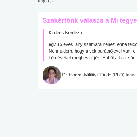
folytatja...
Szakértőnk válasza a Mi tegy
Kedves Kérdező,
egy 15 éves lány számára nehéz lenne feldol
Nem tudom, hogy a volt barátnőjével van- e
kérdéseket megbeszéljék. Ebből a távolságb
Dr. Horvát-Militityi Tünde (PhD) tan