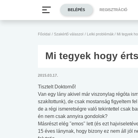
BELÉPÉS
REGISZTRÁCIÓ
Főoldal
/
Szakértő válaszol
/
Lelki problémák
/
Mi tegyek ho
Mi tegyek hogy ért
2015.03.17.
Tisztelt Doktornő!
Van egy lány akivel már viszonylag régóta ism
szakítottunk), de csak mostanság figyeltem fe
de a régi ismeretségre való tekintettel csak b
én nem csak annyira gondolok?
Másrészt elég "emos" lett (és ezt hajviseletéve
15 éves lánynak, hogy bizony ez nem áll jól n