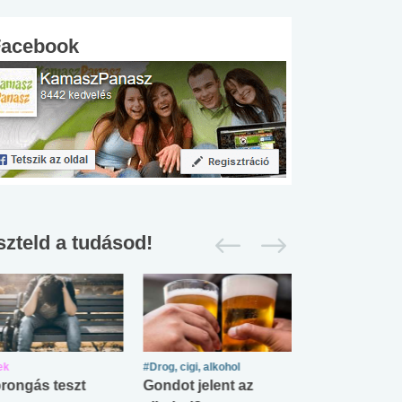
Facebook
szteld a tudásod!
ek
#Drog, cigi, alkohol
#Zöldövezet
rongás teszt
Gondot jelent az
Mekkora az ö