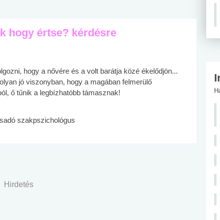
ek hogy értse? kérdésre
gozni, hogy a nővére és a volt barátja közé ékelődjön...
I
 olyan jó viszonyban, hogy a magában felmerülő
H
ól, ő tűnik a legbízhatóbb támasznak!
ácsadó szakpszichológus
Hirdetés