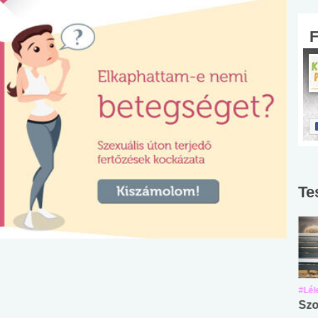
Te
#Suli, munka
#Suli, munka
#Lél
Angol középfokú
Internet-függőség
Szo