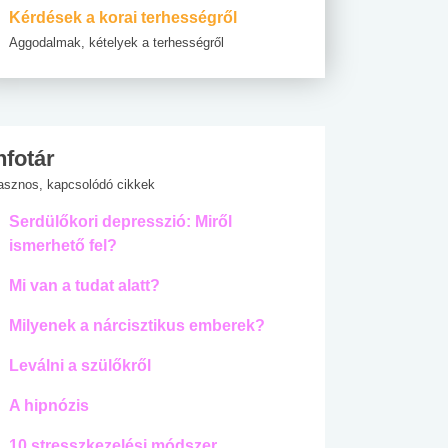
Kérdések a korai terhességről
Aggodalmak, kételyek a terhességről
nfotár
asznos, kapcsolódó cikkek
Serdülőkori depresszió: Miről
ismerhető fel?
Mi van a tudat alatt?
Milyenek a nárcisztikus emberek?
Leválni a szülőkről
A hipnózis
10 stresszkezelési módszer