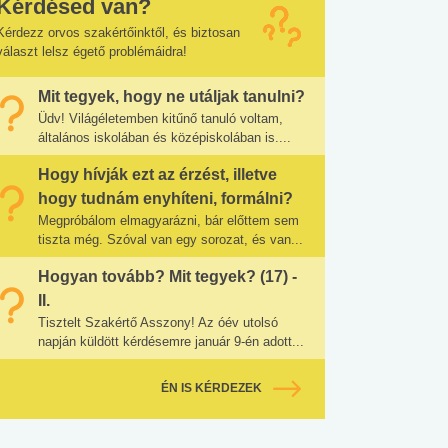
Kérdésed van?
Kérdezz orvos szakértőinktől, és biztosan
választ lelsz égető problémáidra!
Mit tegyek, hogy ne utáljak tanulni?
Üdv! Világéletemben kitűnő tanuló voltam,
általános iskolában és középiskolában is....
Hogy hívják ezt az érzést, illetve
hogy tudnám enyhíteni, formálni?
Megpróbálom elmagyarázni, bár előttem sem
tiszta még. Szóval van egy sorozat, és van...
Hogyan tovább? Mit tegyek? (17) -
II.
Tisztelt Szakértő Asszony! Az óév utolsó
napján küldött kérdésemre január 9-én adott...
ÉN IS KÉRDEZEK