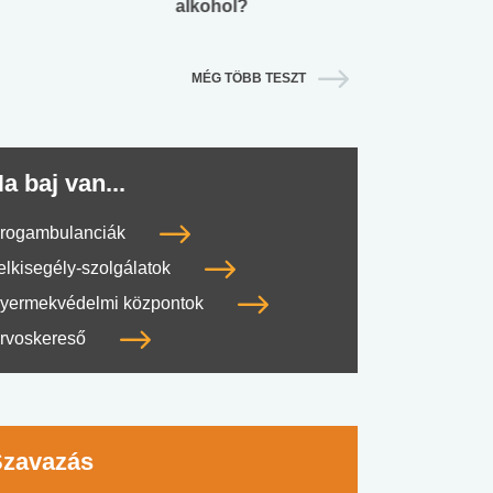
alkohol?
lábnyomod?
MÉG TÖBB TESZT
a baj van...
rogambulanciák
elkisegély-szolgálatok
yermekvédelmi központok
rvoskereső
Szavazás