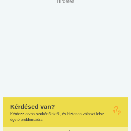
Hirdetés
Kérdésed van?
Kérdezz orvos szakértőinktől, és biztosan választ lelsz
égető problémáidra!