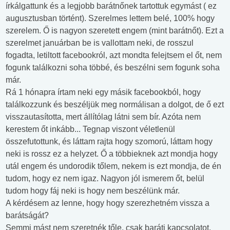
írkálgattunk és a legjobb barátnőnek tartottuk egymást ( ez
augusztusban történt). Szerelmes lettem belé, 100% hogy
szerelem. Ő is nagyon szeretett engem (mint barátnőt). Ezt a
szerelmet januárban be is vallottam neki, de rosszul
fogadta, letiltott facebookról, azt mondta felejtsem el őt, nem
fogunk találkozni soha többé, és beszélni sem fogunk soha
már.
Rá 1 hónapra írtam neki egy másik facebookból, hogy
találkozzunk és beszéljük meg normálisan a dolgot, de ő ezt
visszautasította, mert állítólag látni sem bír. Azóta nem
kerestem őt inkább... Tegnap viszont véletlenül
összefutottunk, és láttam rajta hogy szomorú, láttam hogy
neki is rossz ez a helyzet. Ő a többieknek azt mondja hogy
utál engem és undorodik tőlem, nekem is ezt mondja, de én
tudom, hogy ez nem igaz. Nagyon jól ismerem őt, belül
tudom hogy fáj neki is hogy nem beszélünk már.
A kérdésem az lenne, hogy hogy szerezhetném vissza a
barátságát?
Semmi mást nem szeretnék tőle, csak baráti kapcsolatot.