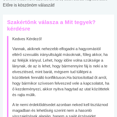
Előre is köszönöm válaszát!
Szakértőnk válasza a Mit tegyek?
kérdésre
Kedves Kérdező!
Vannak, akiknek nehezebb elfogadni a hagyomástól
eltérő szexuális irányultságát másoknak, főleg akkor, ha
az feléjük irányul. Lehet, hogy időre volna szüksége a
lánynak, de az is lehet, hogy bármennyire fáj is neki a te
elvesztésed, mint barát, mégsem tud túllépni a
közöttetek fennálló konfliktuson.Ha biztosítottad őt arról,
hogy bármikor szívesen felveszed vele a kapcsolatot, ha
ő kezdeményezi, akkor nyitva hagytad az utat közöttetek
és rajta múlik.
A te nemi érdeklődésedet azonban neked kell tisztáznod
magadban és lehetőség szerint nem a hasonló
visszajelzések alapján, hanem a saját érzéseidet