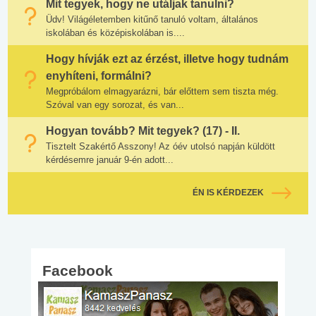
Mit tegyek, hogy ne utáljak tanulni?
Üdv! Világéletemben kitűnő tanuló voltam, általános
iskolában és középiskolában is....
Hogy hívják ezt az érzést, illetve hogy tudnám
enyhíteni, formálni?
Megpróbálom elmagyarázni, bár előttem sem tiszta még.
Szóval van egy sorozat, és van...
Hogyan tovább? Mit tegyek? (17) - II.
Tisztelt Szakértő Asszony! Az óév utolsó napján küldött
kérdésemre január 9-én adott...
ÉN IS KÉRDEZEK
Facebook