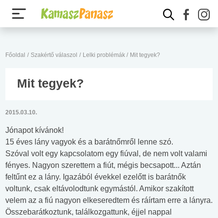
Főoldal
/
Szakértő válaszol
/
Lelki problémák
/
Mit tegyek?
Mit tegyek?
2015.03.10.
Jónapot kívánok!
15 éves lány vagyok és a barátnőmről lenne szó.
Szóval volt egy kapcsolatom egy fiúval, de nem volt valami
fényes. Nagyon szerettem a fiút, mégis becsapott... Aztán
feltűnt ez a lány. Igazából évekkel ezelőtt is barátnők
voltunk, csak eltávolodtunk egymástól. Amikor szakított
velem az a fiú nagyon elkeseredtem és ráírtam erre a lányra.
Összebarátkoztunk, találkozgattunk, éjjel nappal