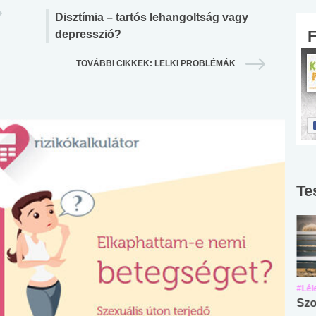
Disztímia – tartós lehangoltság vagy
depresszió?
TOVÁBBI CIKKEK: LELKI PROBLÉMÁK
Te
#Suli, munka
#Suli, munka
#Lél
Angol középfokú
Internet-függőség
Szo