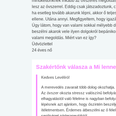
mindkettőnknek inkább az óvszeres megoldás l
lesz az óvszerrel. Eddig csak játszadoztunk, cs
ha esetleg tovább akarunk lépni, akkor ő tel
ellene. Utána annyi. Megfigyeltem, hogy igazáb
Úgy látom, hogy van valami sokkal mélyebb d
beszélni akarok vele ilyen dolgokról bepánik
valami megoldás. Miért van ez így?
Üdvözlettel
24 éves nő
Szakértőnk válasza a Mi lenn
Kedves Levélíró!
A merevedés zavarait több dolog okozhatja. V
Az óvszer okozta stressz valószínű befolyáso
elhagyatástól való félelme is nagyban befol
lépésnek azt ajánlom, hogy őszintén beszélje
ítéletmentsen. Érdemes átbeszélni az ő féle
segítséget párterapeutáktól.