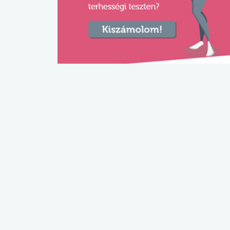
lábnyomod?
tudásteszt