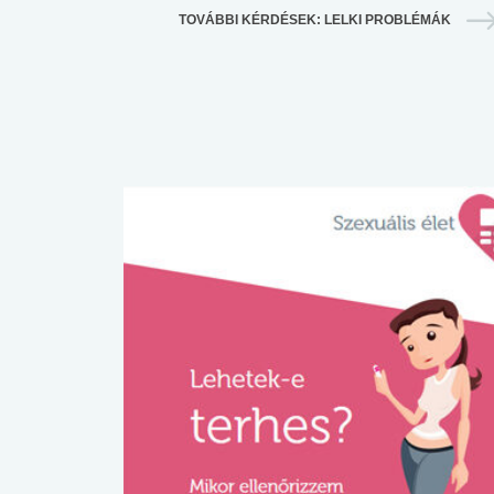
TOVÁBBI KÉRDÉSEK: LELKI PROBLÉMÁK
 alkohol
#Zöldövezet
#Betegségek
lent az
Mekkora az ökológiai
Elsősegély