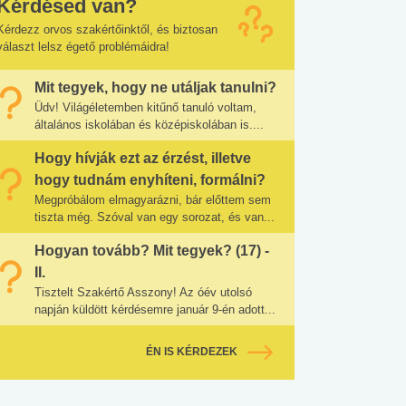
Kérdésed van?
Kérdezz orvos szakértőinktől, és biztosan
választ lelsz égető problémáidra!
Mit tegyek, hogy ne utáljak tanulni?
Üdv! Világéletemben kitűnő tanuló voltam,
általános iskolában és középiskolában is....
Hogy hívják ezt az érzést, illetve
hogy tudnám enyhíteni, formálni?
Megpróbálom elmagyarázni, bár előttem sem
tiszta még. Szóval van egy sorozat, és van...
Hogyan tovább? Mit tegyek? (17) -
II.
Tisztelt Szakértő Asszony! Az óév utolsó
napján küldött kérdésemre január 9-én adott...
ÉN IS KÉRDEZEK