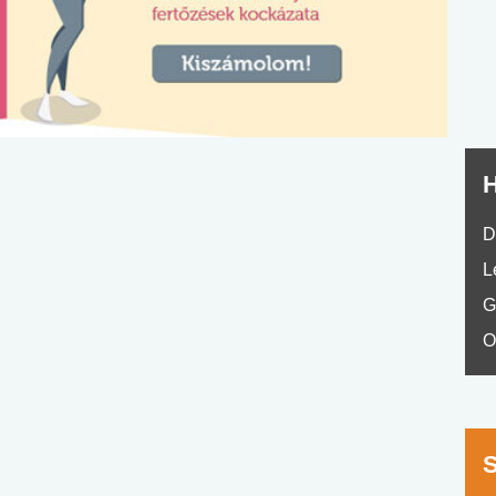
nyelvvizsga teszt -
teszt
No.42
H
D
L
G
O