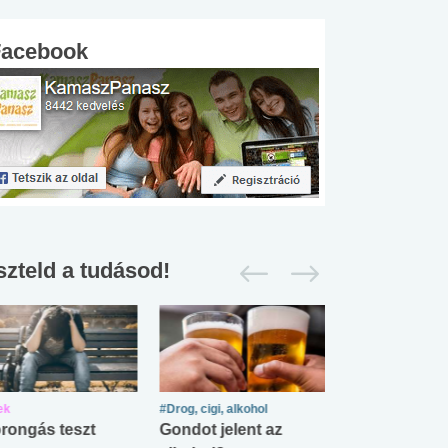
Facebook
szteld a tudásod!
ek
#Drog, cigi, alkohol
#Zöldövezet
rongás teszt
Gondot jelent az
Mekkora az ö