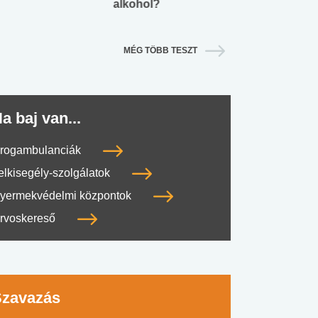
alkohol?
lábnyomod?
MÉG TÖBB TESZT
a baj van...
rogambulanciák
elkisegély-szolgálatok
yermekvédelmi központok
rvoskereső
Szavazás