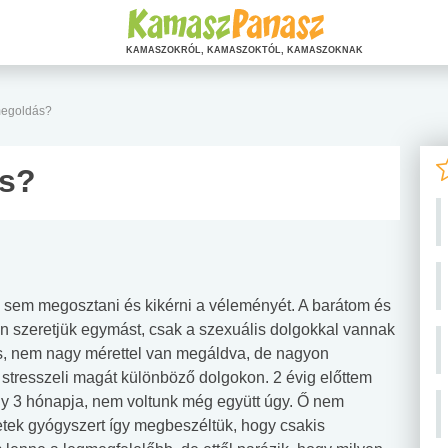
KAMASZOKRÓL, KAMASZOKTÓL, KAMASZOKNAK
megoldás?
ás?
 sem megosztani és kikérni a véleményét. A barátom és
n szeretjük egymást, csak a szexuális dolgokkal vannak
s, nem nagy mérettel van megáldva, de nagyon
 stresszeli magát különböző dolgokon. 2 évig előttem
gy 3 hónapja, nem voltunk még együtt úgy. Ő nem
tek gyógyszert így megbeszéltük, hogy csakis