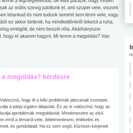
enne a legmegfelelőbb, de ettől parázik, hogy milyen
ak az orális szexig jutottunk el, ami szuper vele, viszont
jesen lelankad és nem tudunk semmit sem tenni vele, vagy
ól ez akkor történik, ha mindkettőnkről lekerül a ruha.
olog emögött, de nem beszél róla. Akárhányszor
ol, hogy el akarom hagyni. Mi lenne a megoldás? Van
I
H
e a megoldás? kérdésre
alószínű, hogy itt a lelki problémák játszanak szerepet.
lja a párja izgalmi állapotát. És az is valószínű, hogy az
yásolja aproblémák megoldástát. Mindenesetre az első
n erről a témáról vele, ítéletmentesen, értékelés és
lmeit, és gondolatait. Ha ez sem segít, közösen kérjenek