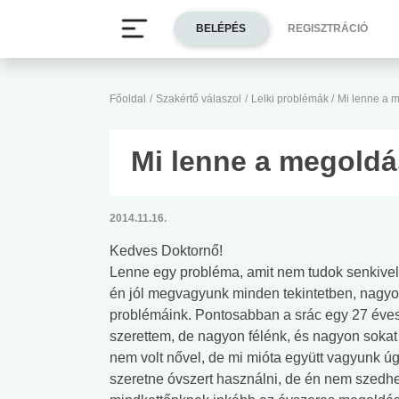
BELÉPÉS
REGISZTRÁCIÓ
Főoldal
/
Szakértő válaszol
/
Lelki problémák
/
Mi lenne a 
Mi lenne a megold
2014.11.16.
Kedves Doktornő!
Lenne egy probléma, amit nem tudok senkivel
én jól megvagyunk minden tekintetben, nagyo
problémáink. Pontosabban a srác egy 27 éve
szerettem, de nagyon félénk, és nagyon sokat
nem volt nővel, de mi mióta együtt vagyunk ú
szeretne óvszert használni, de én nem szedhe