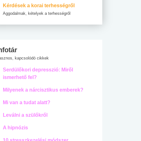
Kérdések a korai terhességről
Aggodalmak, kételyek a terhességről
nfotár
asznos, kapcsolódó cikkek
Serdülőkori depresszió: Miről
ismerhető fel?
Milyenek a nárcisztikus emberek?
Mi van a tudat alatt?
Leválni a szülőkről
A hipnózis
10 stresszkezelési módszer