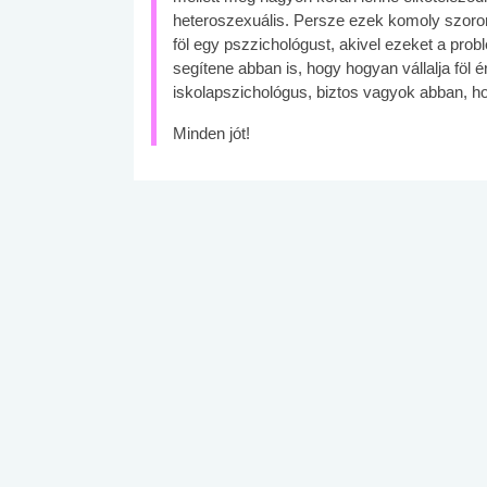
heteroszexuális. Persze ezek komoly szor
föl egy pszzichológust, akivel ezeket a prob
segítene abban is, hogy hogyan vállalja föl 
iskolapszichológus, biztos vagyok abban, h
Minden jót!
 alkohol
#Zöldövezet
#Betegségek
lent az
Mekkora az ökológiai
Elsősegély