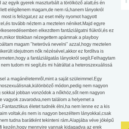
 az egyik gyerek maszturbált a törölköző alatt,és én
llett elégítenem magam,de nem rá,hanem lányokról
 most is felizgat,ez az eset mély nyomot hagyott
l,és tovább néztem a meztelen néniket.Majd egyre
lkeseredésemben elkezdtem fantáziálgatni fiúkról,és ez
sen,mikor titokban nézegettem apámnak a playboy
Próbáltam magam "heteróvá nevelni" azzal,hogy meztelen
ikerült idejutnom nők nézésével,akkor ez fordítva is
terneten,hogy a fantáziálgatás lányokról segít.Felhagytam
nem tudom mi segít,és mi hátráltat a heteroszexuálissá
el a magánéletemről,mint a saját szüleimmel.Egy
 homoszexuálisnak,különböző módon,pedig nem nagyon
eg sokkal jobban vonzódok a nőkhöz,sőt nem nagyon
sze vagyok zavarodva,nem találom a helyemet a
Fantasztikus életet tudnék élni,ha nem lenne ez a kis
taim voltak,és nem is nagyon beszéltem lányokkal,csak
,nem tudna barátként tekinteni rám.Alapjába véve jóképű
fi kezén,hogy mennyire vannak kidagadva az erek