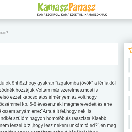
KAMASZOKRÓL, KAMASZOKTÓL, KAMASZOKNAK
nnem?
dulok önhöz,hogy gyakran "izgalomba jövök" a férfiaktól
nzódnék hozzájuk.Voltam már szerelmes,most is
Az első ezzel kapcsolatos élményem az volt,hogy
z öcsémmel kb. 5-6 évesen,neki megmerevedett,és erre
szem anyám erre:"Arra állt fel,hogy neki is
k mindkét szülőm nagyon homofób,és rasszista.Kisebb
m leszel b*zi,hogy lesz nekem unkám tőled?",én meg