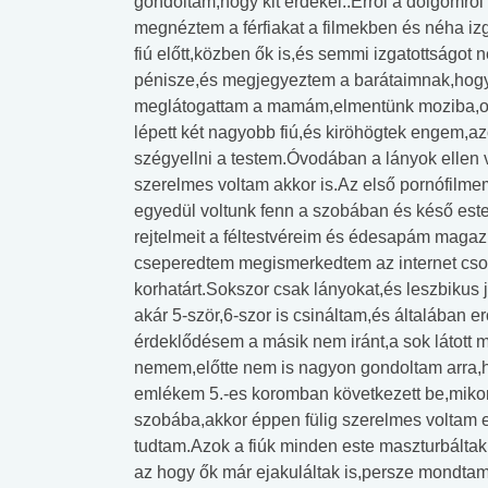
gondoltam,hogy kit érdekel..Erről a dolgomr
megnéztem a férfiakat a filmekben és néha iz
fiú előtt,közben ők is,és semmi izgatottságot
pénisze,és megjegyeztem a barátaimnak,hogy 
meglátogattam a mamám,elmentünk moziba,ott
lépett két nagyobb fiú,és kiröhögtek engem,az
szégyellni a testem.Óvodában a lányok ellen
szerelmes voltam akkor is.Az első pornófilme
egyedül voltunk fenn a szobában és késő este 
rejtelmeit a féltestvéreim és édesapám magaz
cseperedtem megismerkedtem az internet cso
korhatárt.Sokszor csak lányokat,és leszbiku
akár 5-ször,6-szor is csináltam,és általában e
érdeklődésem a másik nem iránt,a sok látott m
nemem,előtte nem is nagyon gondoltam arra,h
emlékem 5.-es koromban következett be,mikor
szobába,akkor éppen fülig szerelmes voltam e
tudtam.Azok a fiúk minden este maszturbáltak
az hogy ők már ejakuláltak is,persze mondta