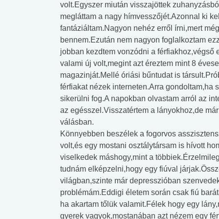
volt.Egyszer miután visszajöttek zuhanyzásból
megláttam a nagy hímvesszőjét.Azonnal ki ke
fantáziáltam.Nagyon nehéz erről írni,mert még
bennem.Ezután nem nagyon foglalkoztam ezze
jobban kezdtem vonzódni a férfiakhoz,végső e
valami új volt,megint azt éreztem mint 8 éve
magazinját.Mellé óriási bűntudat is társult.
férfiakat nézek interneten.Arra gondoltam,ha s
sikerülni fog.A napokban olvastam arról az in
az egésszel.Visszatértem a lányokhoz,de már 
válásban.
Könnyebben beszélek a fogorvos asszisztenss
volt,és egy mostani osztálytársam is hívott
viselkedek máshogy,mint a többiek.Érzelmil
tudnám elképzelni,hogy egy fiúval járjak.Ös
világban,szinte már depresszióban szenvedek.
problémám.Eddigi életem során csak fiú bará
ha akartam tőlük valamit.Félek hogy egy lány
gyerek vagyok,mostanában azt nézem egy fér