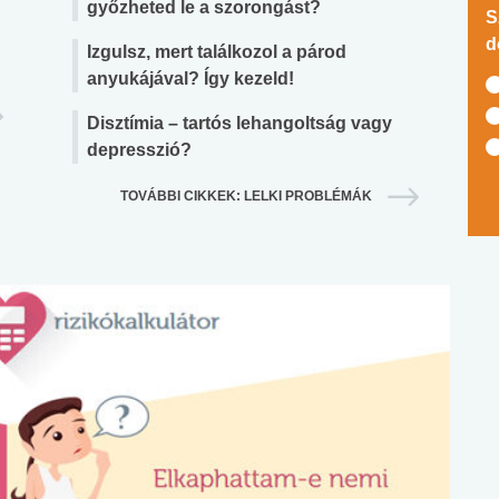
győzheted le a szorongást?
S
d
Izgulsz, mert találkozol a párod
anyukájával? Így kezeld!
Disztímia – tartós lehangoltság vagy
depresszió?
TOVÁBBI CIKKEK: LELKI PROBLÉMÁK