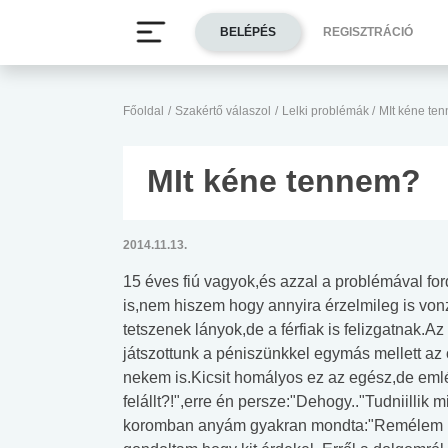
BELÉPÉS
REGISZTRÁCIÓ
Főoldal
/
Szakértő válaszol
/
Lelki problémák
/
MIt kéne te
MIt kéne tennem?
2014.11.13.
15 éves fiú vagyok,és azzal a problémával for
is,nem hiszem hogy annyira érzelmileg is vo
tetszenek lányok,de a férfiak is felizgatnak.
játszottunk a péniszünkkel egymás mellett a
nekem is.Kicsit homályos ez az egész,de emlék
felállt?!",erre én persze:"Dehogy.."Tudniilli
koromban anyám gyakran mondta:"Remélem ne