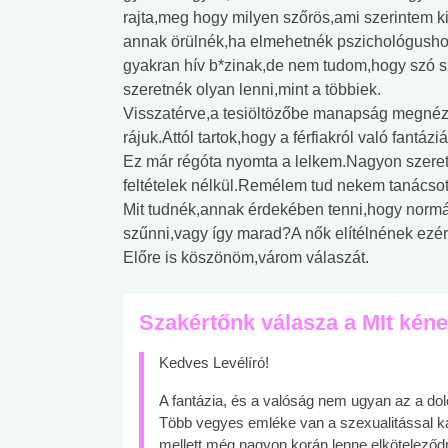
rajta,meg hogy milyen szőrös,ami szerintem k
annak örülnék,ha elmehetnék pszichológushoz,
gyakran hív b*zinak,de nem tudom,hogy szó sz
szeretnék olyan lenni,mint a többiek.
Visszatérve,a tesiöltözőbe manapság megnézem
rájuk.Attól tartok,hogy a férfiakról való fantázi
Ez már régóta nyomta a lelkem.Nagyon szeretn
feltételek nélkül.Remélem tud nekem tanácsot
Mit tudnék,annak érdekében tenni,hogy norm
szűnni,vagy így marad?A nők elítélnének ezér
Előre is köszönöm,várom válaszát.
Szakértőnk válasza a MIt kén
Kedves Levélíró!
A fantázia, és a valóság nem ugyan az a dolog
Több vegyes emléke van a szexualitással ka
mellett még nagyon korán lenne elköteleződ