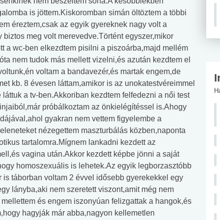
ól senkinek nem beszéltem soha.A későbbiekben
galomba is jöttem.Kiskoromban simán öltöztem a többi
 nem éreztem,csak az egyik gyereknek nagy volt a
biztos meg volt merevedve.Történt egyszer,mikor
 a wc-ben elkezdtem pisilni a piszoárba,majd mellém
óta nem tudok más mellett vizelni,és azután kezdtem el
 voltunk,én voltam a bandavezér,és martak engem,de
I
met kb. 8 évesen láttam,amikor is az unokatestvéreimmel
H
láttuk a tv-ben.Akkoriban kezdtem felfedezni a női test
injaiból,már próbálkoztam az önkielégítéssel is.Ahogy
dájával,ahol gyakran nem vettem figyelembe a
s jeleneteket nézegettem maszturbálás közben,naponta
rotikus tartalomra.Mígnem lankadni kezdett az
ell,és vagina után.Akkor kezdett képbe jönni a saját
ogy homoszexuális is lehetek.Az egyik legborzasztóbb
 is táborban voltam 2 évvel idősebb gyerekekkel egy
gy lányba,aki nem szeretett viszont,amit még nem
 mellettem és engem iszonyúan felizgattak a hangok,és
m,hogy hagyják már abba,nagyon kellemetlen