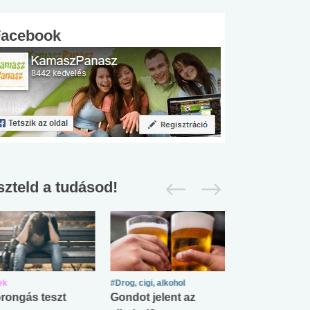
Facebook
szteld a tudásod!
ek
#Drog, cigi, alkohol
#Zöldövezet
rongás teszt
Gondot jelent az
Mekkora az ö