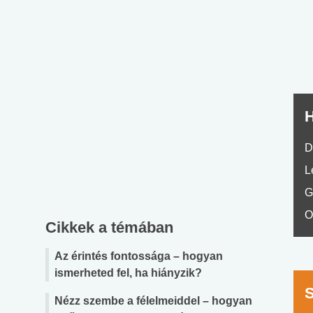
nyelvvizsga teszt -
teszt
No.42
H
D
L
G
O
Cikkek a témában
Az érintés fontossága – hogyan
ismerheted fel, ha hiányzik?
Nézz szembe a félelmeiddel – hogyan