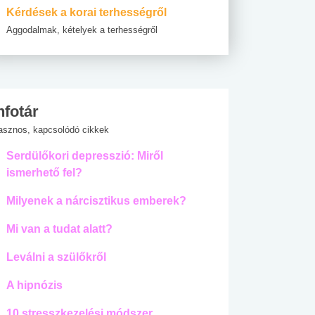
Kérdések a korai terhességről
Aggodalmak, kételyek a terhességről
nfotár
asznos, kapcsolódó cikkek
Serdülőkori depresszió: Miről
ismerhető fel?
Milyenek a nárcisztikus emberek?
Mi van a tudat alatt?
Leválni a szülőkről
A hipnózis
10 stresszkezelési módszer