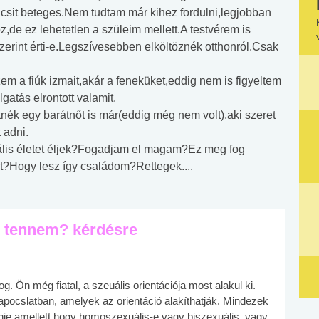
icsit beteges.Nem tudtam már kihez fordulni,legjobban
de ez lehetetlen a szüleim mellett.A testvérem is
erint érti-e.Legszívesebben elköltöznék otthonról.Csak
 a fiúk izmait,akár a feneküket,eddig nem is figyeltem
álgatás elrontott valamit.
ék egy barátnőt is már(eddig még nem volt),aki szeret
 adni.
ális életet éljek?Fogadjam el magam?Ez meg fog
t?Hogy lesz így családom?Rettegek....
e tennem? kérdésre
. Ön még fiatal, a szeuális orientációja most alakul ki.
pocslatban, amelyek az orientáció alakíthatják. Mindezek
nie amellett hogy homoszexuális-e vagy biszexuális, vagy