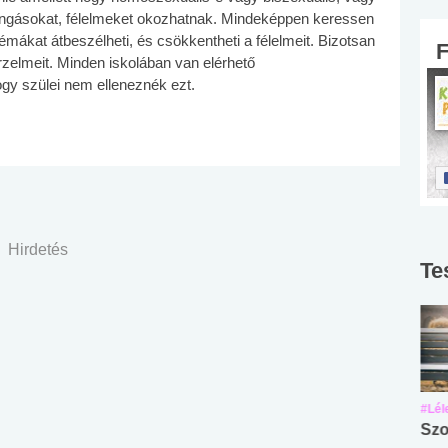
ongásokat, félelmeket okozhatnak. Mindeképpen keressen
lémákat átbeszélheti, és csökkentheti a félelmeit. Bizotsan
érzelmeit. Minden iskolában van elérhető
ogy szülei nem elleneznék ezt.
Hirdetés
Te
#Suli, munka
#Suli, munka
#Lél
Angol középfokú
Internet-függőség
Szo