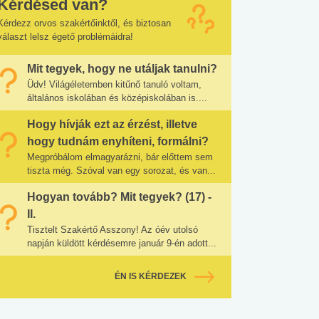
Kérdésed van?
Kérdezz orvos szakértőinktől, és biztosan
választ lelsz égető problémáidra!
Mit tegyek, hogy ne utáljak tanulni?
Üdv! Világéletemben kitűnő tanuló voltam,
általános iskolában és középiskolában is....
Hogy hívják ezt az érzést, illetve
hogy tudnám enyhíteni, formálni?
Megpróbálom elmagyarázni, bár előttem sem
tiszta még. Szóval van egy sorozat, és van...
Hogyan tovább? Mit tegyek? (17) -
II.
Tisztelt Szakértő Asszony! Az óév utolsó
napján küldött kérdésemre január 9-én adott...
ÉN IS KÉRDEZEK