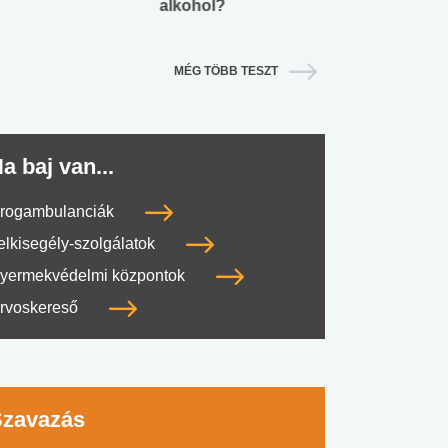
alkohol?
lábnyomod?
MÉG TÖBB TESZT
a baj van...
rogambulanciák
elkisegély-szolgálatok
yermekvédelmi központok
rvoskereső
Szavazás