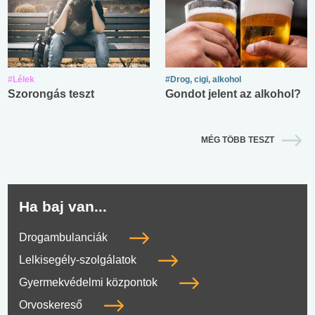
#Lélek
#Drog, cigi, alkohol
Szorongás teszt
Gondot jelent az alkohol?
MÉG TÖBB TESZT
Ha baj van...
Drogambulanciák
Lelkisegély-szolgálatok
Gyermekvédelmi központok
Orvoskereső