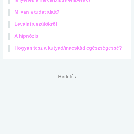
Milyenek a nárcisztikus emberek?
Mi van a tudat alatt?
Leválni a szülőkről
A hipnózis
Hogyan tesz a kutyád/macskád egészségessé?
Hirdetés