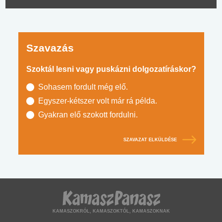
Szavazás
Szoktál lesni vagy puskázni dolgozatíráskor?
Sohasem fordult még elő.
Egyszer-kétszer volt már rá példa.
Gyakran elő szokott fordulni.
SZAVAZAT ELKÜLDÉSE
KAMASZOKRÓL, KAMASZOKTÓL, KAMASZOKNAK