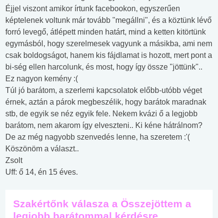
Éjjel viszont amikor írtunk facebookon, egyszerűen
képtelenek voltunk már tovább "megállni", és a köztünk lévő
forró levegő, átlépett minden határt, mind a ketten kitörtünk
egymásból, hogy szerelmesek vagyunk a másikba, ami nem
csak boldogságot, hanem kis fájdlamat is hozott, mert pont a
bi-ség ellen harcolunk, és most, hogy így össze "jöttünk"..
Ez nagyon kemény :(
Túl jó barátom, a szerlemi kapcsolatok előbb-utóbb véget
érnek, aztán a párok megbeszélik, hogy barátok maradnak
stb, de egyik se néz egyik fele. Nekem kvázi ő a legjobb
barátom, nem akarom így elveszteni.. Ki kéne hátrálnom?
De az még nagyobb szenvedés lenne, ha szeretem :'(
Köszönöm a választ..
Zsolt
Uff: ő 14, én 15 éves.
Szakértőnk válasza a Összejöttem a
legjobb barátommal kérdésre