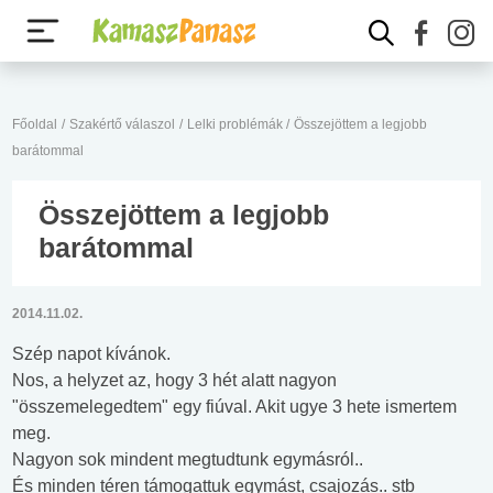
Főoldal
/
Szakértő válaszol
/
Lelki problémák
/
Összejöttem a legjobb
barátommal
Összejöttem a legjobb
barátommal
2014.11.02.
Szép napot kívánok.
Nos, a helyzet az, hogy 3 hét alatt nagyon
"összemelegedtem" egy fiúval. Akit ugye 3 hete ismertem
meg.
Nagyon sok mindent megtudtunk egymásról..
És minden téren támogattuk egymást, csajozás.. stb