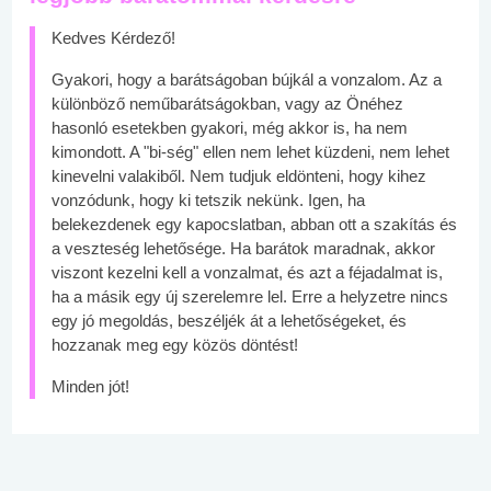
Kedves Kérdező!
Gyakori, hogy a barátságoban bújkál a vonzalom. Az a
különböző neműbarátságokban, vagy az Önéhez
hasonló esetekben gyakori, még akkor is, ha nem
kimondott. A "bi-ség" ellen nem lehet küzdeni, nem lehet
kinevelni valakiből. Nem tudjuk eldönteni, hogy kihez
vonzódunk, hogy ki tetszik nekünk. Igen, ha
belekezdenek egy kapocslatban, abban ott a szakítás és
a veszteség lehetősége. Ha barátok maradnak, akkor
viszont kezelni kell a vonzalmat, és azt a féjadalmat is,
ha a másik egy új szerelemre lel. Erre a helyzetre nincs
egy jó megoldás, beszéljék át a lehetőségeket, és
hozzanak meg egy közös döntést!
Minden jót!