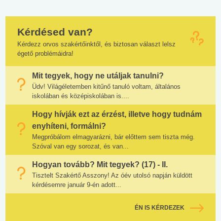
Kérdésed van?
Kérdezz orvos szakértőinktől, és biztosan választ lelsz
égető problémáidra!
Mit tegyek, hogy ne utáljak tanulni?
Üdv! Világéletemben kitűnő tanuló voltam, általános
iskolában és középiskolában is....
Hogy hívják ezt az érzést, illetve hogy tudnám
enyhíteni, formálni?
Megpróbálom elmagyarázni, bár előttem sem tiszta még.
Szóval van egy sorozat, és van...
Hogyan tovább? Mit tegyek? (17) - II.
Tisztelt Szakértő Asszony! Az óév utolsó napján küldött
kérdésemre január 9-én adott...
ÉN IS KÉRDEZEK