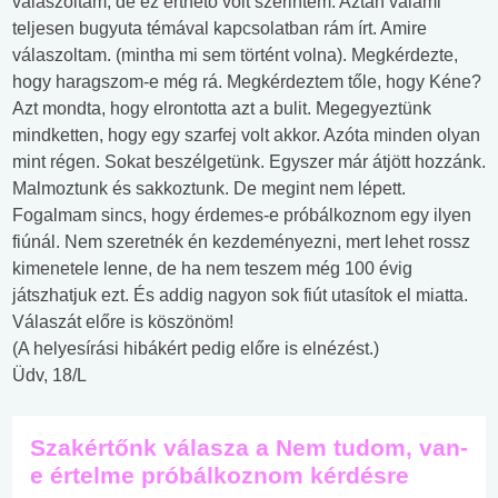
válaszoltam, de ez érthető volt szerintem. Aztán valami
teljesen bugyuta témával kapcsolatban rám írt. Amire
válaszoltam. (mintha mi sem történt volna). Megkérdezte,
hogy haragszom-e még rá. Megkérdeztem tőle, hogy Kéne?
Azt mondta, hogy elrontotta azt a bulit. Megegyeztünk
mindketten, hogy egy szarfej volt akkor. Azóta minden olyan
mint régen. Sokat beszélgetünk. Egyszer már átjött hozzánk.
Malmoztunk és sakkoztunk. De megint nem lépett.
Fogalmam sincs, hogy érdemes-e próbálkoznom egy ilyen
fiúnál. Nem szeretnék én kezdeményezni, mert lehet rossz
kimenetele lenne, de ha nem teszem még 100 évig
játszhatjuk ezt. És addig nagyon sok fiút utasítok el miatta.
Válaszát előre is köszönöm!
(A helyesírási hibákért pedig előre is elnézést.)
Üdv, 18/L
Szakértőnk válasza a Nem tudom, van-
e értelme próbálkoznom kérdésre