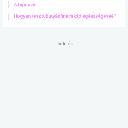
A hipnózis
Hogyan tesz a kutyád/macskád egészségessé?
Hirdetés