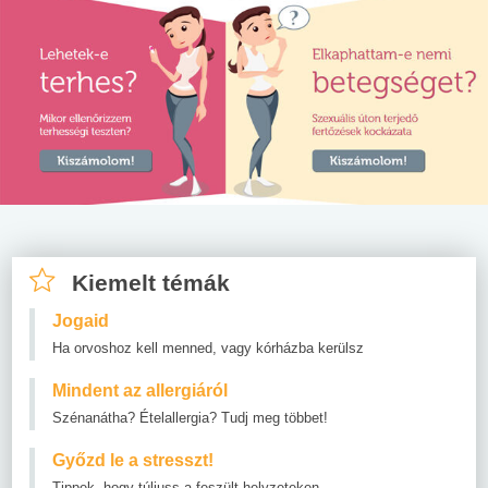
Kiemelt témák
Jogaid
Ha orvoshoz kell menned, vagy kórházba kerülsz
Mindent az allergiáról
Szénanátha? Ételallergia? Tudj meg többet!
Győzd le a stresszt!
Tippek, hogy túljuss a feszült helyzeteken.