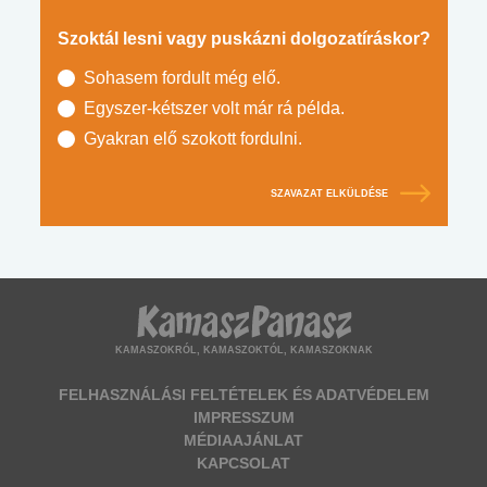
Szoktál lesni vagy puskázni dolgozatíráskor?
Sohasem fordult még elő.
Egyszer-kétszer volt már rá példa.
Gyakran elő szokott fordulni.
SZAVAZAT ELKÜLDÉSE
KAMASZOKRÓL, KAMASZOKTÓL, KAMASZOKNAK
FELHASZNÁLÁSI FELTÉTELEK ÉS ADATVÉDELEM
IMPRESSZUM
MÉDIAAJÁNLAT
KAPCSOLAT