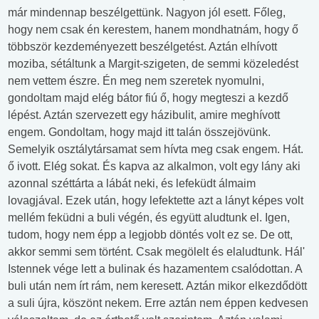
már mindennap beszélgettünk. Nagyon jól esett. Főleg,
hogy nem csak én kerestem, hanem mondhatnám, hogy ő
többször kezdeményezett beszélgetést. Aztán elhívott
moziba, sétáltunk a Margit-szigeten, de semmi közeledést
nem vettem észre. Én meg nem szeretek nyomulni,
gondoltam majd elég bátor fiú ő, hogy megteszi a kezdő
lépést. Aztán szervezett egy házibulit, amire meghívott
engem. Gondoltam, hogy majd itt talán összejövünk.
Semelyik osztálytársamat sem hívta meg csak engem. Hát.
ő ivott. Elég sokat. És kapva az alkalmon, volt egy lány aki
azonnal széttárta a lábát neki, és lefeküdt álmaim
lovagjával. Ezek után, hogy lefektette azt a lányt képes volt
mellém feküdni a buli végén, és együtt aludtunk el. Igen,
tudom, hogy nem épp a legjobb döntés volt ez se. De ott,
akkor semmi sem történt. Csak megölelt és elaludtunk. Hál'
Istennek vége lett a bulinak és hazamentem csalódottan. A
buli után nem írt rám, nem keresett. Aztán mikor elkezdődött
a suli újra, köszönt nekem. Erre aztán nem éppen kedvesen