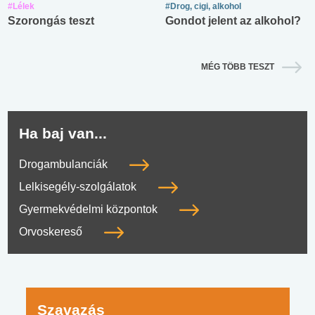
#Lélek
#Drog, cigi, alkohol
Szorongás teszt
Gondot jelent az alkohol?
MÉG TÖBB TESZT
Ha baj van...
Drogambulanciák
Lelkisegély-szolgálatok
Gyermekvédelmi központok
Orvoskereső
Szavazás