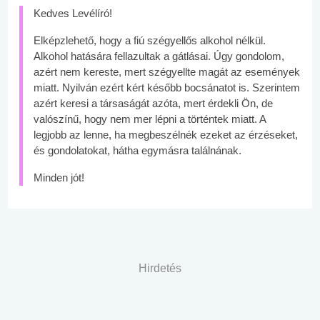
Kedves Levélíró!
Elképzlehető, hogy a fiú szégyellős alkohol nélkül.
Alkohol hatására fellazultak a gátlásai. Úgy gondolom,
azért nem kereste, mert szégyellte magát az események
miatt. Nyilván ezért kért később bocsánatot is. Szerintem
azért keresi a társaságát azóta, mert érdekli Ön, de
valószínű, hogy nem mer lépni a történtek miatt. A
legjobb az lenne, ha megbeszélnék ezeket az érzéseket,
és gondolatokat, hátha egymásra találnának.
Minden jót!
Hirdetés