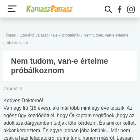
Főoldal
/
Szakértő válaszol
/
Lelki problémák
/
Nem tudom, van-e értelme
próbálkoznom
Nem tudom, van-e értelme
próbálkoznom
2014.10.31.
Kedves Doktornő!
Van egy fiú (18 éves), aki már több mint egy éve tetszik. Az
egész úgy kezdődött el, hogy Őt kaptam segítőnek ,hogy az
adott szaktárgyamban tudjak tőle kérdezni. És amikor kellett
akkor kérdeztem. És egyre jobban jóba lettünk... Már nem
csak a házi feladatokról dumáltunk, hanem másról. Lassan