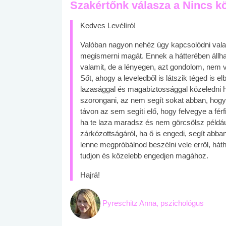
Szakértőnk válasza a Nincs 
Kedves Levélíró!
Valóban nagyon nehéz úgy kapcsolódni valak
megismerni magát. Ennek a hátterében állhat
valamit, de a lényegen, azt gondolom, nem v
Sőt, ahogy a leveledből is látszik téged is el
lazasággal és magabiztossággal közeledni ho
szorongani, az nem segít sokat abban, hog
távon az sem segíti elő, hogy felvegye a férf
ha te laza maradsz és nem görcsölsz példáu
zárkózottságáról, ha ő is engedi, segít ab
lenne megpróbálnod beszélni vele erről, háth
tudjon és közelebb engedjen magához.
Hajrá!
Pyreschitz Anna, pszichológus