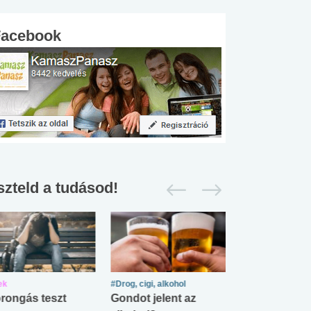
Facebook
szteld a tudásod!
ek
#Drog, cigi, alkohol
#Zöldövezet
rongás teszt
Gondot jelent az
Mekkora az ö