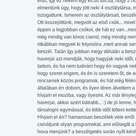
első, így ez nekem egy kicsit furcsa, hogy 2 
elmentünk úgy, hogy jött neki 4 osztálytársa, 
iszogattunk. Ismerem az osztálytársait, beszé
Ott összejöttünk, megvolt az első csók... mi
éppen a legjobban csókol, de hát ez van...mostm
még mindig van kínos csend, még mindig nem ny
ritkábban megyek ki folyosóra ,mert annak se
beszél. Talán így jobban megy délután a beszé
haverjai azt mondják, hogy hagyjak neki időt,
tartom, és ha nem tudnám hogy én vagyok neki 
hogy szeret engem, és én is szeretem őt, de 
nincsenek közös programok, és hát elég félénk
általában én dobom, és ilyen téren átvettem a
hívjam el moziba, vagy ilyesmi. Az már tényl
haverjai, akkor azért bátrabb... :) de jó lenn
társalogni egymással, és több időt tölteni ket
Hívjam el én? hamarosan beszélek vele erről ,
csináljunk olyan programokat, ami elősegíti a 
hova menjünk? a beszélgetés során nyílt kérd