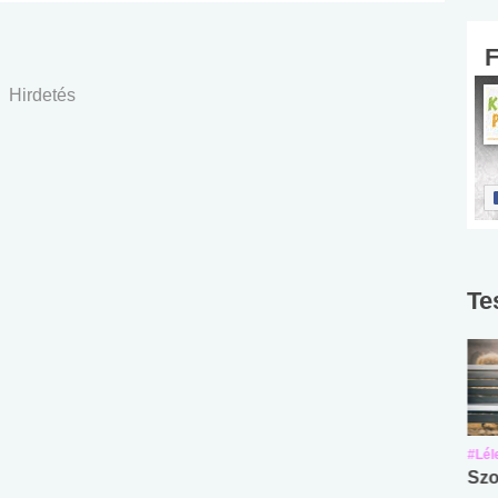
Hirdetés
Te
#Suli, munka
#Suli, munka
#Lél
Angol középfokú
Internet-függőség
Szo