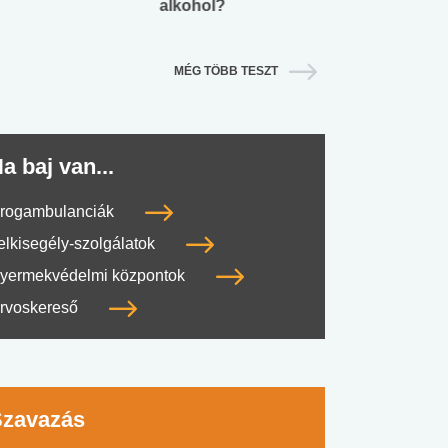
alkohol?
lábnyomod?
MÉG TÖBB TESZT
a baj van...
rogambulanciák
elkisegély-szolgálatok
yermekvédelmi központok
rvoskereső
Szavazás