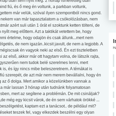
hónap után sem nyílt meg. 2 hónap ismeretség után
mind fiú, és ő meg én voltunk, a parkban voltunk,
lgettem már velük, szóval ilyen szempontból nincs gond.
vel nekem van már tapasztalatom a csókolózásban, nem
ár azért suli után 1 órát el szoktunk ketten tölteni, de
ílt meg előttem. Azt a taktikát vetettem be, hogy
mmi értelme, hogy odajön és csak állunk...mert nem
I
lgetés, de nem igazán..kicsit javult, de nem a legjobb. A
H
 mégiscsak én vagyok neki az első. Én ezt tiszteletben
az első, akkor már ott hagytam volna, de látszik rajta,
egyszerűen nem tudok belé szerelmes lenni, mert
 is, és így nincs mibe beleszeretnem. A témákat is
 fiú szerepét, de azt már nem merem bevállalni, hogy én
eg az ő dolga. Mert amikor a közelünkben vannak a
e, ha már lassan 3 hónap után tudnánk folyamatosan
tesben, mert az segítene a problémán. De mit csináljak?
de még egy kicsit várok, de én sem várhatok örökké ...
beszélgetést, kaptam ezt a tanácsot.. de például mit?
éseket teszek fel, vagy elkezdek beszélni egy olyan