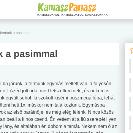
KAMASZOKRÓL, KAMASZOKTÓL, KAMASZOKNAK
 témánk a pasimmal
k a pasimmal
liba járunk, a termünk egymás mellett van, a folyosón
tt. Azért jött oda, mert tetszettem neki, és nekem is
k együtt sehol, ki szokott kísérni buszmegállóba, tehát
tölteni heti 1x, máskor nem találkoztunk. Egymásba
yok az első barátnője, és még elég félénk. Nincs közös
n beáll a kínos csend. Én vettem át a fiú szerepét ilyen
y lány, és általában én dobom a témát. Nekem nem ő az