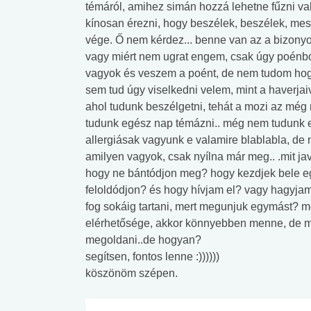
témáról, amihez simán hozzá lehetne fűzni v
kínosan érezni, hogy beszélek, beszélek, mes
vége. Ő nem kérdez... benne van az a bizonyo
vagy miért nem ugrat engem, csak úgy poénbó
vagyok és veszem a poént, de nem tudom hog
sem tud úgy viselkedni velem, mint a haverjaiv
ahol tudunk beszélgetni, tehát a mozi az még 
tudunk egész nap témázni.. még nem tudunk e
allergiásak vagyunk e valamire blablabla, de 
amilyen vagyok, csak nyílna már meg.. .mit ja
hogy ne bántódjon meg? hogy kezdjek bele eg
feloldódjon? és hogy hívjam el? vagy hagyjam
fog sokáig tartani, mert megunjuk egymást? me
elérhetősége, akkor könnyebben menne, de mi
megoldani..de hogyan?
segítsen, fontos lenne :))))))
köszönöm szépen.