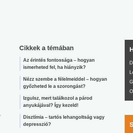
nyelvvizsga teszt -
teszt
No.42
Cikkek a témában
H
Az érintés fontossága – hogyan
D
ismerheted fel, ha hiányzik?
L
Nézz szembe a félelmeiddel – hogyan
G
győzheted le a szorongást?
O
Izgulsz, mert találkozol a párod
anyukájával? Így kezeld!
Disztímia – tartós lehangoltság vagy
depresszió?