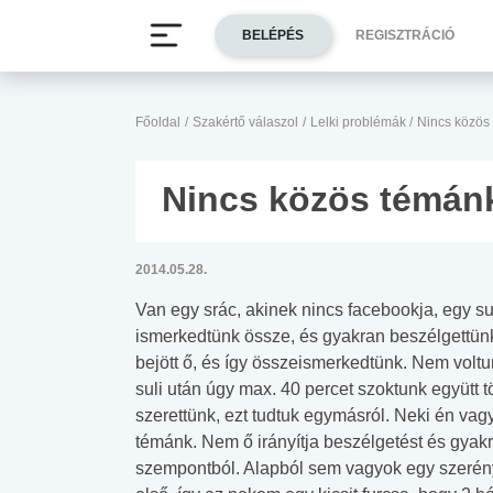
BELÉPÉS
REGISZTRÁCIÓ
Főoldal
/
Szakértő válaszol
/
Lelki problémák
/
Nincs közös
Nincs közös témán
2014.05.28.
Van egy srác, akinek nincs facebookja, egy su
ismerkedtünk össze, és gyakran beszélgettünk o
bejött ő, és így összeismerkedtünk. Nem voltun
suli után úgy max. 40 percet szoktunk együtt 
szerettünk, ezt tudtuk egymásról. Neki én vag
témánk. Nem ő irányítja beszélgetést és gyakra
szempontból. Alapból sem vagyok egy szerén