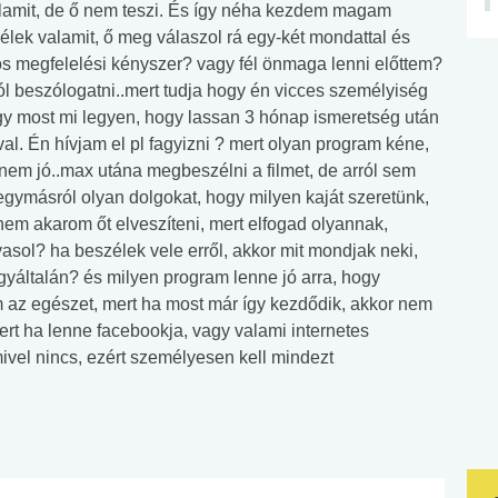
alamit, de ő nem teszi. És így néha kezdem magam
élek valamit, ő meg válaszol rá egy-két mondattal és
s megfelelési kényszer? vagy fél önmaga lenni előttem?
l beszólogatni..mert tudja hogy én vicces személyiség
y most mi legyen, hogy lassan 3 hónap ismeretség után
al. Én hívjam el pl fagyizni ? mert olyan program kéne,
nem jó..max utána megbeszélni a filmet, de arról sem
gymásról olyan dolgokat, hogy milyen kaját szeretünk,
nem akarom őt elveszíteni, mert elfogad olyannak,
vasol? ha beszélek vele erről, akkor mit mondjak neki,
yáltalán? és milyen program lenne jó arra, hogy
 az egészet, mert ha most már így kezdődik, akkor nem
rt ha lenne facebookja, vagy valami internetes
vel nincs, ezért személyesen kell mindezt