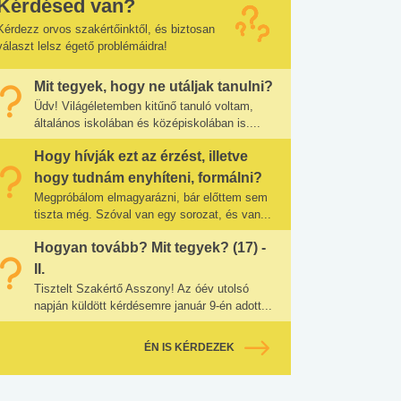
Kérdésed van?
Kérdezz orvos szakértőinktől, és biztosan
választ lelsz égető problémáidra!
Mit tegyek, hogy ne utáljak tanulni?
Üdv! Világéletemben kitűnő tanuló voltam,
általános iskolában és középiskolában is....
Hogy hívják ezt az érzést, illetve
hogy tudnám enyhíteni, formálni?
Megpróbálom elmagyarázni, bár előttem sem
tiszta még. Szóval van egy sorozat, és van...
Hogyan tovább? Mit tegyek? (17) -
II.
Tisztelt Szakértő Asszony! Az óév utolsó
napján küldött kérdésemre január 9-én adott...
ÉN IS KÉRDEZEK