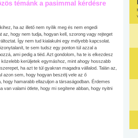
közös témánk a pasimmal kérdésre
ihez, ha az illető nem nyílik meg és nem engedi
 az, hogy nem tudja, hogyan kell, szorong vagy rejteget
áltoztat. Így nem tud kialakulni egy mélyebb kapcsolat.
bizonytalanít, te sem tudsz egy ponton túl azzal a
zzá, ami pedig a tiéd. Azt gondolom, ha te is elkezdesz
y közelebb kerüljetek egymáshoz, mint ahogy hosszabb
iszerepet, ha azt te túl gyakran magadra vállalod. Talán az,
l azon sem, hogy hogyan beszélj vele az ő
ban, hogy hamarabb ellazuljon a társaságodban. Érdemes
a van valami ötlete, hogy mi segítene abban, hogy nyitni