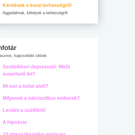
Kérdések a korai terhességről
Aggodalmak, kételyek a terhességről
nfotár
asznos, kapcsolódó cikkek
Serdülőkori depresszió: Miről
ismerhető fel?
Mi van a tudat alatt?
Milyenek a nárcisztikus emberek?
Leválni a szülőkről
A hipnózis
10 stresszkezelési módszer