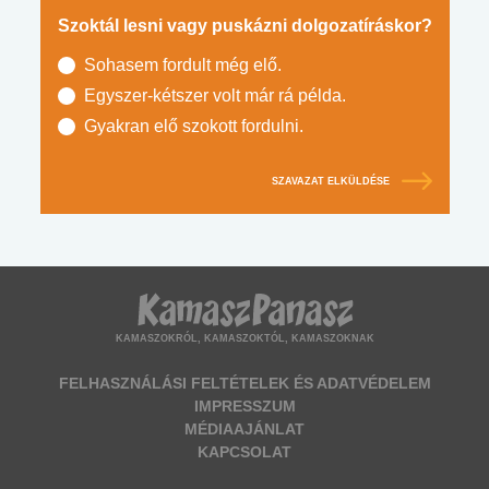
Szoktál lesni vagy puskázni dolgozatíráskor?
Sohasem fordult még elő.
Egyszer-kétszer volt már rá példa.
Gyakran elő szokott fordulni.
SZAVAZAT ELKÜLDÉSE
KAMASZOKRÓL, KAMASZOKTÓL, KAMASZOKNAK
FELHASZNÁLÁSI FELTÉTELEK ÉS ADATVÉDELEM
IMPRESSZUM
MÉDIAAJÁNLAT
KAPCSOLAT