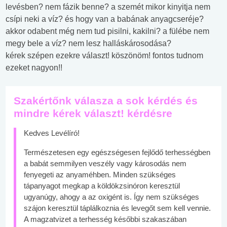
levésben? nem fázik benne? a szemét mikor kinyitja nem
csípi neki a víz? és hogy van a babának anyagcseréje?
akkor odabent még nem tud pisilni, kakilni? a fülébe nem
megy bele a víz? nem lesz halláskárosodása?
kérek szépen ezekre választ! köszönöm! fontos tudnom
ezeket nagyon!!
Szakértőnk válasza a sok kérdés és
mindre kérek választ! kérdésre
Kedves Levélíró!
Természetesen egy egészségesen fejlődő terhességben
a babát semmilyen veszély vagy károsodás nem
fenyegeti az anyaméhben. Minden szükséges
tápanyagot megkap a köldökzsinóron keresztül
ugyanúgy, ahogy a az oxigént is. Így nem szükséges
szájon keresztül táplálkoznia és levegőt sem kell vennie.
A magzatvizet a terhesség későbbi szakaszában