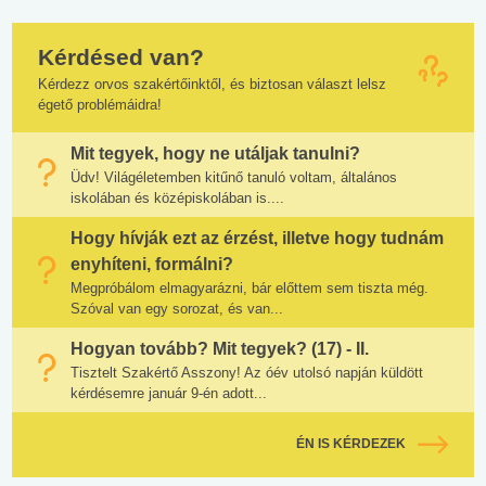
Kérdésed van?
Kérdezz orvos szakértőinktől, és biztosan választ lelsz
égető problémáidra!
Mit tegyek, hogy ne utáljak tanulni?
Üdv! Világéletemben kitűnő tanuló voltam, általános
iskolában és középiskolában is....
Hogy hívják ezt az érzést, illetve hogy tudnám
enyhíteni, formálni?
Megpróbálom elmagyarázni, bár előttem sem tiszta még.
Szóval van egy sorozat, és van...
Hogyan tovább? Mit tegyek? (17) - II.
Tisztelt Szakértő Asszony! Az óév utolsó napján küldött
kérdésemre január 9-én adott...
ÉN IS KÉRDEZEK