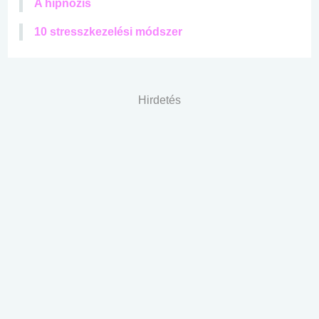
A hipnózis
10 stresszkezelési módszer
Hirdetés