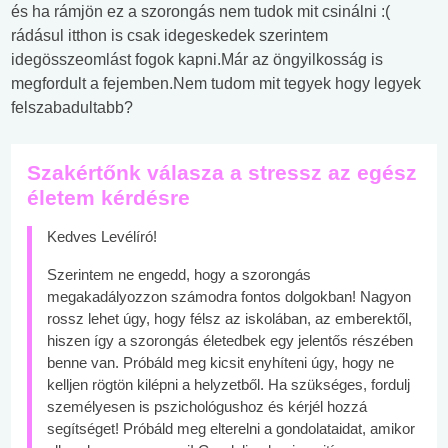
és ha rámjön ez a szorongás nem tudok mit csinálni :(
rádásul itthon is csak idegeskedek szerintem
idegösszeomlást fogok kapni.Már az öngyilkosság is
megfordult a fejemben.Nem tudom mit tegyek hogy legyek
felszabadultabb?
Szakértőnk válasza a stressz az egész
életem kérdésre
Kedves Levélíró!
Szerintem ne engedd, hogy a szorongás
megakadályozzon számodra fontos dolgokban! Nagyon
rossz lehet úgy, hogy félsz az iskolában, az emberektől,
hiszen így a szorongás életedbek egy jelentős részében
benne van. Próbáld meg kicsit enyhíteni úgy, hogy ne
kelljen rögtön kilépni a helyzetből. Ha szükséges, fordulj
személyesen is pszichológushoz és kérjél hozzá
segítséget! Próbáld meg elterelni a gondolataidat, amikor