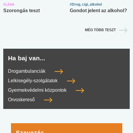
#Lélek
#Drog, cigi, alkohol
Szorongás teszt
Gondot jelent az alkohol?
MÉG TÖBB TESZT
Ha baj van...
Drogambulanciák
Lelkisegély-szolgálatok
Gyermekvédelmi központok
Orvoskereső
Szavazás