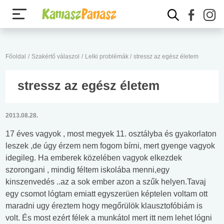
Főoldal
/
Szakértő válaszol
/
Lelki problémák
/
stressz az egész életem
stressz az egész életem
2013.08.28.
17 éves vagyok , most megyek 11. osztályba és gyakorlaton
leszek ,de úgy érzem nem fogom bírni, mert gyenge vagyok
idegileg. Ha emberek közelében vagyok elkezdek
szorongani , mindig féltem iskolába menni,egy
kinszenvedés ..az a sok ember azon a szűk helyen.Tavaj
egy csomot lógtam emiatt egyszerüen képtelen voltam ott
maradni ugy éreztem hogy megőrülök klausztofóbiám is
volt. És most ezért félek a munkátol mert itt nem lehet lógni