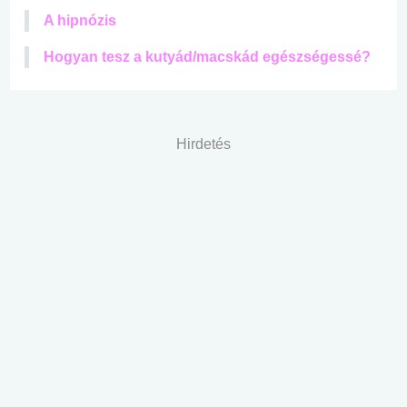
A hipnózis
Hogyan tesz a kutyád/macskád egészségessé?
Hirdetés