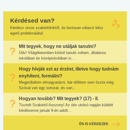
Kérdésed van?
Kérdezz orvos szakértőinktől, és biztosan választ lelsz
égető problémáidra!
Mit tegyek, hogy ne utáljak tanulni?
Üdv! Világéletemben kitűnő tanuló voltam, általános
iskolában és középiskolában is....
Hogy hívják ezt az érzést, illetve hogy tudnám
enyhíteni, formálni?
Megpróbálom elmagyarázni, bár előttem sem tiszta még.
Szóval van egy sorozat, és van...
Hogyan tovább? Mit tegyek? (17) - II.
Tisztelt Szakértő Asszony! Az óév utolsó napján küldött
kérdésemre január 9-én adott...
ÉN IS KÉRDEZEK