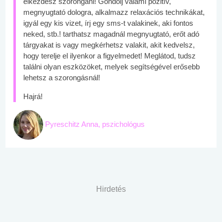
elkezdesz szorongani! Gondolj valami pozitív,
megnyugtató dologra, alkalmazz relaxációs technikákat,
igyál egy kis vizet, írj egy sms-t valakinek, aki fontos
neked, stb.! tarthatsz magadnál megnyugtató, erőt adó
tárgyakat is vagy megkérhetsz valakit, akit kedvelsz,
hogy terelje el ilyenkor a figyelmedet! Meglátod, tudsz
találni olyan eszközöket, melyek segítségével erősebb
lehetsz a szorongásnál!
Hajrá!
Pyreschitz Anna, pszichológus
Hirdetés