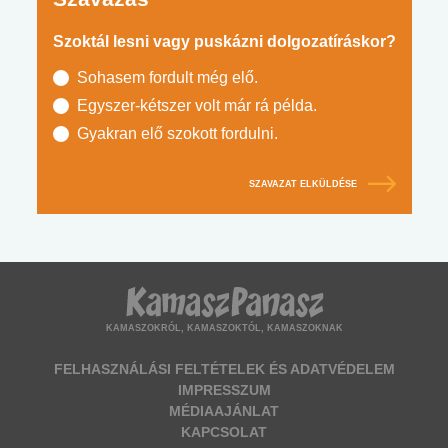
Szoktál lesni vagy puskázni dolgozatíráskor?
Sohasem fordult még elő.
Egyszer-kétszer volt már rá példa.
Gyakran elő szokott fordulni.
SZAVAZAT ELKÜLDÉSE
KAMASZOKRÓL, KAMASZOKTÓL, KAMASZOKNAK
FELHASZNÁLÁSI FELTÉTELEK ÉS ADATVÉDELEM
IMPRESSZUM
MÉDIAAJÁNLAT
KAPCSOLAT