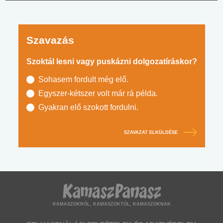
Szavazás
Szoktál lesni vagy puskázni dolgozatíráskor?
Sohasem fordult még elő.
Egyszer-kétszer volt már rá példa.
Gyakran elő szokott fordulni.
SZAVAZAT ELKÜLDÉSE
KAMASZOKRÓL, KAMASZOKTÓL, KAMASZOKNAK