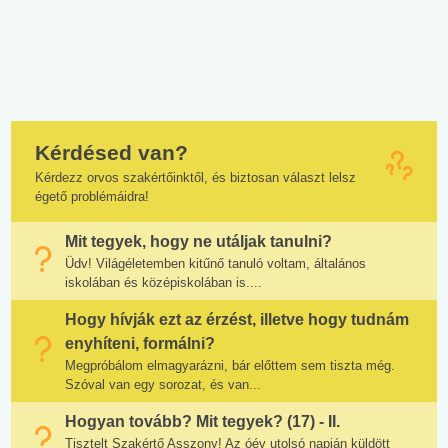
Kérdésed van?
Kérdezz orvos szakértőinktől, és biztosan választ lelsz
égető problémáidra!
Mit tegyek, hogy ne utáljak tanulni?
Üdv! Világéletemben kitűnő tanuló voltam, általános
iskolában és középiskolában is....
Hogy hívják ezt az érzést, illetve hogy tudnám
enyhíteni, formálni?
Megpróbálom elmagyarázni, bár előttem sem tiszta még.
Szóval van egy sorozat, és van...
Hogyan tovább? Mit tegyek? (17) - II.
Tisztelt Szakértő Asszony! Az óév utolsó napján küldött