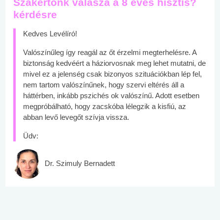
Szakértőnk válasza a 8 éves hisztis?
kérdésre
Kedves Levélíró!
Valószínűleg így reagál az őt érzelmi megterhelésre. A
biztonság kedvéért a háziorvosnak meg lehet mutatni, de
mivel ez a jelenség csak bizonyos szituációkban lép fel,
nem tartom valószínűnek, hogy szervi eltérés áll a
háttérben, inkább pszichés ok valószínű. Adott esetben
megpróbálható, hogy zacskóba lélegzik a kisfiú, az
abban levő levegőt szívja vissza.
Üdv:
Dr. Szimuly Bernadett