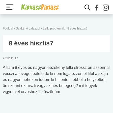
Főoldal
/
Szakértő válaszol
/
Lelki problémák
/
8 éves hisztis?
8 éves hisztis?
2012.11.17.
A fiam 8 éves és nagyon éezékeny lelki stressz éri azzonnal
vesszi a levegot befele de ki nem fujja ezzért el lilul a szája
és nagyon nehezen tudom ki billenteni ebböl a helyzetböl
ön szerint ez híszti vagy szihés betegség? mit tegyek
vigyem el orvoshoz ? köszönöm