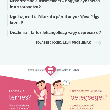
Nézz szembe a félelmeiddel – hogyan győzheted
le a szorongást?
Izgulsz, mert találkozol a párod anyukájával? Így
kezeld!
Disztímia – tartós lehangoltság vagy depresszió?
TOVÁBBI CIKKEK: LELKI PROBLÉMÁK