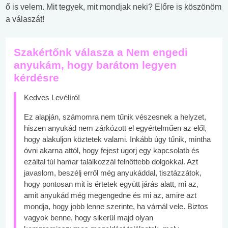
ő is velem. Mit tegyek, mit mondjak neki? Előre is köszönöm
a válaszát!
Szakértőnk válasza a Nem engedi
anyukám, hogy barátom legyen
kérdésre
Kedves Levélíró!
Ez alapján, számomra nem tűnik vészesnek a helyzet,
hiszen anyukád nem zárkózott el egyértelműen az elől,
hogy alakuljon köztetek valami. Inkább úgy tűnik, mintha
óvni akarna attól, hogy fejest ugorj egy kapcsolatb és
ezáltal túl hamar találkozzál felnőttebb dolgokkal. Azt
javaslom, beszélj erről még anyukáddal, tisztázzátok,
hogy pontosan mit is értetek együtt járás alatt, mi az,
amit anyukád még megengedne és mi az, amire azt
mondja, hogy jobb lenne szerinte, ha várnál vele. Biztos
vagyok benne, hogy sikerül majd olyan