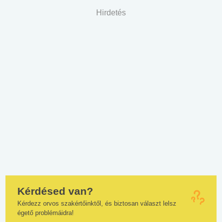
Hirdetés
Kérdésed van?
Kérdezz orvos szakértőinktől, és biztosan választ lelsz
égető problémáidra!