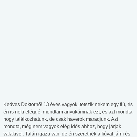
Kedves Doktornő! 13 éves vagyok, tetszik nekem egy fiú, és
én is neki eléggé, mondtam anyukámnak ezt, és azt mondta,
hogy találkozhatunk, de csak haverok maradjunk. Azt
mondta, még nem vagyok elég idős ahhoz, hogy járjak
valakivel. Talán igaza van, de én szeretnék a fiúval járni és