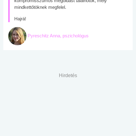
kompromisszumos megoldást találnotok, mely
mindkettőtöknek megfelel.
Hajrá!
Pyreschitz Anna, pszichológus
Hirdetés