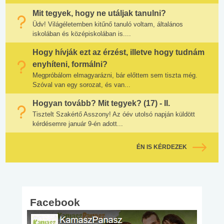
Mit tegyek, hogy ne utáljak tanulni?
Üdv! Világéletemben kitűnő tanuló voltam, általános
iskolában és középiskolában is....
Hogy hívják ezt az érzést, illetve hogy tudnám
enyhíteni, formálni?
Megpróbálom elmagyarázni, bár előttem sem tiszta még.
Szóval van egy sorozat, és van...
Hogyan tovább? Mit tegyek? (17) - II.
Tisztelt Szakértő Asszony! Az óév utolsó napján küldött
kérdésemre január 9-én adott...
ÉN IS KÉRDEZEK
Facebook