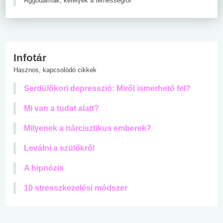
Aggodalmak, kételyek a terhességről
Infotár
Hasznos, kapcsolódó cikkek
Serdülőkori depresszió: Miről ismerhető fel?
Mi van a tudat alatt?
Milyenek a nárcisztikus emberek?
Leválni a szülőkről
A hipnózis
10 stresszkezelési módszer