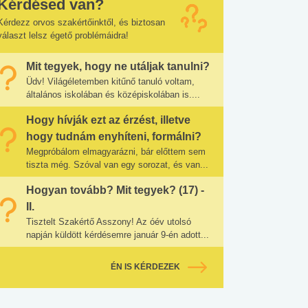
Kérdésed van?
Kérdezz orvos szakértőinktől, és biztosan
választ lelsz égető problémáidra!
Mit tegyek, hogy ne utáljak tanulni?
Üdv! Világéletemben kitűnő tanuló voltam,
általános iskolában és középiskolában is....
Hogy hívják ezt az érzést, illetve
hogy tudnám enyhíteni, formálni?
Megpróbálom elmagyarázni, bár előttem sem
tiszta még. Szóval van egy sorozat, és van...
Hogyan tovább? Mit tegyek? (17) -
II.
Tisztelt Szakértő Asszony! Az óév utolsó
napján küldött kérdésemre január 9-én adott...
ÉN IS KÉRDEZEK