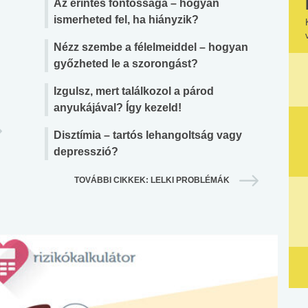
Az érintés fontossága – hogyan
ismerheted fel, ha hiányzik?
Nézz szembe a félelmeiddel – hogyan
győzheted le a szorongást?
Izgulsz, mert találkozol a párod
anyukájával? Így kezeld!
Disztímia – tartós lehangoltság vagy
depresszió?
TOVÁBBI CIKKEK: LELKI PROBLÉMÁK