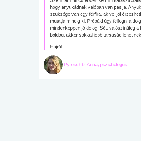
Szerintem nincs ebben semmi katasztrófális
hogy anyukádnak valóban van pasija. Anyuká
szüksége van egy férfira, akivel jól érzezh
mutatja mindig ki. Próbáld úgy felfogni a dolg
mindenképpen jó dolog. Sőt, valószínűleg a k
boldog, akkor sokkal jobb társaság lehet nek
Hajrá!
Pyreschitz Anna, pszichológus