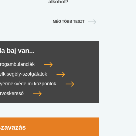
alkohol?
lábnyomod?
MÉG TÖBB TESZT
a baj van...
rogambulanciák
elkisegély-szolgálatok
yermekvédelmi központok
rvoskereső
Szavazás