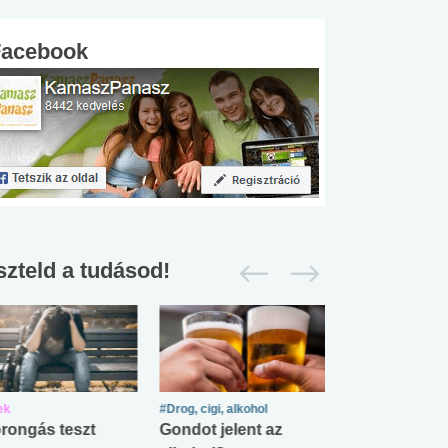
Facebook
szteld a tudásod!
ek
#Drog, cigi, alkohol
#Zöldövezet
rongás teszt
Gondot jelent az
Mekkora az ö