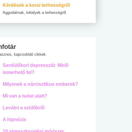
Kérdések a korai terhességről
Aggodalmak, kételyek a terhességről
nfotár
asznos, kapcsolódó cikkek
Serdülőkori depresszió: Miről
ismerhető fel?
Milyenek a nárcisztikus emberek?
Mi van a tudat alatt?
Leválni a szülőkről
A hipnózis
10 stresszkezelési módszer