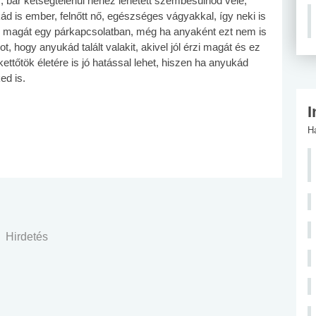
, bár kétségtelenül nehéz lehetett szembesülnöd vele,
d is ember, felnőtt nő, egészséges vágyakkal, így neki is
eti magát egy párkapcsolatban, még ha anyaként ezt nem is
ot, hogy anyukád talált valakit, akivel jól érzi magát és ez
ettőtök életére is jó hatással lehet, hiszen ha anyukád
ed is.
I
H
Hirdetés