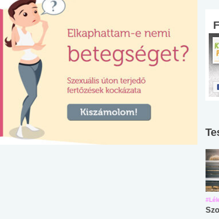
Te
#Suli, munka
#Suli, munka
#Lél
Angol középfokú
Internet-függőség
Szo