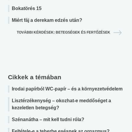
Bokatörés 15
Miért fáj a derekam edzés után?
TOVÁBBI KÉRDÉSEK: BETEGSÉGEK ÉS FERTŐZÉSEK
Cikkek a témában
Irodai papírból WC-papír – és a környezetvédelem
Lisztérzékenység – okozhat-e meddőséget a
kezeletlen betegség?
Szénanátha – mit kell tudni róla?
Feltétele-e a teherbe esésnek az orgazmus?