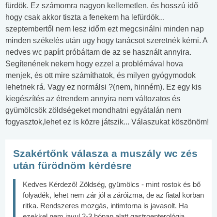
fürdök. Ez számomra nagyon kellemetlen, és hosszú idő
hogy csak akkor tiszta a fenekem ha lefürdök...
szeptembertől nem lesz időm ezt megcsinálni minden nap
minden székelés után ugy hogy tanácsot szeretnék kérni. A
nedves wc papírt próbáltam de az se használt annyira.
Segítenének nekem hogy ezzel a problémával hova
menjek, és ott mire számíthatok, és milyen gyógymodok
lehetnek rá. Vagy ez normálsi ?(nem, hinném). Ez egy kis
kiegészítés az étrendem annyira nem változatos és
gyümölcsök zöldségeket mondhatni egyátalán nem
fogyasztok,lehet ez is közre játszik... Válaszukat köszönöm!
Szakértőnk válasza a muszály wc zés
után fürödnöm kérdésre
Kedves Kérdező! Zöldség, gyümölcs - mint rostok és bő
folyadék, lehet nem zár jól a záróizma, de az fiatal korban
ritka. Rendszeres mozgás, intimtorna is javasolt. Ha
ezekkel nem javul 2-3 hónap alatt gastroenterológia.