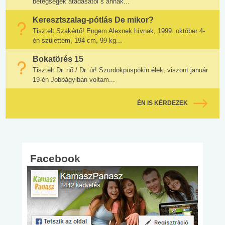
betegségek átadásától s annak...
Keresztszalag-pótlás De mikor?
Tisztelt Szakértő! Engem Alexnek hívnak, 1999. október 4-
én születtem, 194 cm, 99 kg...
Bokatörés 15
Tisztelt Dr. nő / Dr. úr! Szurdokpüspökin élek, viszont január
19-én Jobbágyiban voltam...
ÉN IS KÉRDEZEK
Facebook