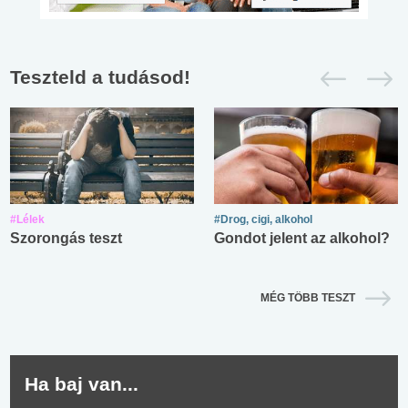
Teszteld a tudásod!
#Lélek
#Drog, cigi, alkohol
Szorongás teszt
Gondot jelent az alkohol?
MÉG TÖBB TESZT
Ha baj van...