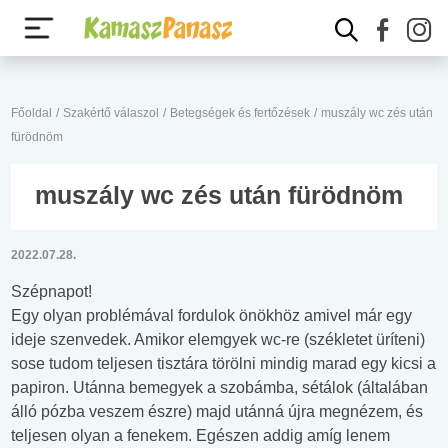
Főoldal
/
Szakértő válaszol
/
Betegségek és fertőzések
/
muszály wc zés után
fürödnöm
muszály wc zés után fürödnöm
2022.07.28.
Szépnapot!
Egy olyan problémával fordulok önökhöz amivel már egy
ideje szenvedek. Amikor elemgyek wc-re (székletet üríteni)
sose tudom teljesen tisztára törölni mindig marad egy kicsi a
papiron. Utánna bemegyek a szobámba, sétálok (általában
álló pózba veszem észre) majd utánná újra megnézem, és
teljesen olyan a fenekem. Egészen addig amíg lenem