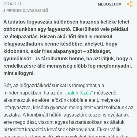
2024.11.11.
MEGOSZTOM
3 PERCES OLVASÁSI IDŐ
A tudatos fogyasztás különösen hasznos kelléke lehet
otthonunkban egy fagyasztó. Elkerülhető vele például
az ételpazarlás. Hiszen akár főtt ételt is remekül
lefagyaszthatunk benne későbbre, ahelyett, hogy
kidobnánk, akár friss alapanyagot – zöldséget,
gyümölcsöt – is tárolhatunk benne, ha azt látjuk, hogy a
rendelkezésre álló mennyiség előbb fog megfonnyadni,
mint elfogyni.
Sőt, az időgazdálkodásunkat is támogathatja a
mindennapokban, ha az ún.
„batch főzés”
módszerét
alkalmazzuk és előre lefőzünk többféle ételt, melyeket
lefagyasztva, később gyorsan meleg ételt varázsolhatunk az
asztalra. A kombinált hűtők fagyasztórekeszei is nyújtanak
erre megoldást, viszont egyes háztartásokban az általuk
biztosított kapacitás kevésnek bizonyulhat. Ekkor válik
hasznossá a fagyasztó. Hogy melyiket érdemes választani,