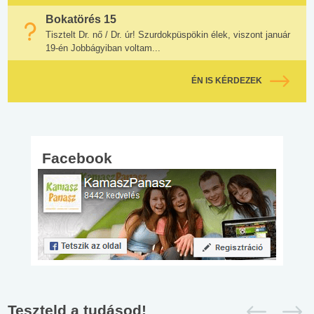
Bokatörés 15
Tisztelt Dr. nő / Dr. úr! Szurdokpüspökin élek, viszont január
19-én Jobbágyiban voltam...
ÉN IS KÉRDEZEK
Facebook
Teszteld a tudásod!