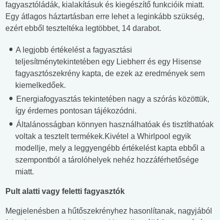
fagyasztóládák, kialakításuk és kiegészítő funkcióik miatt.
Egy átlagos háztartásban erre lehet a leginkább szükség,
ezért ebből teszteltéka legtöbbet, 14 darabot.
A legjobb értékelést a fagyasztási
teljesítménytekintetében egy Liebherr és egy Hisense
fagyasztószekrény kapta, de ezek az eredmények sem
kiemelkedőek.
Energiafogyasztás tekintetében nagy a szórás közöttük,
így érdemes pontosan tájékozódni.
Általánosságban könnyen használhatóak és tisztíthatóak
voltak a tesztelt termékek.Kivétel a Whirlpool egyik
modellje, mely a leggyengébb értékelést kapta ebből a
szempontból a tárolóhelyek nehéz hozzáférhetősége
miatt.
Pult alatti vagy feletti fagyasztók
Megjelenésben a hűtőszekrényhez hasonlítanak, nagyjából