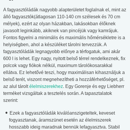
A fagyasztóládák nagyobb alapterületet foglalnak el, mint az
álló fagyasztók(átlagosan 110-140 cm szélesek és 70 cm
mélyek), ezért az olyan házakban, lakásokban élőknek
javasolt leginkább, akiknek van pincéjük vagy kamrájuk.
Fontos figyelni a minimális és maximális hőmérsékletre is a
helyiségben, ahol a készüléket tárolni tervezzük. A
fagyasztóládák legnagyobb előnye a térfogatuk, ami akár
600 l is lehet. Egy nagy, nyitott belső térrel rendelkeznek, fix
polcok vagy fiókok nélkül, maximum tárolókosarakkal
ellátva. Ez lehetővé teszi, hogy maximálisan kihasználjuk a
belső terét, viszont megnehezítheti a hozzáférhetőséget, pl.
az alul tárolt
élelmiszerekhez
. Egy Gorenje és egy Liebherr
terméket vizsgáltak a tesztelés során. A tapasztalatok
szerint:
Ezek a fagyasztóládák kiválóanszigeteltek, keveset
fogyasztanak, áramszünet esetén az élelmiszerek
hosszabb ideig maradnak bennük lefagyasztva. Stabil