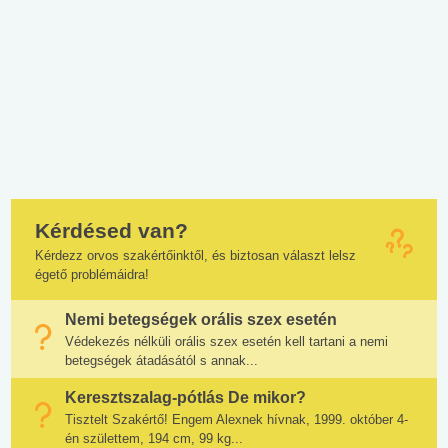
Kérdésed van?
Kérdezz orvos szakértőinktől, és biztosan választ lelsz
égető problémáidra!
Nemi betegségek orális szex esetén
Védekezés nélküli orális szex esetén kell tartani a nemi
betegségek átadásától s annak...
Keresztszalag-pótlás De mikor?
Tisztelt Szakértő! Engem Alexnek hívnak, 1999. október 4-
én születtem, 194 cm, 99 kg...