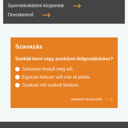
Gyermekvédelmi központok
Orvoskereső
Szavazás
Szoktál lesni vagy puskázni dolgozatíráskor?
Sohasem fordult még elő.
Egyszer-kétszer volt már rá példa.
Gyakran elő szokott fordulni.
SZAVAZAT ELKÜLDÉSE