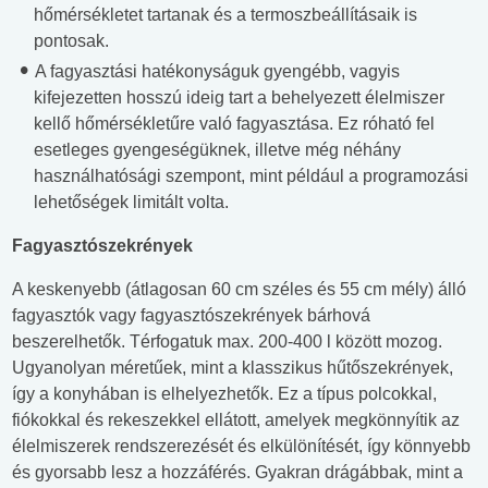
hőmérsékletet tartanak és a termoszbeállításaik is
pontosak.
A fagyasztási hatékonyságuk gyengébb, vagyis
kifejezetten hosszú ideig tart a behelyezett élelmiszer
kellő hőmérsékletűre való fagyasztása. Ez róható fel
esetleges gyengeségüknek, illetve még néhány
használhatósági szempont, mint például a programozási
lehetőségek limitált volta.
Fagyasztószekrények
A keskenyebb (átlagosan 60 cm széles és 55 cm mély) álló
fagyasztók vagy fagyasztószekrények bárhová
beszerelhetők. Térfogatuk max. 200-400 l között mozog.
Ugyanolyan méretűek, mint a klasszikus hűtőszekrények,
így a konyhában is elhelyezhetők. Ez a típus polcokkal,
fiókokkal és rekeszekkel ellátott, amelyek megkönnyítik az
élelmiszerek rendszerezését és elkülönítését, így könnyebb
és gyorsabb lesz a hozzáférés. Gyakran drágábbak, mint a