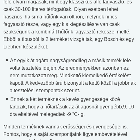
fele olyan magasak, mint egy klasszikus álló fagyasztó, és
csak 30-100 literes térfogatúak. Olyan esetben lehet
hasznos, ha sima hűtőnk van otthon, melynek nincs
fagyasztó része, vagy egy kis kiegészítésre van csak
szükségünk a kombinált hűtőnk fagyasztó rekeszei mellé.
Ebből a típusból is 2 terméket vizsgáltak, egy Bosch és egy
Liebherr készüléket.
Az egyik átlagára nagyságrendileg a másik termék fele
volta tesztelés idején. Az eredményekben azonban ez
nem mutatkozott meg. Mindkettő kiemelkedő értékelést
kapott. A kedvezőbb árú bizonyult a kettő közül a jobbnak
a tesztelési szempontok szerint.
Ennek a két terméknek a kevés gyengesége közé
tartozik, hogy a hőtartásuk az átlagosnál gyengébb,9, 10
óra elteltével melegedtek -9 °C-ig.
Minden terméknek vannak erősségei és gyengeségei is.
Fontos, hogy a saját szempontjaink figyelembevételével