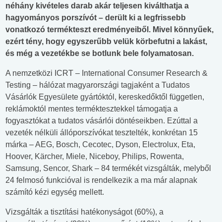
néhány kivételes darab akár teljesen kiválthatja a
hagyományos porszívót – derült ki a legfrissebb
vonatkozó termékteszt eredményeiből. Mivel könnyűek,
ezért tény, hogy egyszerűbb velük körbefutni a lakást,
és még a vezetékbe se botlunk bele folyamatosan.
A nemzetközi ICRT – International Consumer Research &
Testing – hálózat magyarországi tagjaként a Tudatos
Vásárlók Egyesülete gyártóktól, kereskedőktől független,
reklámoktól mentes terméktesztekkel támogatja a
fogyasztókat a tudatos vásárlói döntéseikben. Ezúttal a
vezeték nélküli állóporszívókat tesztelték, konkrétan 15
márka – AEG, Bosch, Cecotec, Dyson, Electrolux, Eta,
Hoover, Kärcher, Miele, Niceboy, Philips, Rowenta,
Samsung, Sencor, Shark – 84 termékét vizsgálták, melyből
24 felmosó funkcióval is rendelkezik a ma már alapnak
számító kézi egység mellett.
Vizsgálták a tisztítási hatékonyságot (60%), a