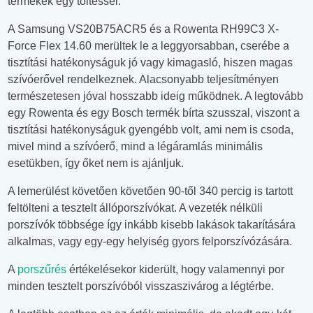
termékek egy töltéssel.
A Samsung VS20B75ACR5 és a Rowenta RH99C3 X-
Force Flex 14.60 merültek le a leggyorsabban, cserébe a
tisztítási hatékonyságuk jó vagy kimagasló, hiszen magas
szívóerővel rendelkeznek. Alacsonyabb teljesítményen
természetesen jóval hosszabb ideig működnek. A legtovább
egy Rowenta és egy Bosch termék bírta szusszal, viszont a
tisztítási hatékonyságuk gyengébb volt, ami nem is csoda,
mivel mind a szívóerő, mind a légáramlás minimális
esetükben, így őket nem is ajánljuk.
A lemerülést követően követően 90-től 340 percig is tartott
feltölteni a tesztelt állóporszívókat. A vezeték nélküli
porszívók többsége így inkább kisebb lakások takarítására
alkalmas, vagy egy-egy helyiség gyors felporszívózására.
A
porszűrés
értékelésekor kiderült, hogy valamennyi por
minden tesztelt porszívóból visszaszivárog a légtérbe.