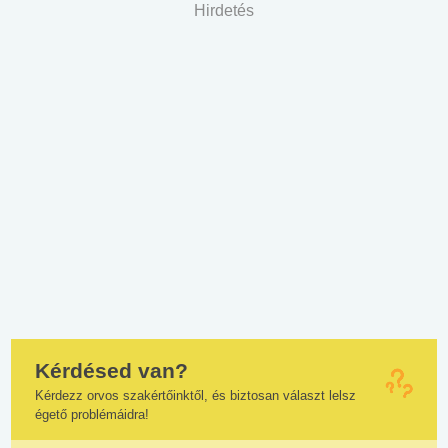
Hirdetés
Kérdésed van?
Kérdezz orvos szakértőinktől, és biztosan választ lelsz
égető problémáidra!