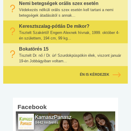
Nemi betegségek orális szex esetén
Védekezés nélküli orális szex esetén kell tartani a nemi
betegségek átadásától s annak...
Keresztszalag-pótlás De mikor?
Tisztelt Szakértő! Engem Alexnek hívnak, 1999. október 4-
én születtem, 194 cm, 99 kg...
Bokatörés 15
Tisztelt Dr. nő / Dr. úr! Szurdokpüspökin élek, viszont január
19-én Jobbágyiban voltam...
ÉN IS KÉRDEZEK
Facebook