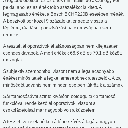
A legtöbb esetben ez az érték minimális, de akadt egy-két
példa, ahol ez az érték több százalékot is kitett. A
legmagasabb értéket a Bosch BCHF220B esetében mérték.
A beszívott por közel 9 százalékát engedte vissza a
légtérbe, ráadásul porszívózási hatékonyságban sem
remekelt.
A tesztelt állóporszívók általánosságban nem kifejezetten
csendes darabok. A mért értékek 66,6 dB és 79,1 dB között
mozogtak.
Szubjektív szempontból viszont nem a legalacsonyabb
értéket minősítették a legkellemesebbnek a tesztelők. A zaj
minőségét ugyanis nem minden esetben tükrözik a számok.
Sár felmosásával szinte kiválóan boldogultak a felmosó
funkcióval rendelkező állóporszívók, viszont a
csokoládéfolttal már nagyobb volt a küzdelem.
A tesztelt vezeték nélküli állóporszívók átlagára nagyon