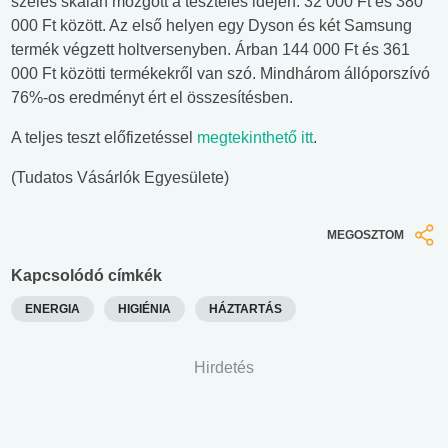
széles skálán mozgott a tesztelés idején: 32 000 Ft és 380
000 Ft között. Az első helyen egy Dyson és két Samsung
termék végzett holtversenyben. Árban 144 000 Ft és 361
000 Ft közötti termékekről van szó. Mindhárom állóporszívó
76%-os eredményt ért el összesítésben.
A teljes teszt előfizetéssel
megtekinthető itt
.
(Tudatos Vásárlók Egyesülete)
MEGOSZTOM
Kapcsolódó címkék
ENERGIA
HIGIÉNIA
HÁZTARTÁS
Hirdetés