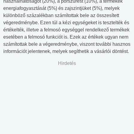
használhatóságot (20%), a porszűrést (10%), a termékek
energiafogyasztását (5%) és zajszintjüket (5%), melyek
különböző százalékban számítottak bele az összesített
végeredménybe. Ezen túl a kézi egységeket is tesztelték és
értékelték, illetve a felmosó egységgel rendelkező termékek
esetében a felmosó funkciót is. Ezek az értékek ugyan nem
számítottak bele a végeredménybe, viszont további hasznos
információt jelentenek, melyek segíthetik a vásárlói döntést.
Hirdetés