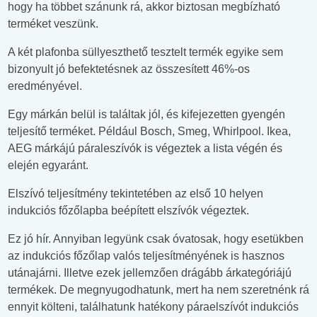
hogy ha többet szánunk rá, akkor biztosan megbízható
terméket veszünk.
A két plafonba süllyeszthető tesztelt termék egyike sem
bizonyult jó befektetésnek az összesített 46%-os
eredményével.
Egy márkán belül is találtak jól, és kifejezetten gyengén
teljesítő terméket. Például Bosch, Smeg, Whirlpool. Ikea,
AEG márkájú páraleszívók is végeztek a lista végén és
elején egyaránt.
Elszívó teljesítmény tekintetében az első 10 helyen
indukciós főzőlapba beépített elszívók végeztek.
Ez jó hír. Annyiban legyünk csak óvatosak, hogy esetükben
az indukciós főzőlap valós teljesítményének is hasznos
utánajárni. Illetve ezek jellemzően drágább árkategóriájú
termékek. De megnyugodhatunk, mert ha nem szeretnénk rá
ennyit költeni, találhatunk hatékony páraelszívót indukciós