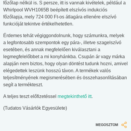
főzőlap nélkül is. S persze, itt is vannak kivételek, például a
Whirlpool WVH1065B beépített elszívós indukciós
főzőlapja, mely 724 000 Ft-os átlagára ellenére elszívó
funkcióját tekintve értékelhetetlen.
Érdemes tehát végiggondolnunk, hogy számunkra, melyek
a legfontosabb szempontok egy pára-, illetve szagelszívó
esetében, és annak megfelelően kiválasztani a
legmegfelelőbbet a mi konyhánkba. Csupán ár vagy márka
alapján nem biztos, hogy olyan döntést tudunk hozni, amivel
elégedettek leszünk hosszú távon. A termékek valós
teljesítményének megismerésében és összehasonlításában
segít a termékteszt.
A teljes teszt előfizetéssel
megtekinthető itt
.
(Tudatos Vásárlók Egyesülete)
MEGOSZTOM