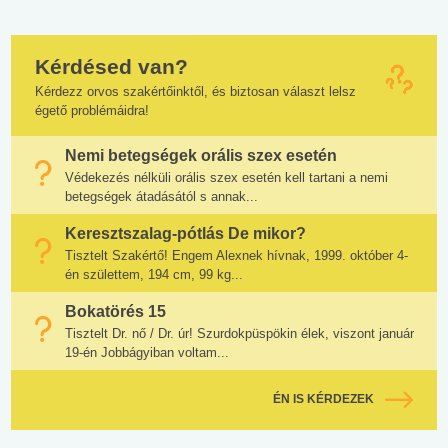
Kérdésed van?
Kérdezz orvos szakértőinktől, és biztosan választ lelsz
égető problémáidra!
Nemi betegségek orális szex esetén
Védekezés nélküli orális szex esetén kell tartani a nemi
betegségek átadásától s annak...
Keresztszalag-pótlás De mikor?
Tisztelt Szakértő! Engem Alexnek hívnak, 1999. október 4-
én születtem, 194 cm, 99 kg...
Bokatörés 15
Tisztelt Dr. nő / Dr. úr! Szurdokpüspökin élek, viszont január
19-én Jobbágyiban voltam...
ÉN IS KÉRDEZEK