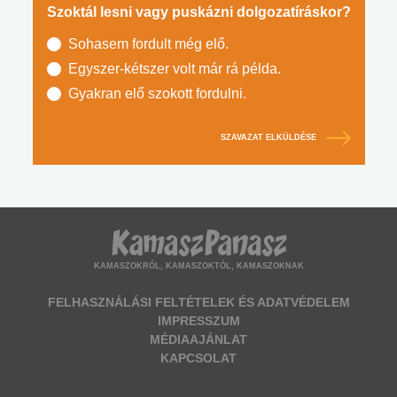
Szoktál lesni vagy puskázni dolgozatíráskor?
Sohasem fordult még elő.
Egyszer-kétszer volt már rá példa.
Gyakran elő szokott fordulni.
SZAVAZAT ELKÜLDÉSE
KAMASZOKRÓL, KAMASZOKTÓL, KAMASZOKNAK
FELHASZNÁLÁSI FELTÉTELEK ÉS ADATVÉDELEM
IMPRESSZUM
MÉDIAAJÁNLAT
KAPCSOLAT