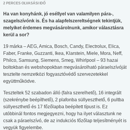
2 PERCES OLVASÁSI IDŐ
Ha van konyhánk, jó eséllyel van valamilyen pára-,
szagelszívónk is. És ha alapfelszereltségnek tekintjük,
melyiket érdemes megvásárolnunk, amikor választásra
kerül a sor?
19 márka – AEG, Amica, Bosch, Candy, Electrolux, Elica,
Faber, Franke, Guzzanti, Ikea, Klarstein, Miele, Mora, Neff,
Philco, Samsung, Siemens, Smeg, Whirlpool – 93 hazai
boltokban és webshopokban megvásárolható páraelszívóját
tesztelte nemzetközi fogyasztóvédő szervezetekkel
együttműködve.
Teszteltek 52 szabadon álló (falra szerelhető), 16 integrált
(szekrénybe beépíthető), 2 plafonba süllyeszthető, 6 pultba
süllyeszthető és 17 főzőlapba beépített típust is. Ez
utóbbinál fontos megjegyezni, hogy ha ilyet választunk ne
csak a páraelszívó, de az indukciós főzőlap teljesítményét is
vegyük figyelembe.