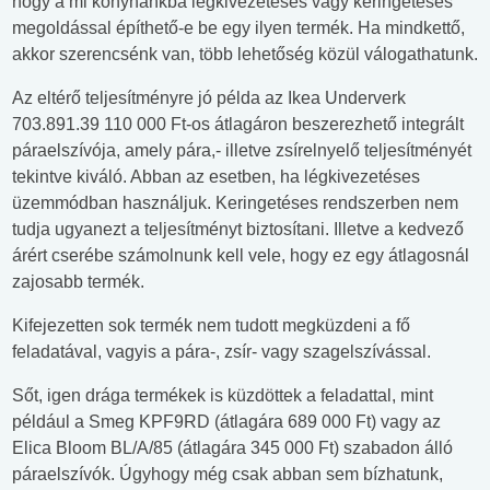
hogy a mi konyhánkba légkivezetéses vagy keringetéses
megoldással építhető-e be egy ilyen termék. Ha mindkettő,
akkor szerencsénk van, több lehetőség közül válogathatunk.
Az eltérő teljesítményre jó példa az Ikea Underverk
703.891.39 110 000 Ft-os átlagáron beszerezhető integrált
páraelszívója, amely pára,- illetve zsírelnyelő teljesítményét
tekintve kiváló. Abban az esetben, ha légkivezetéses
üzemmódban használjuk. Keringetéses rendszerben nem
tudja ugyanezt a teljesítményt biztosítani. Illetve a kedvező
árért cserébe számolnunk kell vele, hogy ez egy átlagosnál
zajosabb termék.
Kifejezetten sok termék nem tudott megküzdeni a fő
feladatával, vagyis a pára-, zsír- vagy szagelszívással.
Sőt, igen drága termékek is küzdöttek a feladattal, mint
például a Smeg KPF9RD (átlagára 689 000 Ft) vagy az
Elica Bloom BL/A/85 (átlagára 345 000 Ft) szabadon álló
páraelszívók. Úgyhogy még csak abban sem bízhatunk,