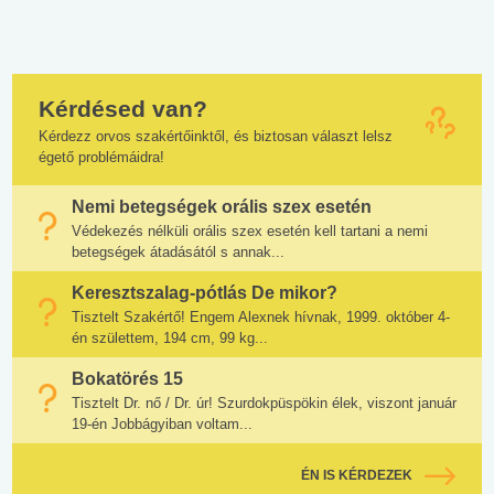
Kérdésed van?
Kérdezz orvos szakértőinktől, és biztosan választ lelsz
égető problémáidra!
Nemi betegségek orális szex esetén
Védekezés nélküli orális szex esetén kell tartani a nemi
betegségek átadásától s annak...
Keresztszalag-pótlás De mikor?
Tisztelt Szakértő! Engem Alexnek hívnak, 1999. október 4-
én születtem, 194 cm, 99 kg...
Bokatörés 15
Tisztelt Dr. nő / Dr. úr! Szurdokpüspökin élek, viszont január
19-én Jobbágyiban voltam...
ÉN IS KÉRDEZEK