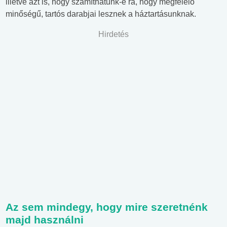
illetve azt is, hogy számíthatunk-e rá, hogy megfelelő
minőségű, tartós darabjai lesznek a háztartásunknak.
Hirdetés
Az sem mindegy, hogy mire szeretnénk
majd használni