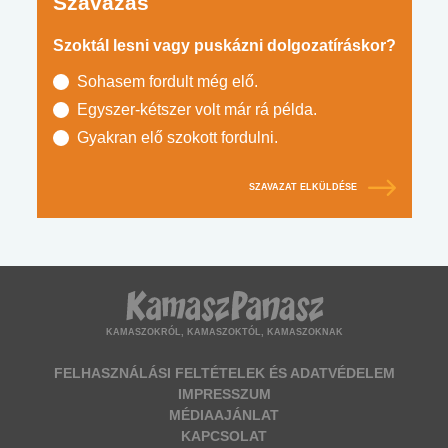
Szavazás
Szoktál lesni vagy puskázni dolgozatíráskor?
Sohasem fordult még elő.
Egyszer-kétszer volt már rá példa.
Gyakran elő szokott fordulni.
SZAVAZAT ELKÜLDÉSE
KAMASZOKRÓL, KAMASZOKTÓL, KAMASZOKNAK
FELHASZNÁLÁSI FELTÉTELEK ÉS ADATVÉDELEM
IMPRESSZUM
MÉDIAAJÁNLAT
KAPCSOLAT