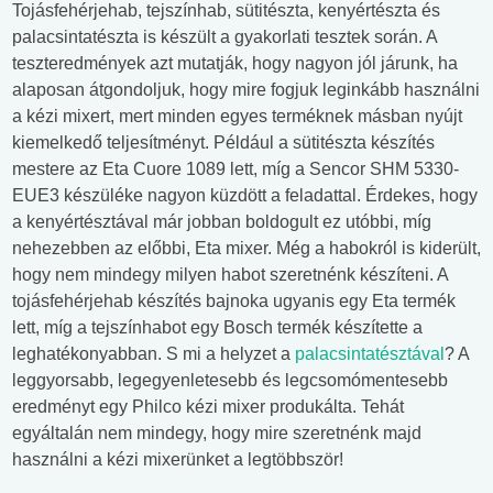
Tojásfehérjehab, tejszínhab, sütitészta, kenyértészta és
palacsintatészta is készült a gyakorlati tesztek során. A
teszteredmények azt mutatják, hogy nagyon jól járunk, ha
alaposan átgondoljuk, hogy mire fogjuk leginkább használni
a kézi mixert, mert minden egyes terméknek másban nyújt
kiemelkedő teljesítményt. Például a sütitészta készítés
mestere az Eta Cuore 1089 lett, míg a Sencor SHM 5330-
EUE3 készüléke nagyon küzdött a feladattal. Érdekes, hogy
a kenyértésztával már jobban boldogult ez utóbbi, míg
nehezebben az előbbi, Eta mixer. Még a habokról is kiderült,
hogy nem mindegy milyen habot szeretnénk készíteni. A
tojásfehérjehab készítés bajnoka ugyanis egy Eta termék
lett, míg a tejszínhabot egy Bosch termék készítette a
leghatékonyabban. S mi a helyzet a
palacsintatésztával
? A
leggyorsabb, legegyenletesebb és legcsomómentesebb
eredményt egy Philco kézi mixer produkálta. Tehát
egyáltalán nem mindegy, hogy mire szeretnénk majd
használni a kézi mixerünket a legtöbbször!