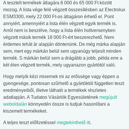
A tesztelt termékek átlagára 6 000 és 65 000 Ft között
mozog. A lista vége felé végzett összesítésben az Electrolux
ESM3300, mely 22 000 Ft-os átlagáron érhető el. Pont
annyiért, amennyiért a lista élén végzett egyik termék is.
Arról nem is beszélve, hogy a lista élén holtversenyben
végzett másik termék 18 000 Ft-ért beszerezhető. Nem
érdemes tehát ár alapján döntenünk. De még márka alapján
sem, mert egy márkán belül sem ugyanúgy teljesít minden
termék. S márkán belül sem a drágább a jobb, példa erre a
két élen végzett termék, mely ugyanazon gyártótól való.
Hogy melyik kézi mixernek mi az erőssége vagy éppen a
gyengesége, pontosan szűrhető a gyártóktól független teszt
eredményeiből, illetve látható a termékek részletes
adatlapján. A Tudatos Vásárlók Egyesületének
megújult
weboldalán
könnyedén össze is tudjuk hasonlítani a
kiszemelt termékeket.
A teljes teszt előfizetéssel
megtekinthető itt
.