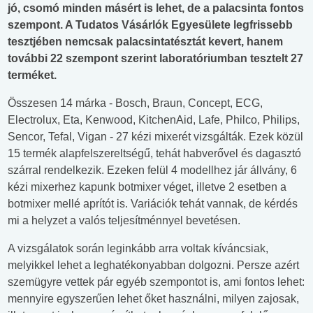
jó, csomó minden másért is lehet, de a palacsinta fontos
szempont. A Tudatos Vásárlók Egyesülete legfrissebb
tesztjében nemcsak palacsintatésztát kevert, hanem
további 22 szempont szerint laboratóriumban tesztelt 27
terméket.
Összesen 14 márka - Bosch, Braun, Concept, ECG,
Electrolux, Eta, Kenwood, KitchenAid, Lafe, Philco, Philips,
Sencor, Tefal, Vigan - 27 kézi mixerét vizsgálták. Ezek közül
15 termék alapfelszereltségű, tehát habverővel és dagasztó
szárral rendelkezik. Ezeken felül 4 modellhez jár állvány, 6
kézi mixerhez kapunk botmixer véget, illetve 2 esetben a
botmixer mellé aprítót is. Variációk tehát vannak, de kérdés
mi a helyzet a valós teljesítménnyel bevetésen.
A vizsgálatok során leginkább arra voltak kíváncsiak,
melyikkel lehet a leghatékonyabban dolgozni. Persze azért
szemügyre vettek pár egyéb szempontot is, ami fontos lehet:
mennyire egyszerűen lehet őket használni, milyen zajosak,