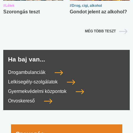
#Lélek
#Drog, cigi, alkohol
Szorongás teszt
Gondot jelent az alkohol?
MÉG TÖBB TESZT
Ha baj van...
Drogambulanciák
Lelkisegély-szolgálatok
Gyermekvédelmi központok
Orvoskereső