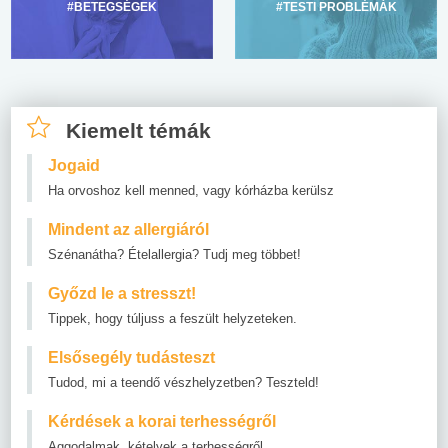
#BETEGSÉGEK
#TESTI PROBLÉMÁK
Kiemelt témák
Jogaid
Ha orvoshoz kell menned, vagy kórházba kerülsz
Mindent az allergiáról
Szénanátha? Ételallergia? Tudj meg többet!
Győzd le a stresszt!
Tippek, hogy túljuss a feszült helyzeteken.
Elsősegély tudásteszt
Tudod, mi a teendő vészhelyzetben? Teszteld!
Kérdések a korai terhességről
Aggodalmak, kételyek a terhességről