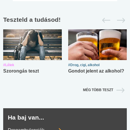
Teszteld a tudásod!
#Lélek
#Drog, cigi, alkohol
Szorongás teszt
Gondot jelent az alkohol?
MÉG TÖBB TESZT
Ha baj van...