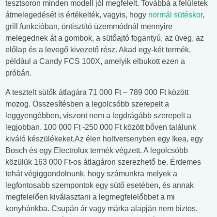
tesztsoron minden modell jól megfelelt. Továbbá a felületek
átmelegedését is értékelték, vagyis, hogy
normál sütéskor
,
grill funkcióban, öntisztító üzemmódnál mennyire
melegednek át a gombok, a sütőajtó fogantyú, az üveg, az
előlap és a levegő kivezető rész. Akad egy-két termék,
például a Candy FCS 100X, amelyik elbukott ezen a
próbán.
A tesztelt sütők átlagára 71 000 Ft – 789 000 Ft között
mozog. Összesítésben a legolcsóbb szerepelt a
leggyengébben, viszont nem a legdrágább szerepelt a
legjobban. 100 000 Ft -250 000 Ft között bőven találunk
kiváló készülékeket.Az élen holtversenyben egy Ikea, egy
Bosch és egy Electrolux termék végzett. A legolcsóbb
közülük 163 000 Ft-os átlagáron szerezhető be. Érdemes
tehát végiggondolnunk, hogy számunkra melyek a
legfontosabb szempontok egy sütő esetében, és annak
megfelelően kiválasztani a legmegfelelőbbet a mi
konyhánkba. Csupán ár vagy márka alapján nem biztos,