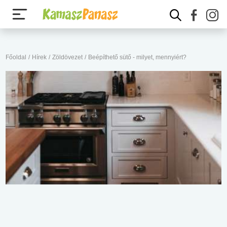
Főoldal
/
Hírek
/
Zöldövezet
/
Beépíthető sütő - milyet, mennyiért?