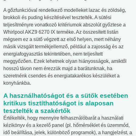
A gőzfunkcióval rendelkező modelleket lazac és zöldség,
brokkoli és puding készítésével tesztelték. A sütési
teljesítményre vonatkozó kritériumok abszolút győztese a
Whirlpool AKZ9 6270 IX terméke. Az összesített listán
mégsem ez a sütő végzett az első helyen, mert néhány
másik vizsgált termékjellemző, például a zajosság és az
energiafogyasztás tekintetében, nem teljesített
meggyőzően. Ezek lehetnek olyan hiányosságok, amiktől
hosszú távon nem érezzük majd a barátunknak, ha
szeretnénk csendes és energiatakarékos készüléket a
konyhánkba.
A használhatóságot és a sütők esetében
kritikus tisztíthatóságot is alaposan
tesztelték a szakértők
Értékelték, hogy mennyire felhasználóbarát a használati
kézikönyv és a kezelő panel (pl. hőmérséklet és üzemmód,
idő beállítása, jelek, különböző programok), a hangjelzést, a