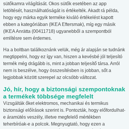
sütőkamra világítását. Okos sütők esetében az app
letöltését, használhatóságát is értékelték. Akadt rá példa,
hogy egy márka egyik terméke kiváló értékelést kapott
ebben a kategóriában (IKEA Eftersmak), míg egy másik
(IKEA Anrätta (00411718) ugyanebből a szempontból
említésre sem érdemes.
Ha a boltban találkoznánk velük, még ár alapján se tudnánk
megtippelni, hogy ez így van, hiszen a kevésbé jól teljesító
termék még drágább is, mint a jobban teljesítő társa. Arról
nem is beszélve, hogy összesítésben is jobban, sőt a
legjobbak között szerepel az olcsóbb változat.
Jó, hír, hogy a biztonsági szempontoknak
a termékek többsége megfelelt
Vizsgálták őket elektromos, mechanikai és termikus
biztonsági előírások szerint is. Pontozták, hogy előfordulhat-
e áramütés veszély, illetve megfelelő mértékben
teherbíróak-e a polcok. Megnyugtató, hogy ezen a