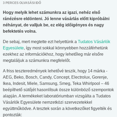
3 PERCES OLVASÁSI IDŐ
Hogy melyik lehet számunkra az igazi, nehéz első
ránézésre eldönteni. Jó lenne vásárlás előtt kipróbálni
néhányat, de valljuk be, ez elég időigényes és nagy
befektetés volna.
De sebaj, mert megtette ezt helyettünk a
Tudatos Vásárlók
Egyesülete
, így most sokkal könnyebben hozzáférhetünk
ezekhez az információkhoz, hogy lehetőleg már elsőre
megtaláljuk a számunkra megfelelőt.
A friss teszteredmények lehetővé teszik, hogy 14 márka -
AEG, Beko, Bosch, Candy, Concept, Electrolux, Gorenje,
Ikea, Indesit, Miele, Samsung, Smeg, Teka Whirlpool – 46
beépíthető sütőjét hasonlítsuk össze különböző szempontok
alapján. A termékeket laboratóriumban vizsgálta a Tudatos
Vásárlók Egyesülete nemzetközi szervezetekkel
együttműködve. A tesztek során a következőket figyelték és
pontozták: