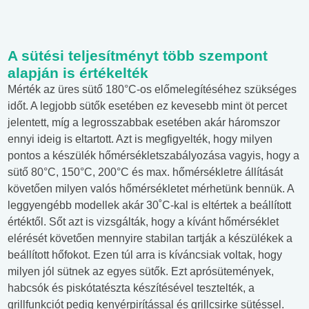
A sütési teljesítményt több szempont
alapján is értékelték
Mérték az üres sütő 180°C-os előmelegítéséhez szükséges
időt. A legjobb sütők esetében ez kevesebb mint öt percet
jelentett, míg a legrosszabbak esetében akár háromszor
ennyi ideig is eltartott. Azt is megfigyelték, hogy milyen
pontos a készülék hőmérsékletszabályozása vagyis, hogy a
sütő 80°C, 150°C, 200°C és max. hőmérsékletre állítását
követően milyen valós hőmérsékletet mérhetünk bennük. A
leggyengébb modellek akár 30˚C-kal is eltértek a beállított
értéktől. Sőt azt is vizsgálták, hogy a kívánt hőmérséklet
elérését követően mennyire stabilan tartják a készülékek a
beállított hőfokot. Ezen túl arra is kíváncsiak voltak, hogy
milyen jól sütnek az egyes sütők. Ezt aprósütemények,
habcsók és piskótatészta készítésével tesztelték, a
grillfunkciót pedig kenyérpirítással és grillcsirke sütéssel.