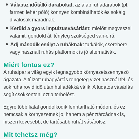
Válassz időtálló darabokat:
az alap ruhadarabok (pl.
farmer, fehér póló) könnyen kombinálhatók és sokáig
divatosak maradnak.
Kerüld a gyors impulzusvásárlást:
mielőtt megveszel
valamit, gondold át, tényleg szükséged van-e rá.
Adj második esélyt a ruháknak:
turkálók, cserebere
vagy használt ruhás platformok is jó alternatívák.
Miért fontos ez?
A ruhaipar a világ egyik legnagyobb környezetszennyező
ágazata. A túlzott ruhagyártás rengeteg vizet használ fel, és
sok ruha rövid idő után hulladékká válik. A tudatos vásárlás
segít csökkenteni ezt a terhelést.
Egyre több fiatal gondolkodik fenntartható módon, és ez
nemcsak a környezetnek jó, hanem a pénztárcádnak is,
hiszen kevesebb, de tartósabb ruhát vásárolsz.
Mit tehetsz még?