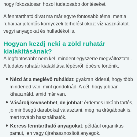
hogy fokozatosan hozol tudatosabb döntéseket.
A fenntartható divat ma már egyre fontosabb téma, mert a
ruhaipar jelentős környezeti terhelést okoz: vízhasználatot,
vegyi anyagokat és hulladékot is.
Hogyan kezdj neki a zöld ruhatár
kialakításának?
A legfontosabb: nem kell mindent egyszerre megváltoztatni.
A tudatos ruhatár kialakítása lépésről lépésre történik.
Nézd át a meglévő ruháidat:
gyakran kiderül, hogy több
mindened van, mint gondolnád. A cél, hogy jobban
kihasználd, amid már van.
Vásárolj kevesebbet, de jobbat:
érdemes inkább tartós,
jó minőségű darabokat választani, még ha drágábbak is,
mert tovább használhatók.
Keress fenntartható anyagokat:
például organikus
pamut, len vagy újrahasznosított anyagok.