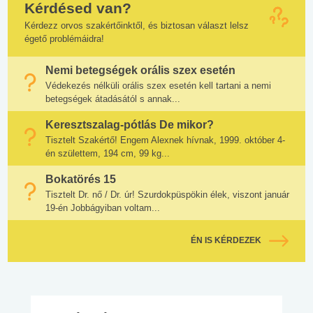
Kérdésed van?
Kérdezz orvos szakértőinktől, és biztosan választ lelsz
égető problémáidra!
Nemi betegségek orális szex esetén
Védekezés nélküli orális szex esetén kell tartani a nemi
betegségek átadásától s annak...
Keresztszalag-pótlás De mikor?
Tisztelt Szakértő! Engem Alexnek hívnak, 1999. október 4-
én születtem, 194 cm, 99 kg...
Bokatörés 15
Tisztelt Dr. nő / Dr. úr! Szurdokpüspökin élek, viszont január
19-én Jobbágyiban voltam...
ÉN IS KÉRDEZEK