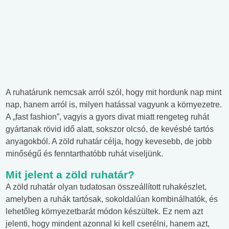
A ruhatárunk nemcsak arról szól, hogy mit hordunk nap mint
nap, hanem arról is, milyen hatással vagyunk a környezetre.
A „fast fashion”, vagyis a gyors divat miatt rengeteg ruhát
gyártanak rövid idő alatt, sokszor olcsó, de kevésbé tartós
anyagokból. A zöld ruhatár célja, hogy kevesebb, de jobb
minőségű és fenntarthatóbb ruhát viseljünk.
Mit jelent a zöld ruhatár?
A zöld ruhatár olyan tudatosan összeállított ruhakészlet,
amelyben a ruhák tartósak, sokoldalúan kombinálhatók, és
lehetőleg környezetbarát módon készültek. Ez nem azt
jelenti, hogy mindent azonnal ki kell cserélni, hanem azt,