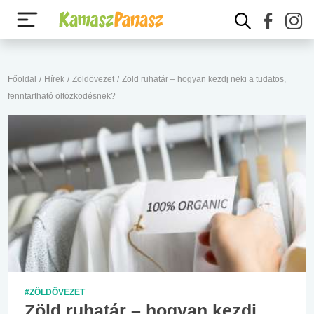
Főoldal
/
Hírek
/
Zöldövezet
/
Zöld ruhatár – hogyan kezdj neki a tudatos,
fenntartható öltözködésnek?
#ZÖLDÖVEZET
Zöld ruhatár – hogyan kezdj