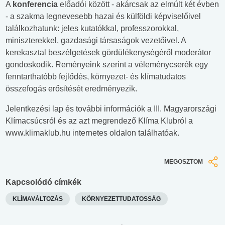
A
konferencia
előadói között - akárcsak az elmúlt két évben
- a szakma legnevesebb hazai és külföldi képviselőivel
találkozhatunk: jeles kutatókkal, professzorokkal,
miniszterekkel, gazdasági társaságok vezetőivel. A
kerekasztal beszélgetések gördülékenységéről moderátor
gondoskodik. Reményeink szerint a véleménycserék egy
fenntarthatóbb fejlődés, környezet- és klímatudatos
összefogás erősítését eredményezik.
Jelentkezési lap és további információk a III. Magyarországi
Klímacsúcsról és az azt megrendező Klíma Klubról a
www.klimaklub.hu internetes oldalon találhatóak.
MEGOSZTOM
Kapcsolódó címkék
KLÍMAVÁLTOZÁS
KÖRNYEZETTUDATOSSÁG