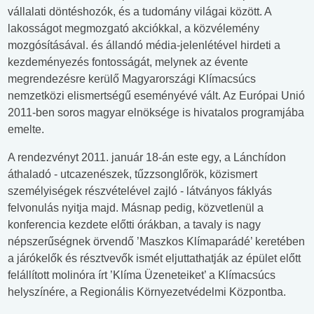
vállalati döntéshozók, és a tudomány világai között. A
lakosságot megmozgató akciókkal, a közvélemény
mozgósításával. és állandó média-jelenlétével hirdeti a
kezdeményezés fontosságát, melynek az évente
megrendezésre kerülő Magyarországi Klímacsúcs
nemzetközi elismertségű eseményévé vált. Az Európai Unió
2011-ben soros magyar elnöksége is hivatalos programjába
emelte.
A rendezvényt 2011. január 18-án este egy, a Lánchídon
áthaladó - utcazenészek, tűzzsonglőrök, közismert
személyiségek részvételével zajló - látványos fáklyás
felvonulás nyitja majd. Másnap pedig, közvetlenül a
konferencia kezdete előtti órákban, a tavaly is nagy
népszerűségnek örvendő ’Maszkos Klímaparádé’ keretében
a járókelők és résztvevők ismét eljuttathatják az épület előtt
felállított molinóra írt ’Klíma Üzeneteiket’ a Klímacsúcs
helyszínére, a Regionális Környezetvédelmi Központba.