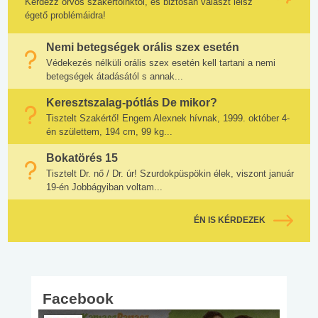
Kérdezz orvos szakértőinktől, és biztosan választ lelsz
égető problémáidra!
Nemi betegségek orális szex esetén
Védekezés nélküli orális szex esetén kell tartani a nemi
betegségek átadásától s annak...
Keresztszalag-pótlás De mikor?
Tisztelt Szakértő! Engem Alexnek hívnak, 1999. október 4-
én születtem, 194 cm, 99 kg...
Bokatörés 15
Tisztelt Dr. nő / Dr. úr! Szurdokpüspökin élek, viszont január
19-én Jobbágyiban voltam...
ÉN IS KÉRDEZEK
Facebook