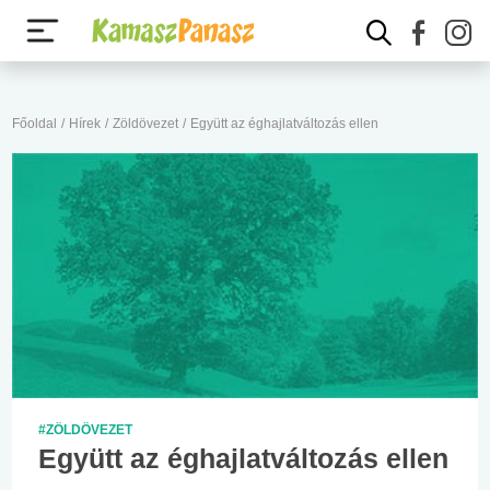
Főoldal
/
Hírek
/
Zöldövezet
/
Együtt az éghajlatváltozás ellen
#ZÖLDÖVEZET
Együtt az éghajlatváltozás ellen