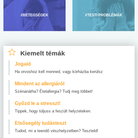
#BETEGSÉGEK
#TESTI PROBLÉMÁK
Kiemelt témák
Jogaid
Ha orvoshoz kell menned, vagy kórházba kerülsz
Mindent az allergiáról
Szénanátha? Ételallergia? Tudj meg többet!
Győzd le a stresszt!
Tippek, hogy túljuss a feszült helyzeteken.
Elsősegély tudásteszt
Tudod, mi a teendő vészhelyzetben? Teszteld!