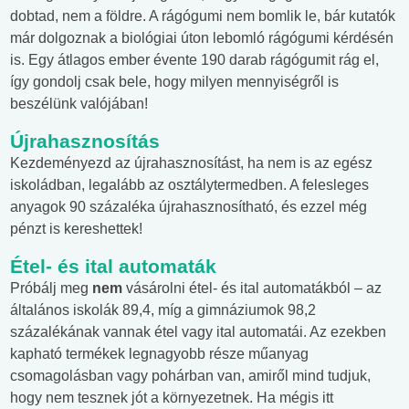
dobtad, nem a földre. A rágógumi nem bomlik le, bár kutatók
már dolgoznak a biológiai úton lebomló rágógumi kérdésén
is. Egy átlagos ember évente 190 darab rágógumit rág el,
így gondolj csak bele, hogy milyen mennyiségről is
beszélünk valójában!
Újrahasznosítás
Kezdeményezd az újrahasznosítást, ha nem is az egész
iskoládban, legalább az osztálytermedben. A felesleges
anyagok 90 százaléka újrahasznosítható, és ezzel még
pénzt is kereshettek!
Étel- és ital automaták
Próbálj meg
nem
vásárolni étel- és ital automatákból – az
általános iskolák 89,4, míg a gimnáziumok 98,2
százalékának vannak étel vagy ital automatái. Az ezekben
kapható termékek legnagyobb része műanyag
csomagolásban vagy pohárban van, amiről mind tudjuk,
hogy nem tesznek jót a környezetnek. Ha mégis itt