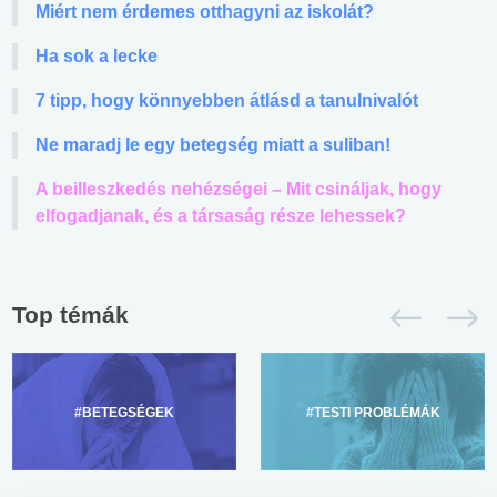
Miért nem érdemes otthagyni az iskolát?
Ha sok a lecke
7 tipp, hogy könnyebben átlásd a tanulnivalót
Ne maradj le egy betegség miatt a suliban!
A beilleszkedés nehézségei – Mit csináljak, hogy
elfogadjanak, és a társaság része lehessek?
Top témák
#BETEGSÉGEK
#TESTI PROBLÉMÁK