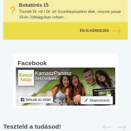
Bokatörés 15
Tisztelt Dr. nő / Dr. úr! Szurdokpüspökin élek, viszont január
19-én Jobbágyiban voltam...
ÉN IS KÉRDEZEK
Facebook
Teszteld a tudásod!