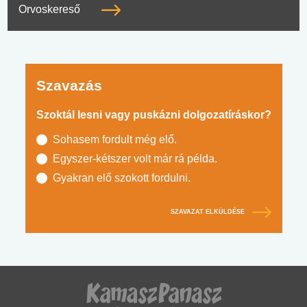
Orvoskereső
Szavazás
Szoktál lesni vagy puskázni dolgozatíráskor?
Sohasem fordult még elő.
Egyszer-kétszer volt már rá példa.
Gyakran elő szokott fordulni.
SZAVAZAT ELKÜLDÉSE