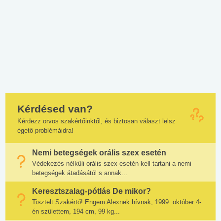
Kérdésed van?
Kérdezz orvos szakértőinktől, és biztosan választ lelsz
égető problémáidra!
Nemi betegségek orális szex esetén
Védekezés nélküli orális szex esetén kell tartani a nemi
betegségek átadásától s annak...
Keresztszalag-pótlás De mikor?
Tisztelt Szakértő! Engem Alexnek hívnak, 1999. október 4-
én születtem, 194 cm, 99 kg...