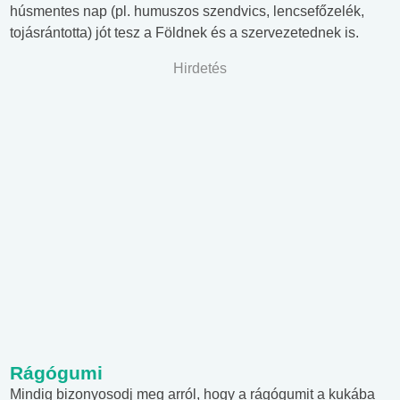
húsmentes nap (pl. humuszos szendvics, lencsefőzelék,
tojásrántotta) jót tesz a Földnek és a szervezetednek is.
Hirdetés
Rágógumi
Mindig bizonyosodj meg arról, hogy a rágógumit a kukába