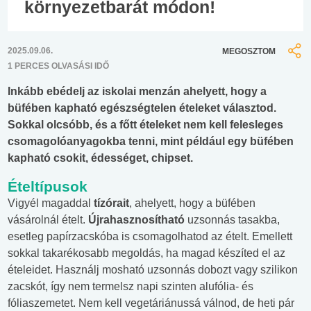
környezetbarát módon!
2025.09.06.
MEGOSZTOM
1 PERCES OLVASÁSI IDŐ
Inkább ebédelj az iskolai menzán ahelyett, hogy a
büfében kapható egészségtelen ételeket választod.
Sokkal olcsóbb, és a főtt ételeket nem kell felesleges
csomagolóanyagokba tenni, mint például egy büfében
kapható csokit, édességet, chipset.
Ételtípusok
Vigyél magaddal
tízórait
, ahelyett, hogy a büfében
vásárolnál ételt.
Újrahasznosítható
uzsonnás tasakba,
esetleg papírzacskóba is csomagolhatod az ételt. Emellett
sokkal takarékosabb megoldás, ha magad készíted el az
ételeidet. Használj mosható uzsonnás dobozt vagy szilikon
zacskót, így nem termelsz napi szinten alufólia- és
fóliaszemetet. Nem kell vegetáriánussá válnod, de heti pár