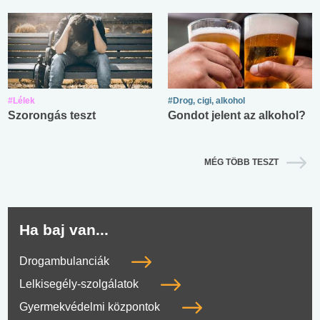
#Lélek
#Drog, cigi, alkohol
Szorongás teszt
Gondot jelent az alkohol?
MÉG TÖBB TESZT
Ha baj van...
Drogambulanciák
Lelkisegély-szolgálatok
Gyermekvédelmi központok