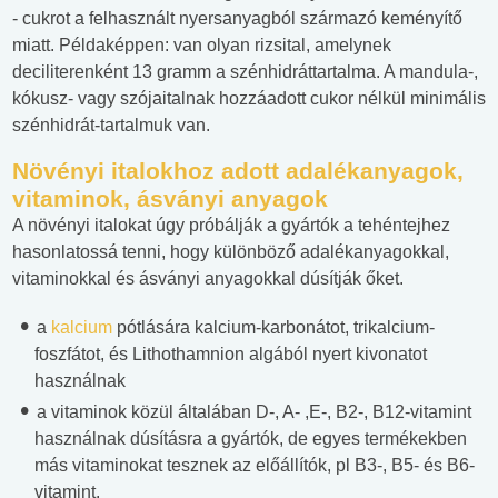
- cukrot a felhasznált nyersanyagból származó keményítő
miatt. Példaképpen: van olyan rizsital, amelynek
deciliterenként 13 gramm a szénhidráttartalma. A mandula-,
kókusz- vagy szójaitalnak hozzáadott cukor nélkül minimális
szénhidrát-tartalmuk van.
Növényi italokhoz adott adalékanyagok,
vitaminok, ásványi anyagok
A növényi italokat úgy próbálják a gyártók a tehéntejhez
hasonlatossá tenni, hogy különböző adalékanyagokkal,
vitaminokkal és ásványi anyagokkal dúsítják őket.
a
kalcium
pótlására kalcium-karbonátot, trikalcium-
foszfátot, és Lithothamnion algából nyert kivonatot
használnak
a vitaminok közül általában D-, A- ,E-, B2-, B12-vitamint
használnak dúsításra a gyártók, de egyes termékekben
más vitaminokat tesznek az előállítók, pl B3-, B5- és B6-
vitamint.