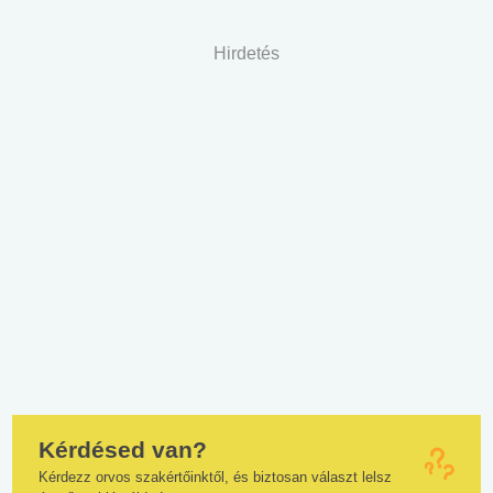
Hirdetés
Kérdésed van?
Kérdezz orvos szakértőinktől, és biztosan választ lelsz