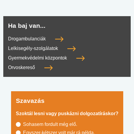
Ha baj van...
Drogambulanciák
Lelkisegély-szolgálatok
Gyermekvédelmi központok
Orvoskereső
Szavazás
Szoktál lesni vagy puskázni dolgozatíráskor?
Sohasem fordult még elő.
Egyszer-kétszer volt már rá példa.