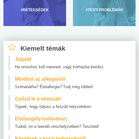
#BETEGSÉGEK
#TESTI PROBLÉMÁK
Kiemelt témák
Jogaid
Ha orvoshoz kell menned, vagy kórházba kerülsz
Mindent az allergiáról
Szénanátha? Ételallergia? Tudj meg többet!
Győzd le a stresszt!
Tippek, hogy túljuss a feszült helyzeteken.
Elsősegély tudásteszt
Tudod, mi a teendő vészhelyzetben? Teszteld!
Kérdések a korai terhességről