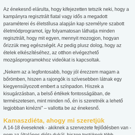
Az énekesnő elárulta, hogy kifejezetten tetszik neki, hogy a
kampányra regisztrált fiatal vagy idős a megadott
paraméterei és életstílusa alapján kap személyre szabott
életmódprogramot, így folyamatosan láthatja minden
regisztrált, hogy mit egyen, mennyit mozogjon, hogyan
őrizzük meg egészségét. Az pedig plusz dolog, hogy az
ételek elkészítéséhez, az otthon elvégezhető
mozgásprogramokhoz videókat is kapcsoltak.
„Nekem az a legfontosabb, hogy jól érezzem magam a
bőrömben, hiszen a rajongók is szívesebben látnak egy
kiegyensúlyozott embert a színpadon. Hiszek a
kisugárzásban, a belső értékek fontosságában, de
természetesen, mint minden nő, én is szeretnék a lehető
legjobban kinézni” – vallotta be az énekesnő.
Kamaszdiéta, ahogy mi szeretjük
A 14-18 éveseknek - akiknek a szervezete fejlődésben van -
nem az általános diéta dukál, hiszen testüknek több