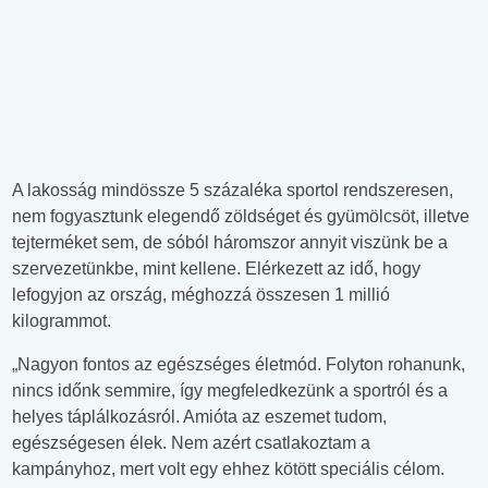
A lakosság mindössze 5 százaléka sportol rendszeresen,
nem fogyasztunk elegendő zöldséget és gyümölcsöt, illetve
tejterméket sem, de sóból háromszor annyit viszünk be a
szervezetünkbe, mint kellene. Elérkezett az idő, hogy
lefogyjon az ország, méghozzá összesen 1 millió
kilogrammot.
„Nagyon fontos az egészséges életmód. Folyton rohanunk,
nincs időnk semmire, így megfeledkezünk a sportról és a
helyes táplálkozásról. Amióta az eszemet tudom,
egészségesen élek. Nem azért csatlakoztam a
kampányhoz, mert volt egy ehhez kötött speciális célom.