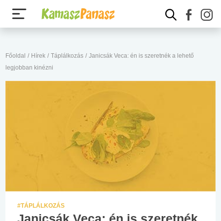
Főoldal
/
Hírek
/
Táplálkozás
/
Janicsák Veca: én is szeretnék a lehető
legjobban kinézni
#TÁPLÁLKOZÁS
Janicsák Veca: én is szeretnék