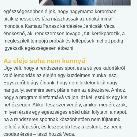
egészségesebben éljek, hogy nagymama koromban
biciklizhessek és fára mászhassak az unokáimmal” –
mondta a KamaszPanasz kérdésére Janicsák Veca
énekesnő, aki rendszeresen lovagol, fut, kerékpározik, a
megfeszített tempójú próbák és fellépések mellett pedig
igyekszik egészségesen étkezni.
Az eleje soha nem könnyű
Úgy véli, hogy a rendszeres sport és a súlyos kalóriákról
való lemondás az elején egy küzdelmes munka lesz.
Egyszerűbb úgy élnünk, hogy nem fektetünk túl nagy
hangsúlyt semmire sem, pláne nem az étkezésre. Ahhoz,
hogy a program életformává váljon, át kell esnünk egy kis
nehézségen. Akkor lesz szenvedély, amikor megérezzük,
milyen érzés egy egészséges ebéd után folytatni a napot,
ha a rendszeres sportnak köszönhetően nem fújtatunk
felfelé a lépcsőn, és feszesebb lesz a testünk. Ez pedig
csodás érzés – teszi hozzá Veca.