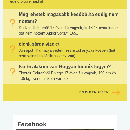
égető problémáidra!
Még lehetek magasabb később,ha eddig nem
nőttem?
Kedves Doktornő! 17 éves fiú vagyok,és 13-14 éves korom
óta nem nőttem.Akkor voltam 165...
élénk sárga vizelet
Jó napot! Pár napja vettem észre zuhanyzás közben (hát
nem valami higiénikus de ez van)...
Körte alakom van-Hogyan tudnék fogyni?
Tisztelt Doktor/nő! Én egy 17 éves fiú vagyok, 190 cm és
105 kg. Körte alakom van, ez...
ÉN IS KÉRDEZEK
Facebook