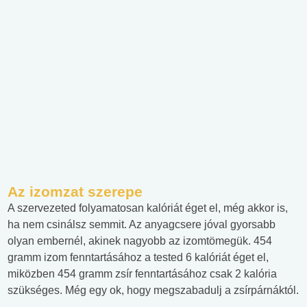
Az izomzat szerepe
A szervezeted folyamatosan kalóriát éget el, még akkor is,
ha nem csinálsz semmit. Az anyagcsere jóval gyorsabb
olyan embernél, akinek nagyobb az izomtömegük. 454
gramm izom fenntartásához a tested 6 kalóriát éget el,
miközben 454 gramm zsír fenntartásához csak 2 kalória
szükséges. Még egy ok, hogy megszabadulj a zsírpárnáktól.