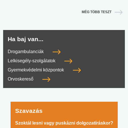
MÉG TÖBB TESZT
Ha baj van...
Drogambulanciák
Lelkisegély-szolgálatok
Gyermekvédelmi központok
Orvoskereső
Szavazás
Szoktál lesni vagy puskázni dolgozatíráskor?