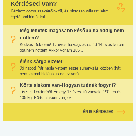
Kérdésed van?
Kérdezz orvos szakértőinktől, és biztosan választ lelsz
égető problémáidra!
Még lehetek magasabb később,ha eddig nem
nőttem?
Kedves Doktornő! 17 éves fiú vagyok,és 13-14 éves korom
óta nem nőttem.Akkor voltam 165...
élénk sárga vizelet
Jó napot! Pár napja vettem észre zuhanyzás közben (hát
nem valami higiénikus de ez van)...
Körte alakom van-Hogyan tudnék fogyni?
Tisztelt Doktor/nő! Én egy 17 éves fiú vagyok, 190 cm és
105 kg. Körte alakom van, ez...
ÉN IS KÉRDEZEK