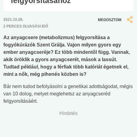
felgyorsításához
2021.10.28.
MEGOSZTOM
2 PERCES OLVASÁSI IDŐ
Az anyagcsere (metabolizmus) felgyorsítása a
fogyókúrázók Szent Grálja. Vajon milyen gyors egy
ember anyagcseréje? Ez több mindentől függ. Vannak,
akik öröklik a gyors anyagcserét, mások a lassút.
Tudtad például, hogy a férfiak több kalóriát égetnek el,
mint a nők, még pihenés közben is?
Bár nem tudod befolyásolni a genetikai adottságodat, mégis
van 10 dolog, melyet megtehetsz az anyagcseréd
felgyorsításáért.
Hirdetés