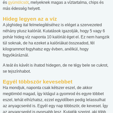
és
gyümölcsöt
, melyeknek magas a víztartalma, chips és
más édesség helyett.
Hideg legyen az a víz
A jéghideg ital felmelegítéséhez is eléget a szervezeted
néhány plusz kalóriát. Kutatások igazolják, hogy 5 vagy 6
pohár hideg víz naponta 10 kalóriát éget el. Ez nem hangzik
túl soknak, de ha ezeket a kalóriákat összeadod, fél
kilogrammot fogyhatsz egy évben, anélkül, hogy
fogyókúráznál.
A teát és kávét is ihatod hidegen, de ne tégy bele se cukrot,
se tejszínhabot.
Egyél többször kevesebbet
Ha mondjuk, naponta csak kétszer eszel, de akkor
megtömöd magad, így kitágul a gyomrod és egyre többet
eszel, tehát elhízhatsz, ezzel egyidőben pedig lelassulhat
az anyagcseréd is. Egyél egy nap többször, de keveset. Így
az anyagcseréd is gyorsabb lesz. Kutatók szerint, aki több