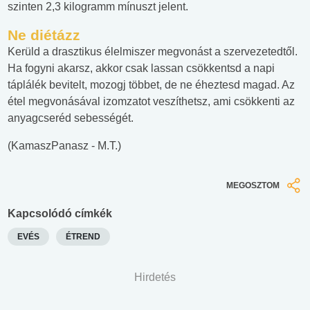
szinten 2,3 kilogramm mínuszt jelent.
Ne diétázz
Kerüld a drasztikus élelmiszer megvonást a szervezetedtől.
Ha fogyni akarsz, akkor csak lassan csökkentsd a napi
táplálék bevitelt, mozogj többet, de ne éheztesd magad. Az
étel megvonásával izomzatot veszíthetsz, ami csökkenti az
anyagcseréd sebességét.
(KamaszPanasz - M.T.)
MEGOSZTOM
Kapcsolódó címkék
EVÉS
ÉTREND
Hirdetés