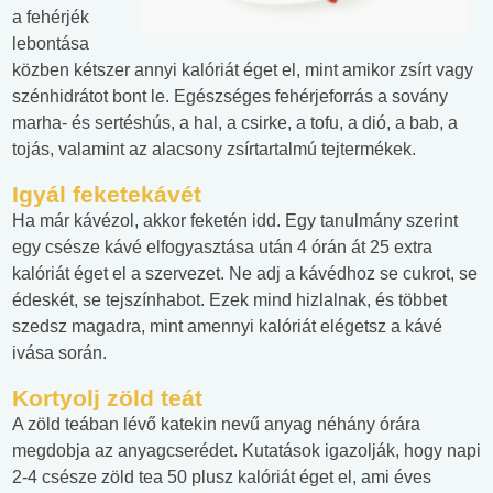
a fehérjék
lebontása
közben kétszer annyi kalóriát éget el, mint amikor zsírt vagy
szénhidrátot bont le. Egészséges fehérjeforrás a sovány
marha- és sertéshús, a hal, a csirke, a tofu, a dió, a bab, a
tojás, valamint az alacsony zsírtartalmú tejtermékek.
Igyál feketekávét
Ha már kávézol, akkor feketén idd. Egy tanulmány szerint
egy csésze kávé elfogyasztása után 4 órán át 25 extra
kalóriát éget el a szervezet. Ne adj a kávédhoz se cukrot, se
édeskét, se tejszínhabot. Ezek mind hizlalnak, és többet
szedsz magadra, mint amennyi kalóriát elégetsz a kávé
ivása során.
Kortyolj zöld teát
A zöld teában lévő katekin nevű anyag néhány órára
megdobja az anyagcserédet. Kutatások igazolják, hogy napi
2-4 csésze zöld tea 50 plusz kalóriát éget el, ami éves