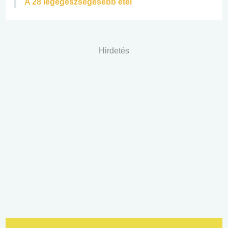
A 28 legegészségesebb étel
Hirdetés