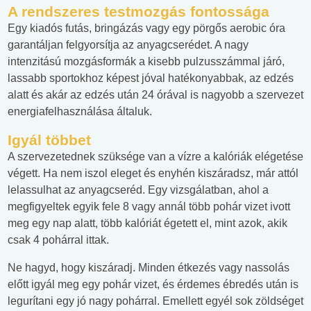
A rendszeres testmozgás fontossága
Egy kiadós futás, bringázás vagy egy pörgős aerobic óra
garantáljan felgyorsítja az anyagcserédet. A nagy
intenzitású mozgásformák a kisebb pulzusszámmal járó,
lassabb sportokhoz képest jóval hatékonyabbak, az edzés
alatt és akár az edzés után 24 órával is nagyobb a szervezet
energiafelhasználása általuk.
Igyál többet
A szervezetednek szüksége van a vízre a kalóriák elégetése
végett. Ha nem iszol eleget és enyhén kiszáradsz, már attól
lelassulhat az anyagcseréd. Egy vizsgálatban, ahol a
megfigyeltek egyik fele 8 vagy annál több pohár vizet ivott
meg egy nap alatt, több kalóriát égetett el, mint azok, akik
csak 4 pohárral ittak.
Ne hagyd, hogy kiszáradj. Minden étkezés vagy nassolás
előtt igyál meg egy pohár vizet, és érdemes ébredés után is
legurítani egy jó nagy pohárral. Emellett egyél sok zöldséget