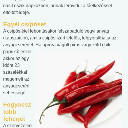
nasit eszik napközben, annak lerövidül a főétkezéssel
eltöltött ideje.
Egyél csípőset
A csípős étel lebontásakor felszabaduló vegyi anyag
(kapszaicin), ami a csípős ízért felelős, felgyorsíthatja az
anyagcserédet. Ha
apróra vágott piros vagy zöld chili
paprikát eszel,
akkor az egy
időre 23
százalékkal
megemeli az
anyagcseréd
sebességét.
Fogyassz
több
fehérjét
A szervezeted