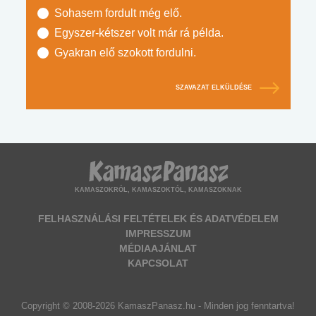
Sohasem fordult még elő.
Egyszer-kétszer volt már rá példa.
Gyakran elő szokott fordulni.
SZAVAZAT ELKÜLDÉSE
KAMASZOKRÓL, KAMASZOKTÓL, KAMASZOKNAK
FELHASZNÁLÁSI FELTÉTELEK ÉS ADATVÉDELEM
IMPRESSZUM
MÉDIAAJÁNLAT
KAPCSOLAT
Copyright © 2008-2026 KamaszPanasz.hu - Minden jog fenntartva!