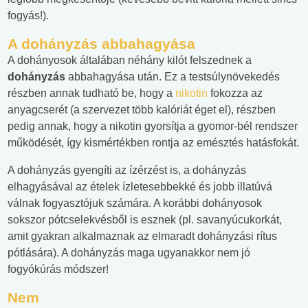
fogyás!).
A dohányzás abbahagyása
A dohányosok általában néhány kilót felszednek a
dohányzás
abbahagyása után. Ez a testsúlynövekedés
részben annak tudható be, hogy a
nikotin
fokozza az
anyagcserét (a szervezet több kalóriát éget el), részben
pedig annak, hogy a nikotin gyorsítja a gyomor-bél rendszer
működését, így kismértékben rontja az emésztés hatásfokát.
A dohányzás gyengíti az ízérzést is, a dohányzás
elhagyásával az ételek ízletesebbekké és jobb illatúvá
válnak fogyasztójuk számára. A korábbi dohányosok
sokszor pótcselekvésből is esznek (pl. savanyúcukorkát,
amit gyakran alkalmaznak az elmaradt dohányzási rítus
pótlására). A dohányzás maga ugyanakkor nem jó
fogyókúrás módszer!
Nem