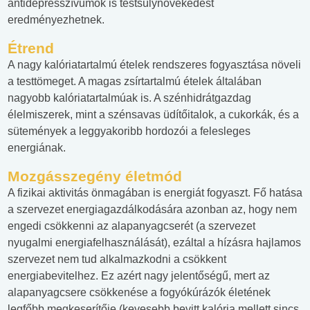
antidepresszívumok is testsúlynövekedést
eredményezhetnek.
Étrend
A nagy kalóriatartalmú ételek rendszeres fogyasztása növeli
a testtömeget. A magas zsírtartalmú ételek általában
nagyobb kalóriatartalmúak is. A szénhidrátgazdag
élelmiszerek, mint a szénsavas üdítőitalok, a cukorkák, és a
sütemények a leggyakoribb hordozói a felesleges
energiának.
Mozgásszegény életmód
A fizikai aktivitás önmagában is energiát fogyaszt. Fő hatása
a szervezet energiagazdálkodására azonban az, hogy nem
engedi csökkenni az alapanyagcserét (a szervezet
nyugalmi energiafelhasználását), ezáltal a hízásra hajlamos
szervezet nem tud alkalmazkodni a csökkent
energiabevitelhez. Ez azért nagy jelentőségű, mert az
alapanyagcsere csökkenése a fogyókúrázók életének
legfőbb megkeserítője (kevesebb bevitt kalória mellett sincs