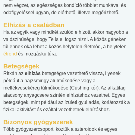
nem végzet, az egészséges kondíció többlet munkával és
odafigyeléssel ugyan, de elérhető, illetve megőrizhető.
Elhízás a családban
Ha az egyik vagy mindkét szülőd elhízott, akkor nagyobb a
valószínűsége, hogy Te is el fogsz hízni. A közös géneken
túl ennek oka lehet a közös helytelen életmód, a helytelen
étrend
és mozgáskultúra.
Betegségek
Ritkán az
elhízás
betegségre vezethető vissza, ilyenek
például a pajzsmirigy alulműködése vagy a
mellékvesekéreg túlműködése (Cushing kór). Az alkatilag
alacsony anyagcsere szintén elhízáshoz vezethet. Egyes
betegségek, mint például az ízületi gyulladás, korlátozzák a
fizikai aktivitást és ezáltal vezethetnek elhízáshoz.
Bizonyos gyógyszerek
Több gyógyszercsoport, köztük a szteroidok és egyes