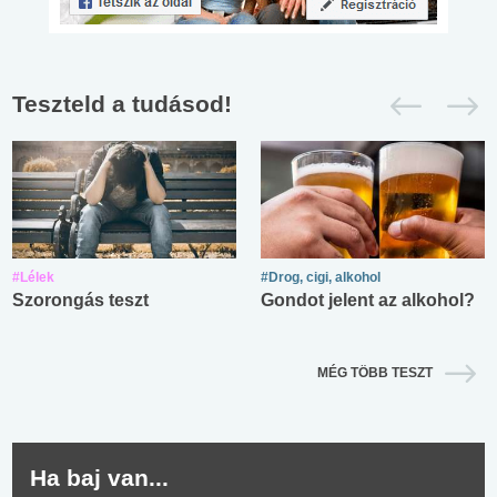
Teszteld a tudásod!
#Lélek
#Drog, cigi, alkohol
Szorongás teszt
Gondot jelent az alkohol?
MÉG TÖBB TESZT
Ha baj van...