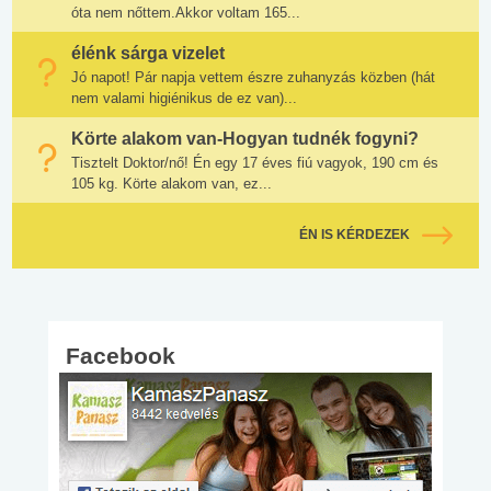
óta nem nőttem.Akkor voltam 165...
élénk sárga vizelet
Jó napot! Pár napja vettem észre zuhanyzás közben (hát
nem valami higiénikus de ez van)...
Körte alakom van-Hogyan tudnék fogyni?
Tisztelt Doktor/nő! Én egy 17 éves fiú vagyok, 190 cm és
105 kg. Körte alakom van, ez...
ÉN IS KÉRDEZEK
Facebook