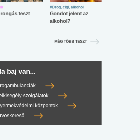
ek
#Drog, cigi, alkohol
#Zöldövezet
rongás teszt
Gondot jelent az
Mekkora az ö
alkohol?
lábnyomod?
MÉG TÖBB TESZT
a baj van...
rogambulanciák
elkisegély-szolgálatok
yermekvédelmi központok
rvoskereső