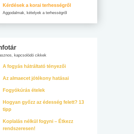
Kérdések a korai terhességről
Aggodalmak, kételyek a terhességről
nfotár
asznos, kapcsolódó cikkek
A fogyás hátráltató tényezői
Az almaecet jótékony hatásai
Fogyókúrás ételek
Hogyan győzz az édesség felett? 13
tipp
Koplalás nélkül fogyni – Étkezz
rendszeresen!