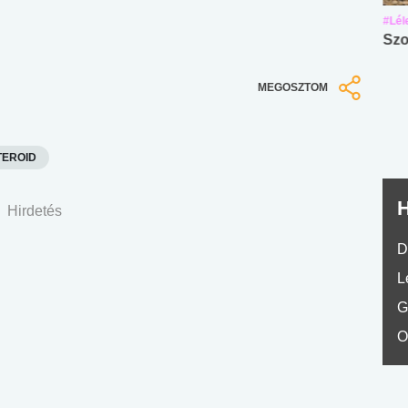
#Suli, munka
#Suli, munka
#Lél
Angol középfokú
Internet-függőség
Szo
nyelvvizsga teszt -
teszt
No.42
MEGOSZTOM
TEROID
H
Hirdetés
D
L
G
O