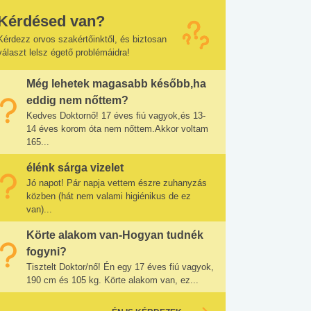
Kérdésed van?
Kérdezz orvos szakértőinktől, és biztosan
választ lelsz égető problémáidra!
Még lehetek magasabb később,ha
eddig nem nőttem?
Kedves Doktornő! 17 éves fiú vagyok,és 13-
14 éves korom óta nem nőttem.Akkor voltam
165...
élénk sárga vizelet
Jó napot! Pár napja vettem észre zuhanyzás
közben (hát nem valami higiénikus de ez
van)...
Körte alakom van-Hogyan tudnék
fogyni?
Tisztelt Doktor/nő! Én egy 17 éves fiú vagyok,
190 cm és 105 kg. Körte alakom van, ez...