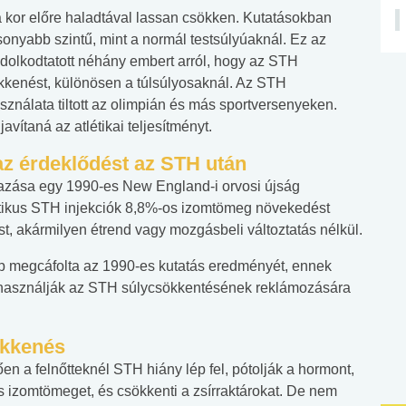
a kor előre haladtával lassan csökken. Kutatásokban
sonyabb szintű, mint a normál testsúlyúaknál. Ez az
olkodtatott néhány embert arról, hogy az STH
kenést, különösen a túlsúlyosaknál. Az STH
asználata tiltott az olimpián és más sportversenyeken.
avítaná az atlétikai teljesítményt.
 az érdeklődést az STH után
azása egy 1990-es New England-i orvosi újság
tetikus STH injekciók 8,8%-os izomtömeg növekedést
, akármilyen étrend vagy mozgásbeli változtatás nélkül.
 megcáfolta az 1990-es kutatás eredményét, ennek
g használják az STH súlycsökkentésének reklámozására
ökkenés
n a felnőtteknél STH hiány lép fel, pótolják a hormont,
 és izomtömeget, és csökkenti a zsírraktárokat. De nem