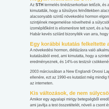
Az
STH
termelés tinédzserkorban tetőzik, és 
kimutatták, hogy a túlsúlyos felnőttekben alac
alacsonyabb szintű növekedési hormon elgond
szintjének megemelése növelhetné a súlycsök
izomépítőként is elismerésre tett szert, és a h
Habár kevés szilárd bizonyíték van arra, hogy j
Egy korábbi kutatás felkeltette
A növekedési hormon, diétázásra való alkalm
kutatásából ered, ami kimutatta, hogy a szin
eredményeznek, és 14%-os testzsír csökkenést
2003 márciusában a New Englandi Orvosi Lap
ellenére, ezt az 1990-es kutatást még mindi
az interneten.
Kis változások, de nem súlycs
Amikor egy agyalapi mirigy betegségből eredőe
ami javítja a test összetételét, növeli a csont