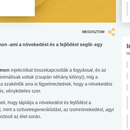
MEGOSZTOM
n -ami a növekedést és a fejlődést segíti- egy
I
H
rmon
injekciókat összekapcsolták a fogyással, és az
nimálisak voltak (csupán néhány kilónyi), míg a
a szakértők arra is figyelmeztetnek, hogy a növekedési
s, vényköteles szer.
li, hogy táplálja a növekedést és fejlődést a
, mint a szövetregenerálódást, az izomnövekedést, agyi
ztosít az élet során.