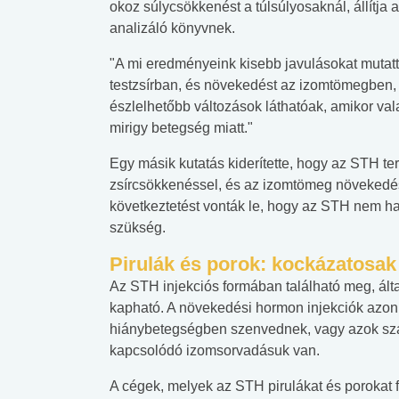
okoz súlycsökkenést a túlsúlyosaknál, állítja
analizáló könyvnek.
"A mi eredményeink kisebb javulásokat mutatta
testzsírban, és növekedést az izomtömegben, 
észlelhetőbb változások láthatóak, amikor va
mirigy betegség miatt."
Egy másik kutatás kiderítette, hogy az STH te
zsírcsökkenéssel, és az izomtömeg növekedésse
következtetést vonták le, hogy az STH nem ha
szükség.
Pirulák és porok: kockázatosak
Az STH injekciós formában található meg, álta
kapható. A növekedési hormon injekciók azon 
hiánybetegségben szenvednek, vagy azok szám
kapcsolódó izomsorvadásuk van.
A cégek, melyek az STH pirulákat és porokat f