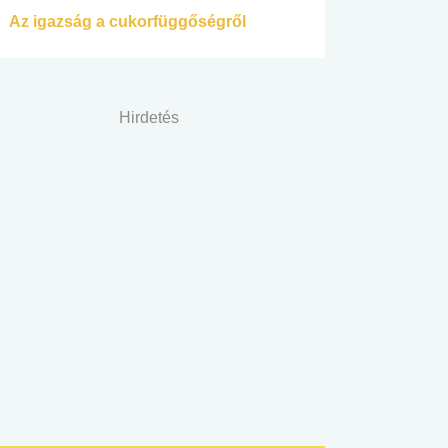
Az igazság a cukorfüggőségről
Hirdetés