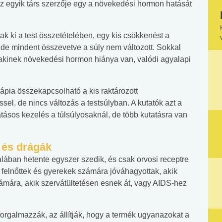
 az egyik társ szerzője egy a növekedési hormon hatását
k ki a test összetételében, egy kis csökkenést a
de mindent összevetve a súly nem változott. Sokkal
lakinek növekedési hormon hiánya van, valódi agyalapi
rápia összekapcsolható a kis raktározott
l, de nincs változás a testsúlyban. A kutatók azt a
tásos kezelés a túlsúlyosaknál, de több kutatásra van
 és drágák
lában hetente egyszer szedik, és csak orvosi receptre
felnőttek és gyerekek számára jóváhagyottak, akik
ára, akik szervátültetésen esnek át, vagy AIDS-hez
orgalmazzák, az állítják, hogy a termék ugyanazokat a