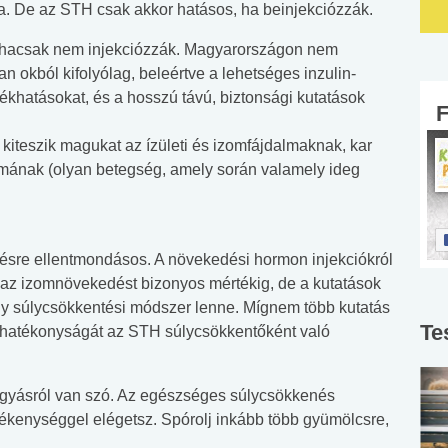
la. De az STH csak akkor hatásos, ha beinjekciózzák.
 hacsak nem injekciózzák. Magyarországon nem
 okból kifolyólag, beleértve a lehetséges inzulin-
ékhatásokat, és a hosszú távú, biztonsági kutatások
kiteszik magukat az ízületi és izomfájdalmaknak, kar
mának (olyan betegség, amely során valamely ideg
tésre ellentmondásos. A növekedési hormon injekciókról
za az izomnövekedést bizonyos mértékig, de a kutatások
ny súlycsökkentési módszer lenne. Mígnem több kutatás
Te
s hatékonyságát az STH súlycsökkentőként való
ogyásról van szó. Az egészséges súlycsökkenés
tevékenységgel elégetsz. Spórolj inkább több gyümölcsre,