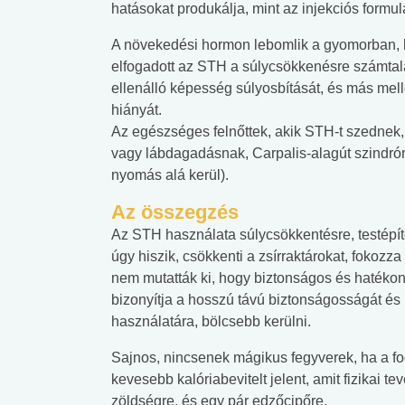
hatásokat produkálja, mint az injekciós formu
A növekedési hormon lebomlik a gyomorban,
elfogadott az STH a súlycsökkenésre számtalan
ellenálló képesség súlyosbítását, és más mell
hiányát.
Az egészséges felnőttek, akik STH-t szednek, 
vagy lábdagadásnak, Carpalis-alagút szindró
nyomás alá kerül).
Az összegzés
Az STH használata súlycsökkentésre, testépí
úgy hiszik, csökkenti a zsírraktárokat, fokoz
nem mutatták ki, hogy biztonságos és hatéko
bizonyítja a hosszú távú biztonságosságát é
használatára, bölcsebb kerülni.
Sajnos, nincsenek mágikus fegyverek, ha a f
kevesebb kalóriabevitelt jelent, amit fizikai 
zöldségre, és egy pár edzőcipőre.