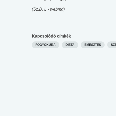
 alkohol
#Zöldövezet
#Betegségek
(Sz.D. L - webmd)
lent az
Mekkora az ökológiai
Elsősegély
lábnyomod?
tudásteszt
Kapcsolódó címkék
FOGYÓKÚRA
DIÉTA
EMÉSZTÉS
SZ