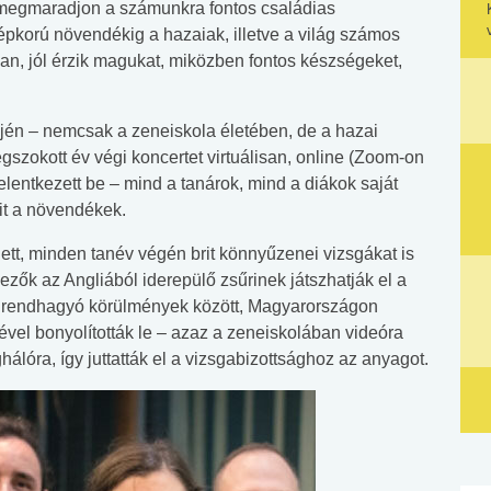
y megmaradjon a számunkra fontos családias
pkorú növendékig a hazaiak, illetve a világ számos
ban, jól érzik magukat, miközben fontos készségeket,
ején – nemcsak a zeneiskola életében, de a hazai
gszokott év végi koncertet virtuálisan, online (Zoom-on
jelentkezett be – mind a tanárok, mind a diákok saját
it a növendékek.
ett, minden tanév végén brit könnyűzenei vizsgákat is
kezők az Angliából iderepülő zsűrinek játszhatják el a
on, rendhagyó körülmények között, Magyarországon
gével bonyolították le – azaz a zeneiskolában videóra
ghálóra, így juttatták el a vizsgabizottsághoz az anyagot.