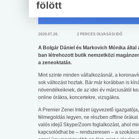
fölött
2020.07.28.
2 PERCES OLVASÁSI IDŐ
A Bolgár Dániel és Markovich Mónika által a
ban létrehozott butik nemzetközi magánzene
a zeneoktatás.
Mint szinte minden vállalkozásnál, a koronaví
sok változást hoztak. Bár már korábban is kíná
növendékeiknek, de az idei év márciusától kezd
online órákra, koncertekre, vizsgákra.
A Premier Zenei Intézet ügyvezető igazgatója,
félmegoldás legyen, ne részben offline órákat
valós idejű Skype/Zoom foglalkozást, ahol min
kapcsolódhat be – rendszeresen – a szokásos 