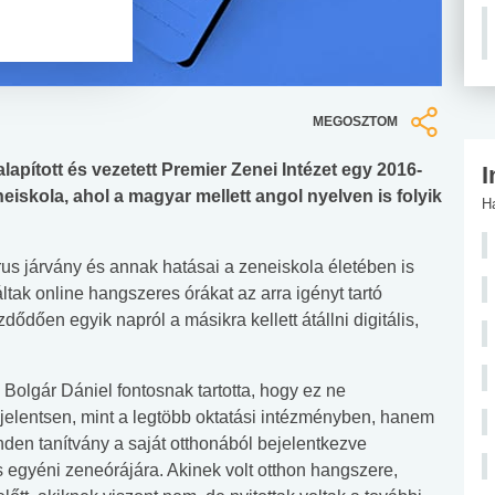
MEGOSZTOM
lapított és vezetett Premier Zenei Intézet egy 2016-
I
iskola, ahol a magyar mellett angol nyelven is folyik
H
rus járvány és annak hatásai a zeneiskola életében is
ltak online hangszeres órákat az arra igényt tartó
ődően egyik napról a másikra kellett átállni digitális,
 Bolgár Dániel fontosnak tartotta, hogy ez ne
 jelentsen, mint a legtöbb oktatási intézményben, hanem
den tanítvány a saját otthonából bejelentkezve
egyéni zeneórájára. Akinek volt otthon hangszere,