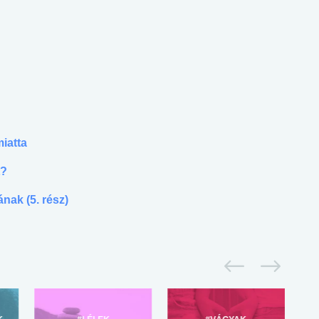
iatta
t?
ának (5. rész)