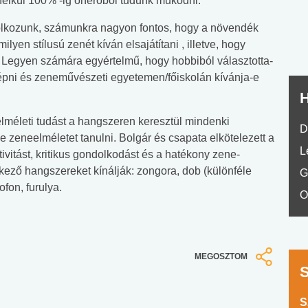
 nélkül 100% -ig önerőből tudunk működni.
No.42
olkozunk, számunkra nagyon fontos, hogy a növendék
yen stílusú zenét kíván elsajátítani , illetve, hogy
. Legyen számára egyértelmű, hogy hobbiból választotta-
lépni és zeneművészeti egyetemen/főiskolán kívánja-e
H
lméleti tudást a hangszeren keresztül mindenki
D
letve zeneelméletet tanulni. Bolgár és csapata elkötelezett a
L
tivitást, kritikus gondolkodást és a hatékony zene-
tkező hangszereket kínálják: zongora, dob (különféle
G
ofon, furulya.
O
MEGOSZTOM
S