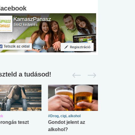
Facebook
szteld a tudásod!
ek
#Drog, cigi, alkohol
#Zöldövezet
rongás teszt
Gondot jelent az
Mekkora az ö
alkohol?
lábnyomod?