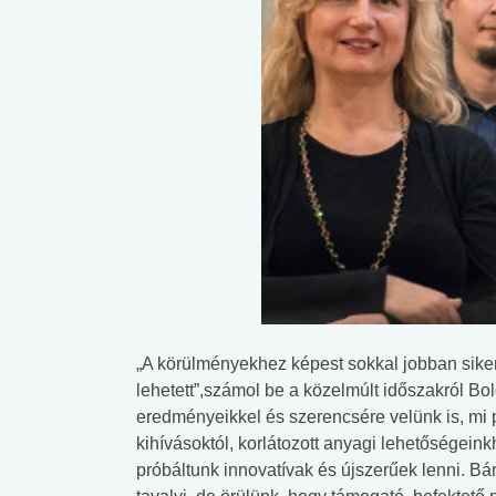
„A körülményekhez képest sokkal jobban sikerü
lehetett”,számol be a közelmúlt időszakról Bo
eredményeikkel és szerencsére velünk is, mi 
 alkohol
#Zöldövezet
#Betegségek
kihívásoktól, korlátozott anyagi lehetőségein
lent az
Mekkora az ökológiai
Elsősegély
próbáltunk innovatívak és újszerűek lenni. Bá
lábnyomod?
tudásteszt