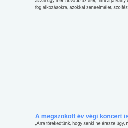
azzal úgy ment tovább az élet, mint a járvány e
foglalkozásokra, azokkal zeneelmélet, szolfézs
A megszokott év végi koncert is 
„Arra törekedtünk, hogy senki ne érezze úgy, m