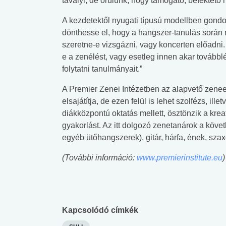
tavalyi, de örülünk, hogy támogató, befektető
A kezdetektől nyugati típusú modellben gond
dönthesse el, hogy a hangszer-tanulás során mil
szeretne-e vizsgázni, vagy koncerten előadni
e a zenélést, vagy esetleg innen akar tovább
folytatni tanulmányait.”
A Premier Zenei Intézetben az alapvető zenee
elsajátítja, de ezen felül is lehet szolfézs, il
diákközpontú oktatás mellett, ösztönzik a krea
gyakorlást. Az itt dolgozó zenetanárok a köve
egyéb ütőhangszerek), gitár, hárfa, ének, szax
(További információ:
www.premierinstitute.eu
)
Kapcsolódó címkék