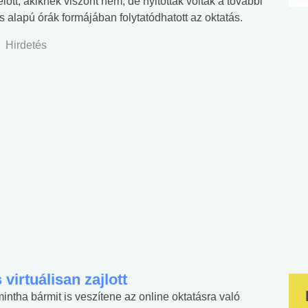
lőtt, akiknek viszont nem, de nyitottak voltak a további
 alapú órák formájában folytatódhatott az oktatás.
Hirdetés
virtuálisan zajlott
intha bármit is veszítene az online oktatásra való