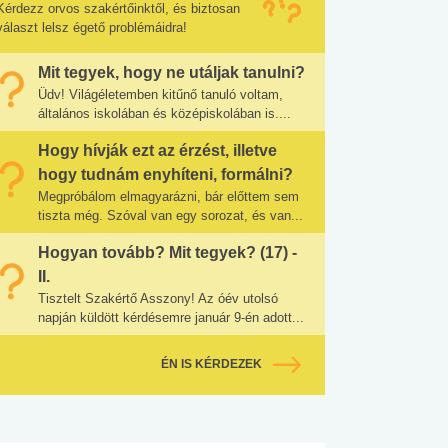
Kérdezz orvos szakértőinktől, és biztosan
választ lelsz égető problémáidra!
Mit tegyek, hogy ne utáljak tanulni?
Üdv! Világéletemben kitűnő tanuló voltam,
általános iskolában és középiskolában is....
Hogy hívják ezt az érzést, illetve
hogy tudnám enyhíteni, formálni?
Megpróbálom elmagyarázni, bár előttem sem
tiszta még. Szóval van egy sorozat, és van...
Hogyan tovább? Mit tegyek? (17) -
II.
Tisztelt Szakértő Asszony! Az óév utolsó
napján küldött kérdésemre január 9-én adott...
ÉN IS KÉRDEZEK