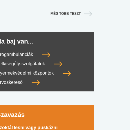
MÉG TÖBB TESZT
a baj van...
rogambulanciák
elkisegély-szolgálatok
yermekvédelmi központok
rvoskereső
Szavazás
zoktál lesni vagy puskázni