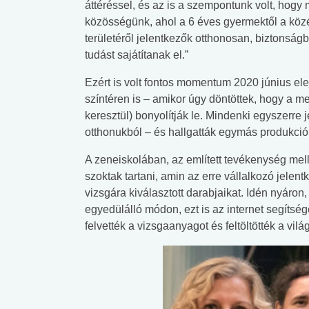
áttéréssel, és az is a szempontunk volt, hog
közösségünk, ahol a 6 éves gyermektől a közé
területéről jelentkezők otthonosan, biztonság
tudást sajátítanak el.”
Ezért is volt fontos momentum 2020 június el
színtéren is – amikor úgy döntöttek, hogy a me
keresztül) bonyolítják le. Mindenki egyszerre 
otthonukból – és hallgatták egymás produkció
A zeneiskolában, az említett tevékenység mell
szoktak tartani, amin az erre vállalkozó jelent
vizsgára kiválasztott darabjaikat. Idén nyár
egyedülálló módon, ezt is az internet segítsé
felvették a vizsgaanyagot és feltöltötték a vilá