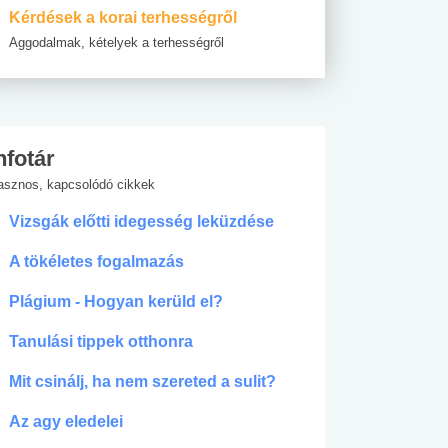
Kérdések a korai terhességről
Aggodalmak, kételyek a terhességről
nfotár
asznos, kapcsolódó cikkek
Vizsgák előtti idegesség leküzdése
A tökéletes fogalmazás
Plágium - Hogyan kerüld el?
Tanulási tippek otthonra
Mit csinálj, ha nem szereted a sulit?
Az agy eledelei