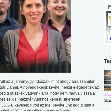
Te
lt ez a járványügyi időszak, mint ahogy arra számítani
lgár Dániel. A növendékeink kivétel nélkül elégedettek az
pedig büszkék vagyunk arra, hogy nem riadva vissza a
#Suli, munka
#Suli, munka
#Lél
khez és kis intézményünkhöz képest, sikeresen
Angol középfokú
Internet-függőség
Szo
r 35%-al kevesebb volt az idei bevételünk eddig mint a
nyelvvizsga teszt -
teszt