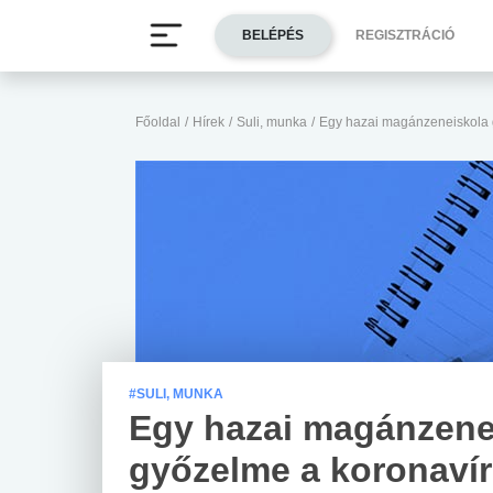
BELÉPÉS
REGISZTRÁCIÓ
Főoldal
/
Hírek
/
Suli, munka
/
Egy hazai magánzeneiskola g
#SULI, MUNKA
Egy hazai magánzene
győzelme a koronaví