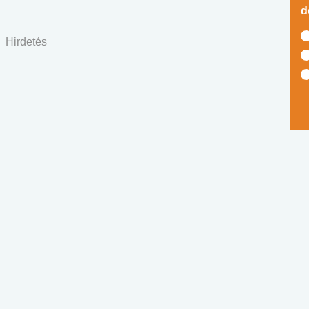
d
Hirdetés