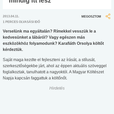
mindig itt lesz
2013.04.11.
MEGOSZTOM
1 PERCES OLVASÁSI IDŐ
Verselünk ma egyáltalán? Rímekkel vesszük le a
kedvesünket a lábáról? Vagy egészen más
eszközökhöz folyamodunk? Karafiáth Orsolya költőt
kérdeztük.
Saját maga kezdte el fejleszteni az írását, a stílusát,
szerkesztőségekbe járt, ahol az éppen aktuális szöveggel
foglalkoztak, tanulhatott a nagyoktól. A Magyar Költészet
Napja kapcsán faggattuk a költőnőt.
Hirdetés