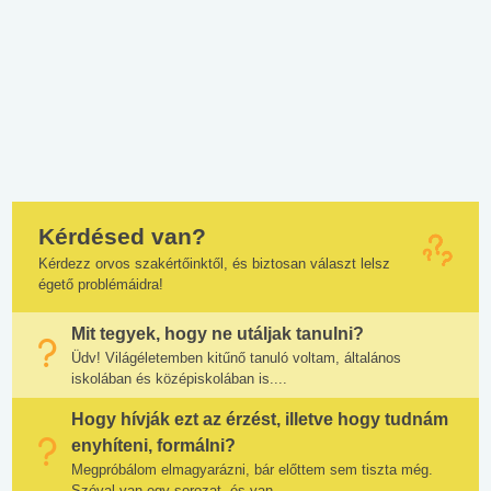
Kérdésed van?
Kérdezz orvos szakértőinktől, és biztosan választ lelsz
égető problémáidra!
Mit tegyek, hogy ne utáljak tanulni?
Üdv! Világéletemben kitűnő tanuló voltam, általános
iskolában és középiskolában is....
Hogy hívják ezt az érzést, illetve hogy tudnám
enyhíteni, formálni?
Megpróbálom elmagyarázni, bár előttem sem tiszta még.
Szóval van egy sorozat, és van...