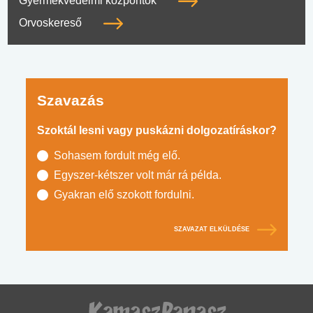
Gyermekvédelmi központok
Orvoskereső
Szavazás
Szoktál lesni vagy puskázni dolgozatíráskor?
Sohasem fordult még elő.
Egyszer-kétszer volt már rá példa.
Gyakran elő szokott fordulni.
SZAVAZAT ELKÜLDÉSE