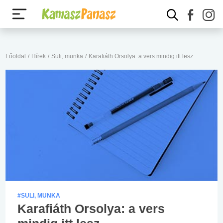
Főoldal
/
Hírek
/
Suli, munka
/
Karafiáth Orsolya: a vers mindig itt lesz
#SULI, MUNKA
Karafiáth Orsolya: a vers