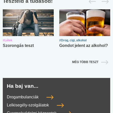
Teszteld a tudásod!
#Lélek
#Drog, cigi, alkohol
Szorongás teszt
Gondot jelent az alkohol?
MÉG TÖBB TESZT
Ha baj van...
Drogambulanciák
Lelkisegély-szolgálatok