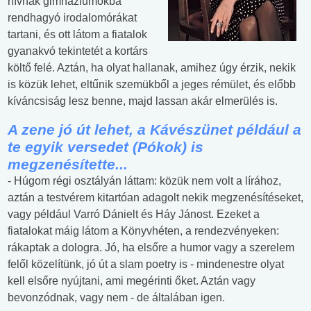
hívnak gimnáziumokba
rendhagyó irodalomórákat
tartani, és ott látom a fiatalok
gyanakvó tekintetét a kortárs
költő felé. Aztán, ha olyat hallanak, amihez úgy érzik, nekik
is közük lehet, eltűnik szemükből a jeges rémület, és előbb
kíváncsiság lesz benne, majd lassan akár elmerülés is.
A zene jó út lehet, a
Kávészünet
például a
te egyik versedet (Pókok) is
megzenésítette...
- Húgom régi osztályán láttam: közük nem volt a lírához,
aztán a testvérem kitartóan adagolt nekik megzenésítéseket,
vagy például Varró Dánielt és Háy Jánost. Ezeket a
fiatalokat máig látom a Könyvhéten, a rendezvényeken:
rákaptak a dologra. Jó, ha elsőre a humor vagy a szerelem
felől közelítünk, jó út a slam poetry is - mindenestre olyat
kell elsőre nyújtani, ami megérinti őket. Aztán vagy
bevonzódnak, vagy nem - de általában igen.