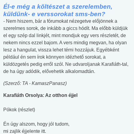
Él-e még a költészet a szerelemben,
küldünk- e verssorokat sms-ben?
- Nem hiszem, bár a fórumokat nézegetve előjönnek a
szerelmes sorok, de inkább a giccs hódít. Ma előbb küldjük
el egy szép dal linkjét, mint mondjuk egy vers részletét, de
nekem nincs ezzel bajom. A vers mindig megvan, ha olyan
lesz a hangulat, vissza lehet térni hozzájuk. Egyébként
például én sem írok könnyen idézhető sorokat, a
küldözgetés pedig erről szól. Ne udvaroljanak Karafiáth-tal,
de ha úgy adódik, elővehetik alkalomadtán.
(Szerző: TA - KamaszPanasz)
Karafiáth Orsolya: Az otthon éjjel
Pókok (részlet)
Én úgy alszom, hogy jól tudom,
mi zajlik éjjelente itt.