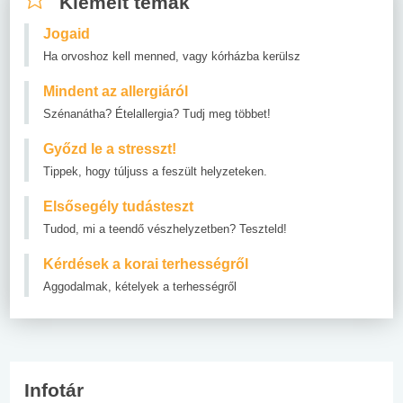
Kiemelt témák
Jogaid
Ha orvoshoz kell menned, vagy kórházba kerülsz
Mindent az allergiáról
Szénanátha? Ételallergia? Tudj meg többet!
Győzd le a stresszt!
Tippek, hogy túljuss a feszült helyzeteken.
Elsősegély tudásteszt
Tudod, mi a teendő vészhelyzetben? Teszteld!
Kérdések a korai terhességről
Aggodalmak, kételyek a terhességről
Infotár