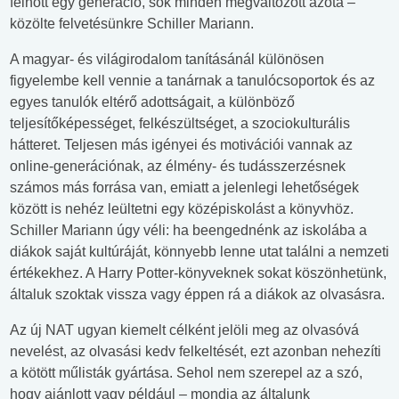
felnőtt egy generáció, sok minden megváltozott azóta –
közölte felvetésünkre Schiller Mariann.
A magyar- és világirodalom tanításánál különösen
figyelembe kell vennie a tanárnak a tanulócsoportok és az
egyes tanulók eltérő adottságait, a különböző
teljesítőképességet, felkészültséget, a szociokulturális
hátteret. Teljesen más igényei és motivációi vannak az
online-generációnak, az élmény- és tudásszerzésnek
számos más forrása van, emiatt a jelenlegi lehetőségek
között is nehéz leültetni egy középiskolást a könyvhöz.
Schiller Mariann úgy véli: ha beengednénk az iskolába a
diákok saját kultúráját, könnyebb lenne utat találni a nemzeti
értékekhez. A Harry Potter-könyveknek sokat köszönhetünk,
általuk szoktak vissza vagy éppen rá a diákok az olvasásra.
Az új NAT ugyan kiemelt célként jelöli meg az olvasóvá
nevelést, az olvasási kedv felkeltését, ezt azonban nehezíti
a kötött műlisták gyártása. Sehol nem szerepel az a szó,
hogy ajánlott vagy például – mondja az általunk