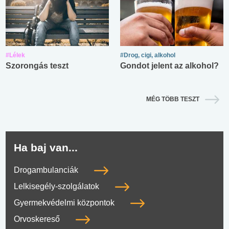
#Lélek
#Drog, cigi, alkohol
Szorongás teszt
Gondot jelent az alkohol?
MÉG TÖBB TESZT
Ha baj van...
Drogambulanciák
Lelkisegély-szolgálatok
Gyermekvédelmi központok
Orvoskereső