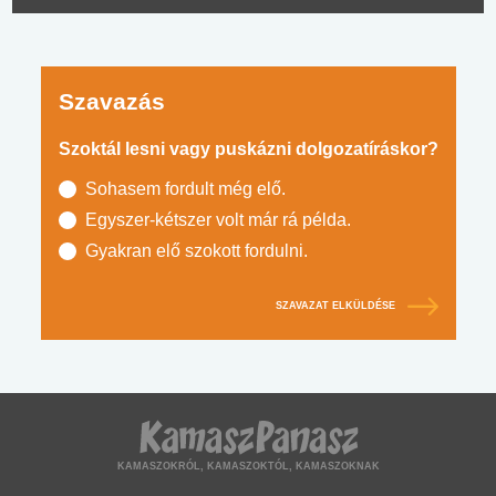
Szavazás
Szoktál lesni vagy puskázni dolgozatíráskor?
Sohasem fordult még elő.
Egyszer-kétszer volt már rá példa.
Gyakran elő szokott fordulni.
SZAVAZAT ELKÜLDÉSE
KAMASZOKRÓL, KAMASZOKTÓL, KAMASZOKNAK