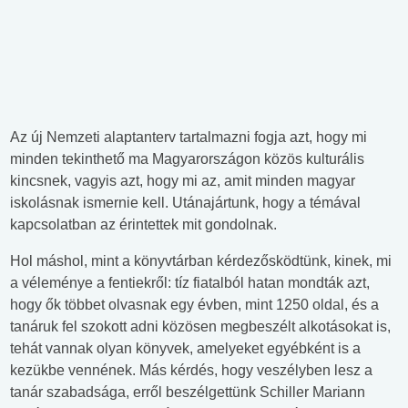
Az új Nemzeti alaptanterv tartalmazni fogja azt, hogy mi
minden tekinthető ma Magyarországon közös kulturális
kincsnek, vagyis azt, hogy mi az, amit minden magyar
iskolásnak ismernie kell. Utánajártunk, hogy a témával
kapcsolatban az érintettek mit gondolnak.
Hol máshol, mint a könyvtárban kérdezősködtünk, kinek, mi
a véleménye a fentiekről: tíz fiatalból hatan mondták azt,
hogy ők többet olvasnak egy évben, mint 1250 oldal, és a
tanáruk fel szokott adni közösen megbeszélt alkotásokat is,
tehát vannak olyan könyvek, amelyeket egyébként is a
kezükbe vennének. Más kérdés, hogy veszélyben lesz a
tanár szabadsága, erről beszélgettünk Schiller Mariann