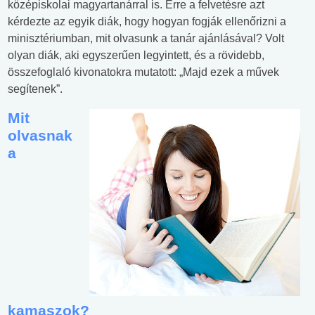
középiskolai magyartanárral is. Erre a felvetésre azt
kérdezte az egyik diák, hogy hogyan fogják ellenőrizni a
minisztériumban, mit olvasunk a tanár ajánlásával? Volt
olyan diák, aki egyszerűen legyintett, és a rövidebb,
összefoglaló kivonatokra mutatott: „Majd ezek a művek
segítenek”.
Mit
olvasnak
a
kamaszok?