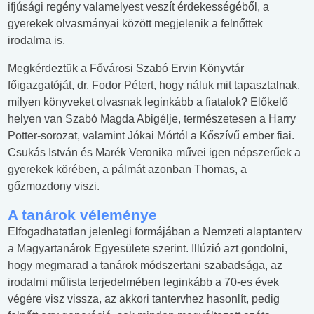
ifjúsági regény valamelyest veszít érdekességéből, a
gyerekek olvasmányai között megjelenik a felnőttek
irodalma is.
Megkérdeztük a Fővárosi Szabó Ervin Könyvtár
főigazgatóját, dr. Fodor Pétert, hogy náluk mit tapasztalnak,
milyen könyveket olvasnak leginkább a fiatalok? Előkelő
helyen van Szabó Magda Abigélje, természetesen a Harry
Potter-sorozat, valamint Jókai Mórtól a Kőszívű ember fiai.
Csukás István és Marék Veronika művei igen népszerűek a
gyerekek körében, a pálmát azonban Thomas, a
gőzmozdony viszi.
A tanárok véleménye
Elfogadhatatlan jelenlegi formájában a Nemzeti alaptanterv
a Magyartanárok Egyesülete szerint. Illúzió azt gondolni,
hogy megmarad a tanárok módszertani szabadsága, az
irodalmi műlista terjedelmében leginkább a 70-es évek
végére visz vissza, az akkori tantervhez hasonlít, pedig