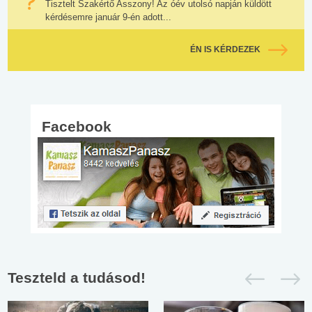
Tisztelt Szakértő Asszony! Az óév utolsó napján küldött
kérdésemre január 9-én adott...
ÉN IS KÉRDEZEK
Facebook
Teszteld a tudásod!