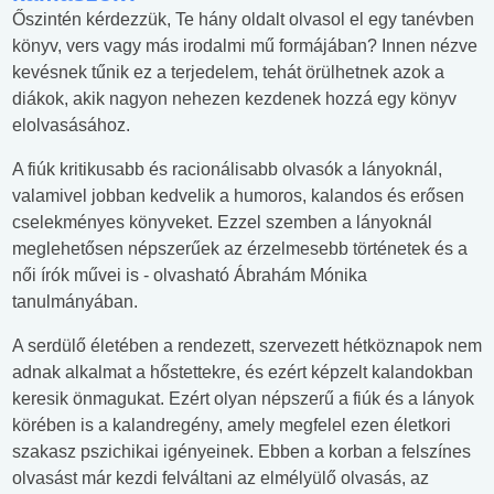
Őszintén kérdezzük, Te hány oldalt olvasol el egy tanévben
könyv, vers vagy más irodalmi mű formájában? Innen nézve
kevésnek tűnik ez a terjedelem, tehát örülhetnek azok a
diákok, akik nagyon nehezen kezdenek hozzá egy könyv
elolvasásához.
A fiúk kritikusabb és racionálisabb olvasók a lányoknál,
valamivel jobban kedvelik a humoros, kalandos és erősen
cselekményes könyveket. Ezzel szemben a lányoknál
meglehetősen népszerűek az érzelmesebb történetek és a
női írók művei is - olvasható Ábrahám Mónika
tanulmányában.
A serdülő életében a rendezett, szervezett hétköznapok nem
adnak alkalmat a hőstettekre, és ezért képzelt kalandokban
keresik önmagukat. Ezért olyan népszerű a fiúk és a lányok
körében is a kalandregény, amely megfelel ezen életkori
szakasz pszichikai igényeinek. Ebben a korban a felszínes
olvasást már kezdi felváltani az elmélyülő olvasás, az