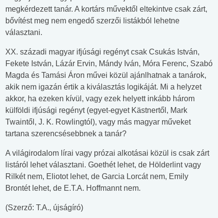
megkérdezett tanár. A kortárs művektől eltekintve csak zárt,
bővítést meg nem engedő szerzői listákból lehetne
választani.
XX. századi magyar ifjúsági regényt csak Csukás István,
Fekete István, Lázár Ervin, Mándy Iván, Móra Ferenc, Szabó
Magda és Tamási Áron művei közül ajánlhatnak a tanárok,
akik nem igazán értik a kiválasztás logikáját. Mi a helyzet
akkor, ha ezeken kívül, vagy ezek helyett inkább három
külföldi ifjúsági regényt (egyet-egyet Kästnertől, Mark
Twaintől, J. K. Rowlingtól), vagy más magyar műveket
tartana szerencsésebbnek a tanár?
A világirodalom lírai vagy prózai alkotásai közül is csak zárt
listáról lehet választani. Goethét lehet, de Hölderlint vagy
Rilkét nem, Eliotot lehet, de Garcia Lorcát nem, Emily
Brontét lehet, de E.T.A. Hoffmannt nem.
(Szerző: T.A., újságíró)