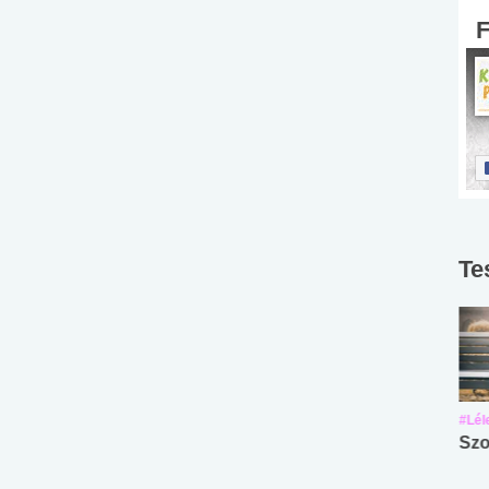
Te
#Suli, munka
#Suli, munka
#Lél
Angol középfokú
Internet-függőség
Szo
nyelvvizsga teszt -
teszt