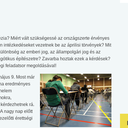
rézia? Miért vált szükségessé az országszerte érvényes
n intézkedéseket vezetnek be az áprilisi törvények? Mit
ülönbség az emberi jog, az állampolgári jog és az
a gótikus építészetre? Zavarba hoztak ezek a kérdések?
égi feladatsor megoldásával!
 május 9. Most már
, ha eredményes
énelem
mokra,
kérdezhetnek rá.
A nagy nap előtt
zelőtti érettségi