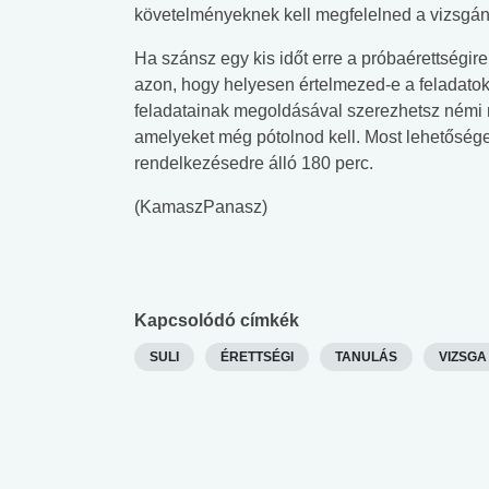
követelményeknek kell megfelelned a vizsgán
Ha szánsz egy kis időt erre a próbaérettségir
azon, hogy helyesen értelmezed-e a feladatok
feladatainak megoldásával szerezhetsz némi ru
amelyeket még pótolnod kell. Most lehetőséged 
rendelkezésedre álló 180 perc.
(KamaszPanasz)
Kapcsolódó címkék
SULI
ÉRETTSÉGI
TANULÁS
VIZSGA