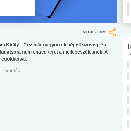
MEGOSZTOM
ás Király…” ez már nagyon elcsépelt szöveg, és
I
feladatsora nem enged teret a mellébeszélésnek. A
H
megoldással.
Hirdetés