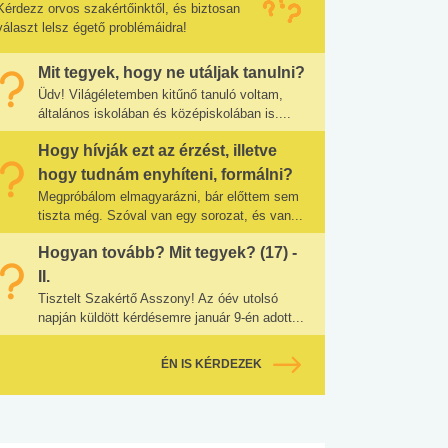
Kérdezz orvos szakértőinktől, és biztosan
választ lelsz égető problémáidra!
Mit tegyek, hogy ne utáljak tanulni?
Üdv! Világéletemben kitűnő tanuló voltam,
általános iskolában és középiskolában is....
Hogy hívják ezt az érzést, illetve
hogy tudnám enyhíteni, formálni?
Megpróbálom elmagyarázni, bár előttem sem
tiszta még. Szóval van egy sorozat, és van...
Hogyan tovább? Mit tegyek? (17) -
II.
Tisztelt Szakértő Asszony! Az óév utolsó
napján küldött kérdésemre január 9-én adott...
ÉN IS KÉRDEZEK