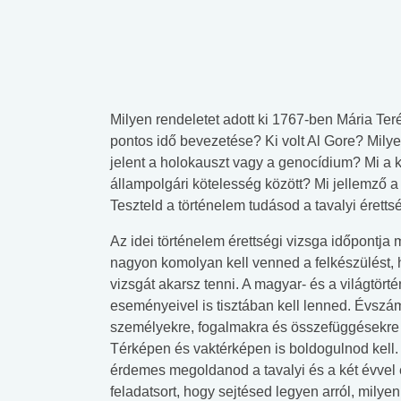
Milyen rendeletet adott ki 1767-ben Mária Te
pontos idő bevezetése? Ki volt Al Gore? Milye
jelent a holokauszt vagy a genocídium? Mi a k
állampolgári kötelesség között? Mi jellemző 
Teszteld a történelem tudásod a tavalyi éretts
Az idei történelem érettségi vizsga időpontja
nagyon komolyan kell venned a felkészülést
vizsgát akarsz tenni. A magyar- és a világtört
eseményeivel is tisztában kell lenned. Évszá
személyekre, fogalmakra és összefüggésekre 
Térképen és vaktérképen is boldogulnod kell. 
érdemes megoldanod a tavalyi és a két évvel e
feladatsort, hogy sejtésed legyen arról, milyen