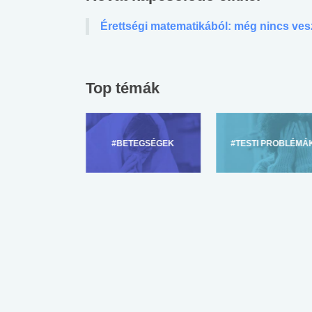
Érettségi matematikából: még nincs ve
Top témák
ZÜLŐKNEK
#BETEGSÉGEK
#TESTI PROBLÉMÁ