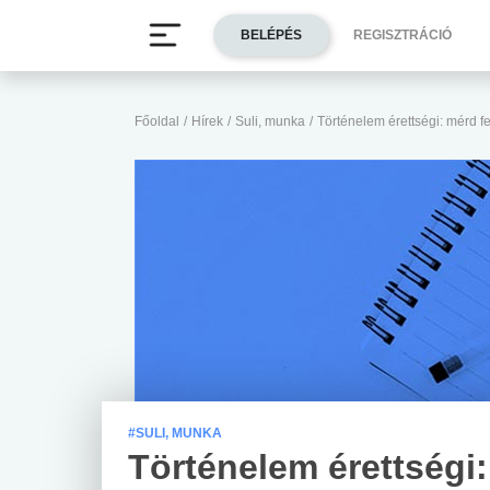
BELÉPÉS
REGISZTRÁCIÓ
Főoldal
/
Hírek
/
Suli, munka
/
Történelem érettségi: mérd fe
#SULI, MUNKA
Történelem érettségi