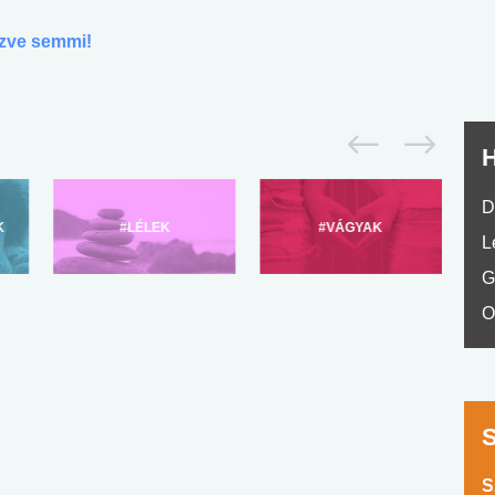
No.42
szve semmi!
H
D
K
#LÉLEK
#VÁGYAK
L
G
O
S