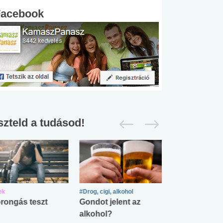
Facebook
szteld a tudásod!
ek
#Drog, cigi, alkohol
#Zöldövezet
rongás teszt
Gondot jelent az
Mekkora az ö
alkohol?
lábnyomod?