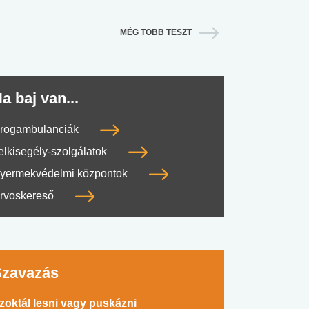
MÉG TÖBB TESZT
a baj van...
rogambulanciák
#SULI, MUNKA
#DROG, CIGI, ALKOHOL
#TÁPLÁLK
elkisegély-szolgálatok
yermekvédelmi központok
rvoskereső
Szavazás
zoktál lesni vagy puskázni