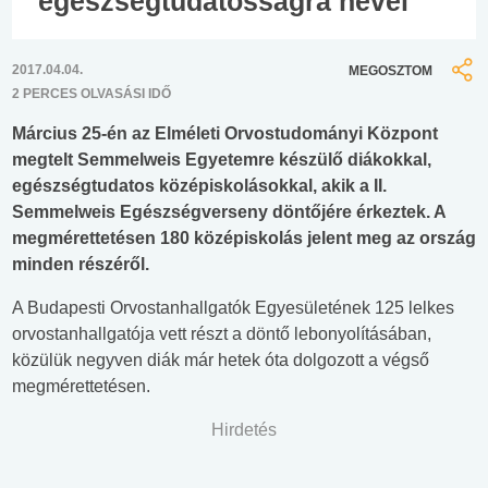
egészségtudatosságra nevel
2017.04.04.
MEGOSZTOM
2 PERCES OLVASÁSI IDŐ
Március 25-én az Elméleti Orvostudományi Központ
megtelt Semmelweis Egyetemre készülő diákokkal,
egészségtudatos középiskolásokkal, akik a II.
Semmelweis Egészségverseny döntőjére érkeztek. A
megmérettetésen 180 középiskolás jelent meg az ország
minden részéről.
A Budapesti Orvostanhallgatók Egyesületének 125 lelkes
orvostanhallgatója vett részt a döntő lebonyolításában,
közülük negyven diák már hetek óta dolgozott a végső
megmérettetésen.
Hirdetés