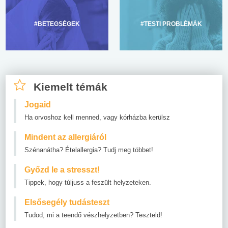
#BETEGSÉGEK
#TESTI PROBLÉMÁK
Kiemelt témák
Jogaid
Ha orvoshoz kell menned, vagy kórházba kerülsz
Mindent az allergiáról
Szénanátha? Ételallergia? Tudj meg többet!
Győzd le a stresszt!
Tippek, hogy túljuss a feszült helyzeteken.
Elsősegély tudásteszt
Tudod, mi a teendő vészhelyzetben? Teszteld!