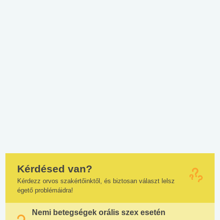
Kérdésed van?
Kérdezz orvos szakértőinktől, és biztosan választ lelsz
égető problémáidra!
Nemi betegségek orális szex esetén