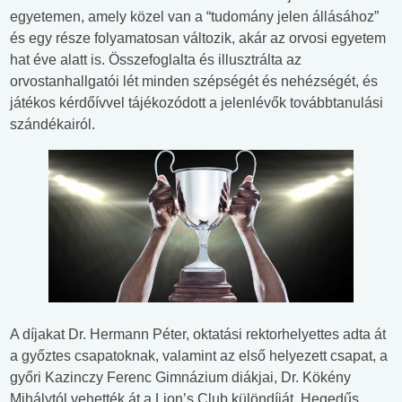
egyetemen, amely közel van a “tudomány jelen állásához”
és egy része folyamatosan változik, akár az orvosi egyetem
hat éve alatt is. Összefoglalta és illusztrálta az
orvostanhallgatói lét minden szépségét és nehézségét, és
játékos kérdőívvel tájékozódott a jelenlévők továbbtanulási
szándékairól.
A díjakat Dr. Hermann Péter, oktatási rektorhelyettes adta át
a győztes csapatoknak, valamint az első helyezett csapat, a
győri Kazinczy Ferenc Gimnázium diákjai, Dr. Kökény
Mihálytól vehették át a Lion’s Club különdíját. Hegedűs