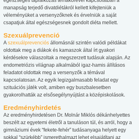
egészséges táplálkozás témakörével kapcsolatban a
manapság terjedő divatdiétákról kellett kifejteniük a
véleményüket a versenyzőknek és érvelniük a saját
csapatjuk által egészségesnek gondolt diéta mellett.
Szexuálprevenció
A
szexuálprevenciós
állomásnál szintén valódi példákat
oldottak meg a diákok és kamaszok által írt gyakori
kérdésekre válaszoltak a megszerzett tudásuk alapján. Az
endometriózis világnap alkalmából igaz-hamis állításos
feladatot oldottak meg a versenyzők a témával
kapcsolatosan. Az egyik legizgalmasabb feladat egy
szituációs játék volt, amiben egy buszbalesetben
gyakorolhatták az elsősegélynyújtást a középiskolások.
Eredményhirdetés
Az eredményhirdetésen Dr. Molnár Miklós dékánhelyettes
beszélt az egyetemi életről a tanuláson túl, és arról, hogy a
gimnáziumi évek “fekete-fehér” tudásanyaga helyett egy
sokkal “szürkébb” ismerethalmazt lehet elsajátítani az