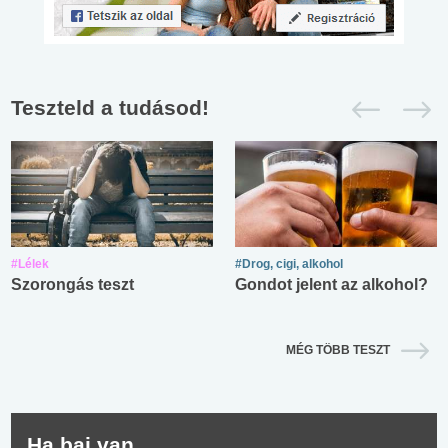
Teszteld a tudásod!
#Lélek
#Drog, cigi, alkohol
Szorongás teszt
Gondot jelent az alkohol?
MÉG TÖBB TESZT
Ha baj van...