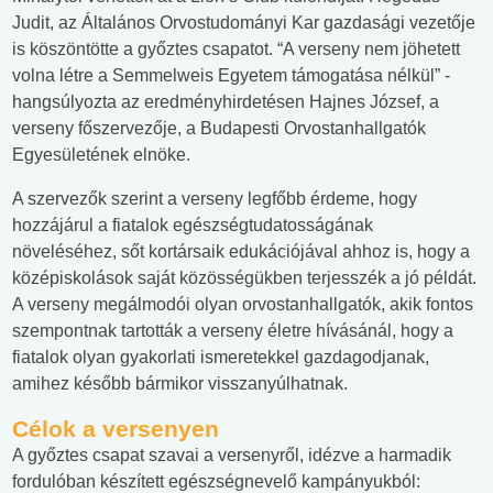
Judit, az Általános Orvostudományi Kar gazdasági vezetője
is köszöntötte a győztes csapatot. “A verseny nem jöhetett
volna létre a Semmelweis Egyetem támogatása nélkül” -
hangsúlyozta az eredményhirdetésen Hajnes József, a
verseny főszervezője, a Budapesti Orvostanhallgatók
Egyesületének elnöke.
A szervezők szerint a verseny legfőbb érdeme, hogy
hozzájárul a fiatalok egészségtudatosságának
növeléséhez, sőt kortársaik edukációjával ahhoz is, hogy a
középiskolások saját közösségükben terjesszék a jó példát.
A verseny megálmodói olyan orvostanhallgatók, akik fontos
szempontnak tartották a verseny életre hívásánál, hogy a
fiatalok olyan gyakorlati ismeretekkel gazdagodjanak,
amihez később bármikor visszanyúlhatnak.
Célok a versenyen
A győztes csapat szavai a versenyről, idézve a harmadik
fordulóban készített egészségnevelő kampányukból: