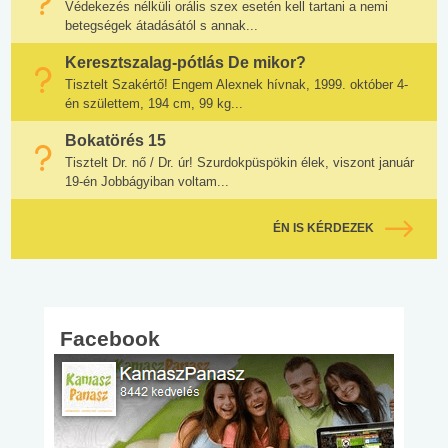
Védekezés nélküli orális szex esetén kell tartani a nemi
betegségek átadásától s annak...
Keresztszalag-pótlás De mikor?
Tisztelt Szakértő! Engem Alexnek hívnak, 1999. október 4-
én születtem, 194 cm, 99 kg...
Bokatörés 15
Tisztelt Dr. nő / Dr. úr! Szurdokpüspökin élek, viszont január
19-én Jobbágyiban voltam...
ÉN IS KÉRDEZEK
Facebook