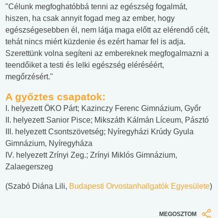
"Célunk megfoghatóbbá tenni az egészség fogalmát,
hiszen, ha csak annyit fogad meg az ember, hogy
egészségesebben él, nem látja maga előtt az elérendő célt,
tehát nincs miért küzdenie és ezért hamar fel is adja.
Szerettünk volna segíteni az embereknek megfogalmazni a
teendőiket a testi és lelki egészség eléréséért,
megőrzésért."
A győztes csapatok:
I. helyezett ÖKO Párt; Kazinczy Ferenc Gimnázium, Győr
II. helyezett Sanior Pisce; Mikszáth Kálmán Líceum, Pásztó
III. helyezett Csontszövetség; Nyíregyházi Krúdy Gyula
Gimnázium, Nyíregyháza
IV. helyezett Zrínyi Zeg.; Zrínyi Miklós Gimnázium,
Zalaegerszeg
(Szabó Diána Lili,
Budapesti Orvostanhallgatók Egyesület
e
)
MEGOSZTOM