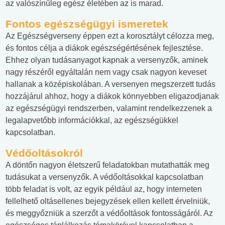
az valószínűleg egész életében az is marad.
Fontos egészségügyi ismeretek
Az Egészségverseny éppen ezt a korosztályt célozza meg,
és fontos célja a diákok egészségértésének fejlesztése.
Ehhez olyan tudásanyagot kapnak a versenyzők, aminek
nagy részéről egyáltalán nem vagy csak nagyon keveset
hallanak a középiskolában. A versenyen megszerzett tudás
hozzájárul ahhoz, hogy a diákok könnyebben eligazodjanak
az egészségügyi rendszerben, valamint rendelkezzenek a
legalapvetőbb információkkal, az egészségükkel
kapcsolatban.
Védőoltásokról
A döntőn nagyon életszerű feladatokban mutathatták meg
tudásukat a versenyzők. A védőoltásokkal kapcsolatban
több feladat is volt, az egyik például az, hogy interneten
fellelhető oltásellenes bejegyzések ellen kellett érvelniük,
és meggyőzniük a szerzőt a védőoltások fontosságáról. Az