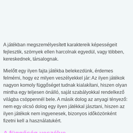
A játékban megszemélyesített karaktereik képességeit
fejlesztik, szörnyek ellen harcolnak egyedül, vagy többen,
kereskednek, társalognak.
Mielőtt egy ilyen fajta játékba belekezdünk, érdemes
felmérni, hogy ez milyen veszélyekkel jár: Az ilyen játékok
nagyon komoly függőséget tudnak kialakítani, hiszen olyan
mintha egy teljesen önálló, saját szabályokkal rendelkező
világba csöppennél bele. A másik dolog az anyagi tényező:
nem egy olcsó dolog egy ilyen játékkal jásztani, hiszen az
ilyen játékok nem ingyenesek, bizonyos időközönként
fizetni kell a használatukért.
A függőség veszélye