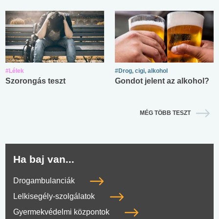
#Lélek
#Drog, cigi, alkohol
Szorongás teszt
Gondot jelent az alkohol?
MÉG TÖBB TESZT
Ha baj van...
Drogambulanciák
Lelkisegély-szolgálatok
Gyermekvédelmi központok