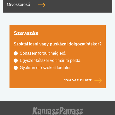
Orvoskereső
Szavazás
Szoktál lesni vagy puskázni dolgozatíráskor?
Sohasem fordult még elő.
Egyszer-kétszer volt már rá példa.
Gyakran elő szokott fordulni.
SZAVAZAT ELKÜLDÉSE