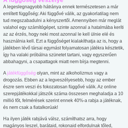
A legeslegnagyobb hátránya ennek természetesen a már
említett függőség: Aki függővé válik, az gyakorlatilag nem
tud megszabadulni a kényszertől. Amennyiben már meglát
valahol egy számítógépet, szinte azonnal a hatalmába keríti
az az érzés, hogy neki most azonnal le kell ülnie elé és
használnia kell. Ezt a függőséget kialakíthatja az is, hogy a
játékben lévő társai egymást folyamatosan játékra késztetik,
így ha valaki próbálna szünetet tartani, vagy egyszerűen
abbahagyni, a csapattagok miatt nem bírja megtenni.
A
játékfüggőség
olyan, mint az alkoholizmus vagy a
drogozás. Ebben az a legveszélyesebb, hogy az ember
észre sem veszi és fokozatosan függővé válik. Az online
szerepjátékokkal játszók száma összesen meghaladja a 10
millió főt, felmérések szerint ennek 40%-a rabja a játéknak,
és nem csak a fiatalkorúak!
Ha ilyen játék rabjává válsz, számíthatsz arra, hogy
magányos leszel, barátaid, rokonaid elfordulnak tőled,