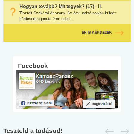
Hogyan tovább? Mit tegyek? (17) - II.
Tisztelt Szakértő Asszony! Az óév utolsó napján küldött
kérdésemre január 9-én adott...
ÉN IS KÉRDEZEK
Facebook
Teszteld a tudásod!