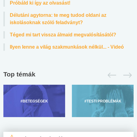
Próbáld ki így az olvasást!
Délutáni agytorna: te meg tudod oldani az
iskolásoknak szóló feladványt?
Téged mi tart vissza álmaid megvalósításától?
Ilyen lenne a világ szakmunkások nélkül... - Videó
Top témák
#BETEGSÉGEK
#TESTI PROBLÉMÁK