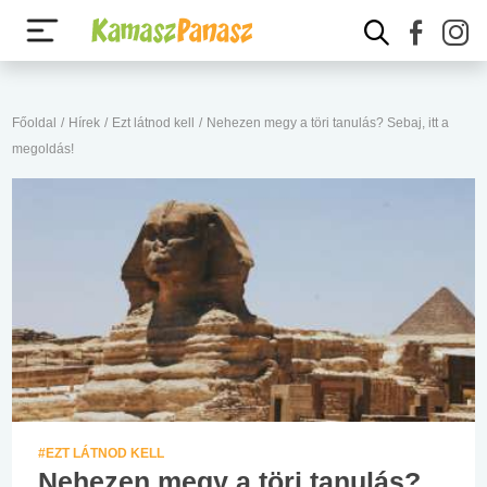
Főoldal
/
Hírek
/
Ezt látnod kell
/
Nehezen megy a töri tanulás? Sebaj, itt a
megoldás!
#EZT LÁTNOD KELL
Nehezen megy a töri tanulás?