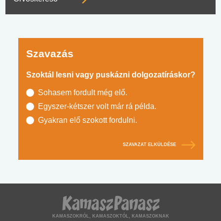
Szavazás
Szoktál lesni vagy puskázni dolgozatíráskor?
Sohasem fordult még elő.
Egyszer-kétszer volt már rá példa.
Gyakran elő szokott fordulni.
SZAVAZAT ELKÜLDÉSE
KAMASZOKRÓL, KAMASZOKTÓL, KAMASZOKNAK