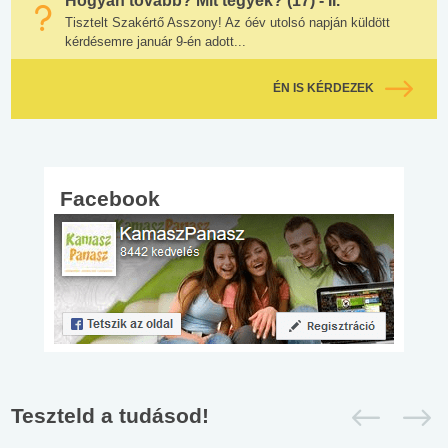
Hogyan tovább? Mit tegyek? (17) - II.
Tisztelt Szakértő Asszony! Az óév utolsó napján küldött
kérdésemre január 9-én adott...
ÉN IS KÉRDEZEK
Facebook
Teszteld a tudásod!