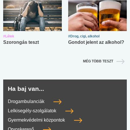
#Lélek
#Drog, cigi, alkohol
Szorongás teszt
Gondot jelent az alkohol?
MÉG TÖBB TESZT
Ha baj van...
Drogambulanciák
Lelkisegély-szolgálatok
Gyermekvédelmi központok
Orvoskereső