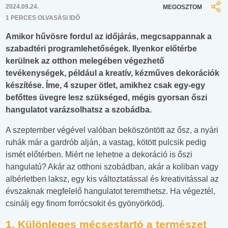
2024.09.24.
MEGOSZTOM
1 PERCES OLVASÁSI IDŐ
Amikor hűvösre fordul az időjárás, megcsappannak a
szabadtéri programlehetőségek. Ilyenkor előtérbe
kerülnek az otthon melegében végezhető
tevékenységek, például a kreatív, kézműves dekorációk
készítése. Íme, 4 szuper ötlet, amikhez csak egy-egy
befőttes üvegre lesz szükséged, mégis gyorsan őszi
hangulatot varázsolhatsz a szobádba.
A szeptember végével valóban beköszöntött az ősz, a nyári
ruhák már a gardrób alján, a vastag, kötött pulcsik pedig
ismét előtérben. Miért ne lehetne a dekoráció is őszi
hangulatú? Akár az otthoni szobádban, akár a koliban vagy
albérletben laksz, egy kis változtatással és kreativitással az
évszaknak megfelelő hangulatot teremthetsz. Ha végeztél,
csinálj egy finom forrócsokit és gyönyörködj.
1. Különleges mécsestartó a természet