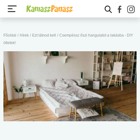
Főoldal
/
Hírek
/
Ezt látnod kell
/
Csempéssz őszi hangulatot a lakásba - DIY
ötletek!