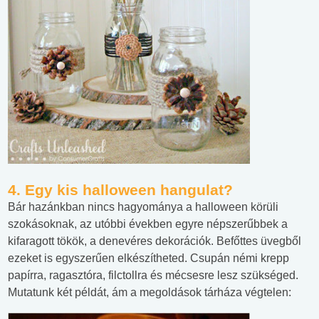
4. Egy kis halloween hangulat?
Bár hazánkban nincs hagyománya a halloween körüli
szokásoknak, az utóbbi években egyre népszerűbbek a
kifaragott tökök, a denevéres dekorációk. Befőttes üvegből
ezeket is egyszerűen elkészítheted. Csupán némi krepp
papírra, ragasztóra, filctollra és mécsesre lesz szükséged.
Mutatunk két példát, ám a megoldások tárháza végtelen: