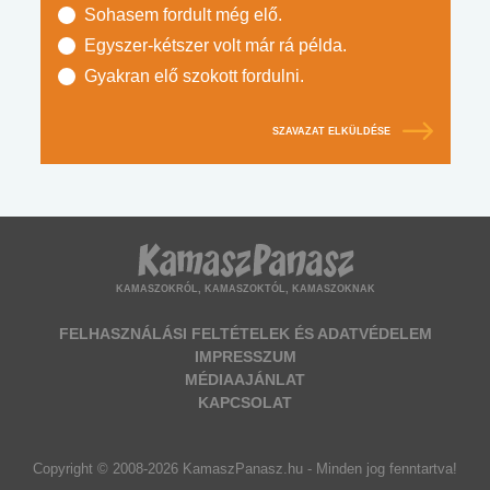
Sohasem fordult még elő.
Egyszer-kétszer volt már rá példa.
Gyakran elő szokott fordulni.
SZAVAZAT ELKÜLDÉSE
KAMASZOKRÓL, KAMASZOKTÓL, KAMASZOKNAK
FELHASZNÁLÁSI FELTÉTELEK ÉS ADATVÉDELEM
IMPRESSZUM
MÉDIAAJÁNLAT
KAPCSOLAT
Copyright © 2008-2026 KamaszPanasz.hu - Minden jog fenntartva!