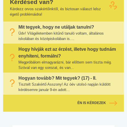
Kérdésed van?
Kérdezz orvos szakértőinktől, és biztosan választ lelsz
égető problémáidra!
Mit tegyek, hogy ne utáljak tanulni?
Üdv! Világéletemben kitűnő tanuló voltam, általános
iskolában és középiskolában is....
Hogy hívják ezt az érzést, illetve hogy tudnám
enyhíteni, formálni?
Megpróbálom elmagyarázni, bár előttem sem tiszta még.
Szóval van egy sorozat, és van...
Hogyan tovább? Mit tegyek? (17) - II.
Tisztelt Szakértő Asszony! Az óév utolsó napján küldött
kérdésemre január 9-én adott...
ÉN IS KÉRDEZEK