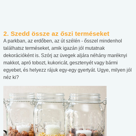
2. Szedd össze az őszi terméseket
A parkban, az erdőben, az út szélén - ősszel mindenhol
találhatsz terméseket, amik igazán jól mutatnak
dekorációként is. Szórj az üvegek aljára néhány maréknyi
makkot, apró tobozt, kukoricát, gesztenyét vagy bármi
egyebet, és helyezz rájuk egy-egy gyertyát. Ugye, milyen jól
néz ki?