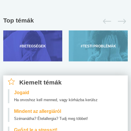
Top témák
#BETEGSÉGEK
#TESTI PROBLÉMÁK
Kiemelt témák
Jogaid
Ha orvoshoz kell menned, vagy kórházba kerülsz
Mindent az allergiáról
Szénanátha? Ételallergia? Tudj meg többet!
Győzd le a stresszt!