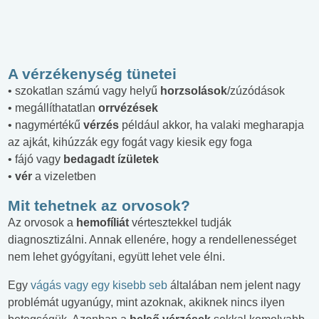
A vérzékenység tünetei
• szokatlan számú vagy helyű
horzsolások
/zúzódások
• megállíthatatlan
orrvézések
• nagymértékű
vérzés
például akkor, ha valaki megharapja
az ajkát, kihúzzák egy fogát vagy kiesik egy foga
• fájó vagy
bedagadt ízületek
•
vér
a vizeletben
Mit tehetnek az orvosok?
Az orvosok a
hemofíliát
vértesztekkel tudják
diagnosztizálni. Annak ellenére, hogy a rendellenességet
nem lehet gyógyítani, együtt lehet vele élni.
Egy
vágás vagy egy kisebb seb
általában nem jelent nagy
problémát ugyanúgy, mint azoknak, akiknek nincs ilyen