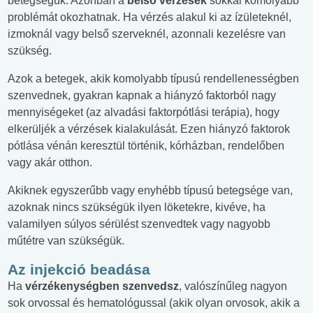
betegségük. Azonban a
belső vérzések
sokkal komolyabb
problémát okozhatnak. Ha vérzés alakul ki az ízületeknél,
izmoknál vagy belső szerveknél, azonnali kezelésre van
szükség.
Azok a betegek, akik komolyabb típusú rendellenességben
szenvednek, gyakran kapnak a hiányzó faktorból nagy
mennyiségeket (az alvadási faktorpótlási terápia), hogy
elkerüljék a vérzések kialakulását. Ezen hiányzó faktorok
pótlása vénán keresztül történik, kórházban, rendelőben
vagy akár otthon.
Akiknek egyszerűbb vagy enyhébb típusú betegsége van,
azoknak nincs szükségük ilyen löketekre, kivéve, ha
valamilyen súlyos sérülést szenvedtek vagy nagyobb
műtétre van szükségük.
Az injekció beadása
Ha
vérzékenységben szenvedsz
, valószínűleg nagyon
sok orvossal és hematológussal (akik olyan orvosok, akik a