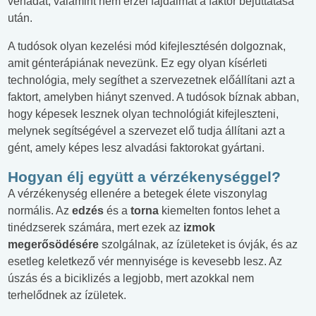
vénádat, valamint nem érzel fájdalmat a faktor bejuttatása
után.
A tudósok olyan kezelési mód kifejlesztésén dolgoznak,
amit génterápiának nevezünk. Ez egy olyan kísérleti
technológia, mely segíthet a szervezetnek előállítani azt a
faktort, amelyben hiányt szenved. A tudósok bíznak abban,
hogy képesek lesznek olyan technológiát kifejleszteni,
melynek segítségével a szervezet elő tudja állítani azt a
gént, amely képes lesz alvadási faktorokat gyártani.
Hogyan élj együtt a vérzékenységgel?
A vérzékenység ellenére a betegek élete viszonylag
normális. Az
edzés
és a
torna
kiemelten fontos lehet a
tinédzserek számára, mert ezek az
izmok
megerősödésére
szolgálnak, az ízületeket is óvják, és az
esetleg keletkező vér mennyisége is kevesebb lesz. Az
úszás és a biciklizés a legjobb, mert azokkal nem
terhelődnek az ízületek.