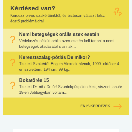
Kérdésed van?
Kérdezz orvos szakértőinktől, és biztosan választ lelsz
égető problémáidra!
Nemi betegségek orális szex esetén
Védekezés nélküli orális szex esetén kell tartani a nemi
betegségek átadásától s annak...
Keresztszalag-pótlás De mikor?
Tisztelt Szakértő! Engem Alexnek hívnak, 1999. október 4-
én születtem, 194 cm, 99 kg...
Bokatörés 15
Tisztelt Dr. nő / Dr. úr! Szurdokpüspökin élek, viszont január
19-én Jobbágyiban voltam...
ÉN IS KÉRDEZEK