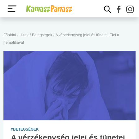
Főoldal
/
Hírek
/
Betegségek
/
A vérzékenység jelei és tünetei. Élet a
hemofíliával
#BETEGSÉGEK
A vérzékenység jelei és tünetei.