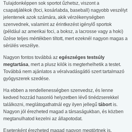
Tulajdonképpen sok sportot űzhetsz, viszont a
csapatjátékok (foci, kosárlabda, baseball) nagyobb veszélyt
jelentenek azok számára, akik vérzékenységben
szenvednek, valamint az érintkezést igénylő sportok
(például az amerikai foci, a boksz, a lacrosse vagy a hoki)
űzése teljes mértékben tiltott, mert ezeknél nagyon magas a
sérülés veszélye.
Nagyon fontos továbbá az
egészséges testsúly
megtartása
, mert a plusz kilók is megterhelhetik a testet.
Továbbá nem ajánlatos a véralvadásgátló szert tartalmazó
gyógyszerek szedése.
Ha ebben a rendellenességben szenvedsz, és lenne
kedved hozzád hasonló helyzetben lévő tinédzserekkel
találkozni, meglátogathatnál egy ilyen jellegű
tábort
is.
Nagyon jól érezheted magad a társaságukban, és közben
megtanulhatod kezelni az állapotodat.
Esetenként érezheted magad nagyon megtörtnek is.