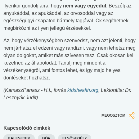
Ilyenkor gondolj arra, hogy
nem vagy egyedül
. Beszélj az
anyukáddal, az apukáddal, az orvosoddal vagy az
egészségügyi csapatod bármely tagjával. Ők segíthetnek
megbirkózni az ilyen jellegű érzésekkel.
Az, hogy vérzékenységben szenvedsz, nem azt jelenti, hogy
nem járhatsz el edzeni vagy randizni, vagy nem tehetsz meg
olyan dolgokat, amiket más szívesen tesz. Csak okosan kell
kezelned az állapotodat. Tanulj meg mindent a
vérzékenységről, ami fontos lehet, és így majd helyes
döntéseket hozhatsz.
(KamaszPanasz - H.I., forrás
kidshealth.org
, Lektorálta: Dr.
Lesznyák Judit)
MEGOSZTOM
Kapcsolódó címkék
BALESETEK
BŐR
ELSŐSEGÉLY