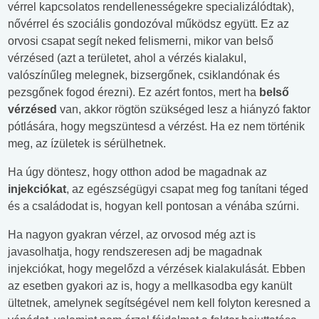
vérrel kapcsolatos rendellenességekre specializálódtak),
nővérrel és szociális gondozóval működsz együtt. Ez az
orvosi csapat segít neked felismerni, mikor van belső
vérzésed (azt a területet, ahol a vérzés kialakul,
valószínűleg melegnek, bizsergőnek, csiklandónak és
pezsgőnek fogod érezni). Ez azért fontos, mert ha
belső
vérzésed
van, akkor rögtön szükséged lesz a hiányzó faktor
pótlására, hogy megszüntesd a vérzést. Ha ez nem történik
meg, az ízületek is sérülhetnek.
Ha úgy döntesz, hogy otthon adod be magadnak az
injekciókat
, az egészségügyi csapat meg fog tanítani téged
és a családodat is, hogyan kell pontosan a vénába szúrni.
Ha nagyon gyakran vérzel, az orvosod még azt is
javasolhatja, hogy rendszeresen adj be magadnak
injekciókat, hogy megelőzd a vérzések kialakulását. Ebben
az esetben gyakori az is, hogy a mellkasodba egy kanült
ültetnek, amelynek segítségével nem kell folyton keresned a