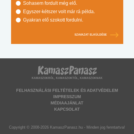
Sohasem fordult még elő.
Egyszer-kétszer volt már rá példa.
Gyakran elő szokott fordulni.
SZAVAZAT ELKÜLDÉSE
KAMASZOKRÓL, KAMASZOKTÓL, KAMASZOKNAK
FELHASZNÁLÁSI FELTÉTELEK ÉS ADATVÉDELEM
IMPRESSZUM
MÉDIAAJÁNLAT
KAPCSOLAT
Copyright © 2008-2026 KamaszPanasz.hu - Minden jog fenntartva!