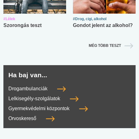
#Lélek
#Drog, cigi, alkohol
Szorongás teszt
Gondot jelent az alkohol?
MÉG TÖBB TESZT
Ha baj van...
Drogambulanciák
Lelkisegély-szolgálatok
Gyermekvédelmi központok
Orvoskereső