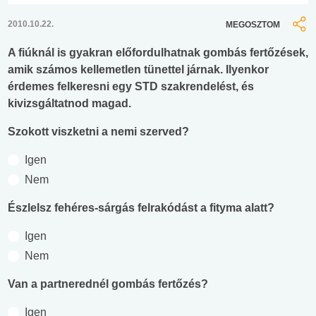
2010.10.22.
MEGOSZTOM
A fiúknál is gyakran előfordulhatnak gombás fertőzések,
amik számos kellemetlen tünettel járnak. Ilyenkor
érdemes felkeresni egy STD szakrendelést, és
kivizsgáltatnod magad.
Szokott viszketni a nemi szerved?
Igen
Nem
Észlelsz fehéres-sárgás felrakódást a fityma alatt?
Igen
Nem
Van a partnerednél gombás fertőzés?
Igen