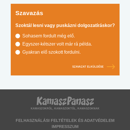
Szavazás
Szoktál lesni vagy puskázni dolgozatíráskor?
Sohasem fordult még elő.
Egyszer-kétszer volt már rá példa.
Gyakran elő szokott fordulni.
SZAVAZAT ELKÜLDÉSE
KAMASZOKRÓL, KAMASZOKTÓL, KAMASZOKNAK
FELHASZNÁLÁSI FELTÉTELEK ÉS ADATVÉDELEM
IMPRESSZUM