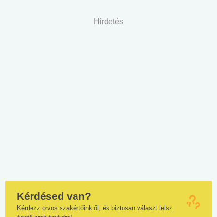
Hirdetés
Kérdésed van?
Kérdezz orvos szakértőinktől, és biztosan választ lelsz