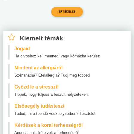
Kiemelt témák
Jogaid
Ha orvoshoz kell menned, vagy kórházba kerülsz
Mindent az allergiáról
Szénanátha? Ételallergia? Tudj meg többet!
Győzd le a stresszt!
Tippek, hogy túljuss a feszült helyzeteken.
Elsősegély tudásteszt
Tudod, mi a teendő vészhelyzetben? Teszteld!
Kérdések a korai terhességről
Aggodalmak, kételyek a terhességről