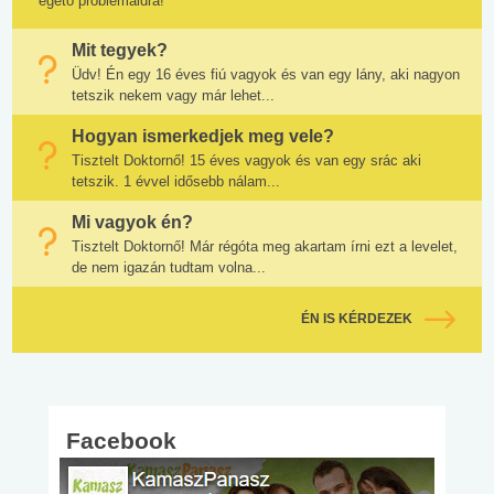
égető problémáidra!
Mit tegyek?
Üdv! Én egy 16 éves fiú vagyok és van egy lány, aki nagyon
tetszik nekem vagy már lehet...
Hogyan ismerkedjek meg vele?
Tisztelt Doktornő! 15 éves vagyok és van egy srác aki
tetszik. 1 évvel idősebb nálam...
Mi vagyok én?
Tisztelt Doktornő! Már régóta meg akartam írni ezt a levelet,
de nem igazán tudtam volna...
ÉN IS KÉRDEZEK
Facebook