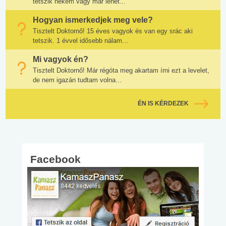
tetszik nekem vagy már lehet...
Hogyan ismerkedjek meg vele?
Tisztelt Doktornő! 15 éves vagyok és van egy srác aki
tetszik. 1 évvel idősebb nálam...
Mi vagyok én?
Tisztelt Doktornő! Már régóta meg akartam írni ezt a levelet,
de nem igazán tudtam volna...
ÉN IS KÉRDEZEK
Facebook