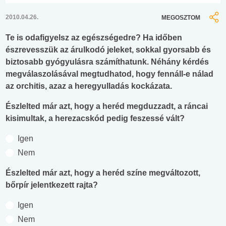
2010.04.26.
MEGOSZTOM
Te is odafigyelsz az egészségedre? Ha időben
észrevesszük az árulkodó jeleket, sokkal gyorsabb és
biztosabb gyógyulásra számíthatunk. Néhány kérdés
megválaszolásával megtudhatod, hogy fennáll-e nálad
az orchitis, azaz a heregyulladás kockázata.
Észlelted már azt, hogy a heréd megduzzadt, a ráncai
kisimultak, a herezacskód pedig feszessé vált?
Igen
Nem
Észlelted már azt, hogy a heréd színe megváltozott,
bőrpír jelentkezett rajta?
Igen
Nem