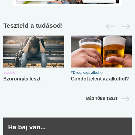
Teszteld a tudásod!
#Lélek
#Drog, cigi, alkohol
Szorongás teszt
Gondot jelent az alkohol?
MÉG TÖBB TESZT
Ha baj van...