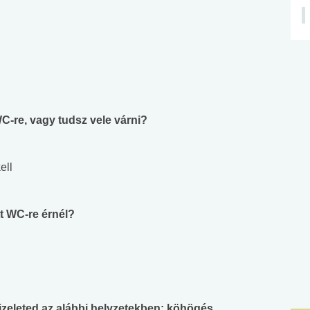
WC-re, vagy tudsz vele várni?
ell
tt WC-re érnél?
izeleted az alábbi helyzetekben: köhögés,