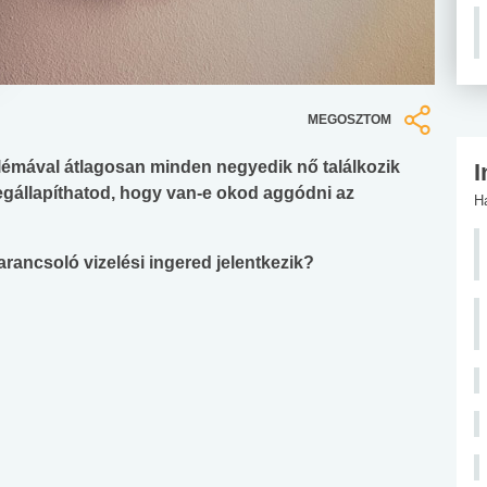
MEGOSZTOM
oblémával átlagosan minden negyedik nő találkozik
I
megállapíthatod, hogy van-e okod aggódni az
H
arancsoló vizelési ingered jelentkezik?