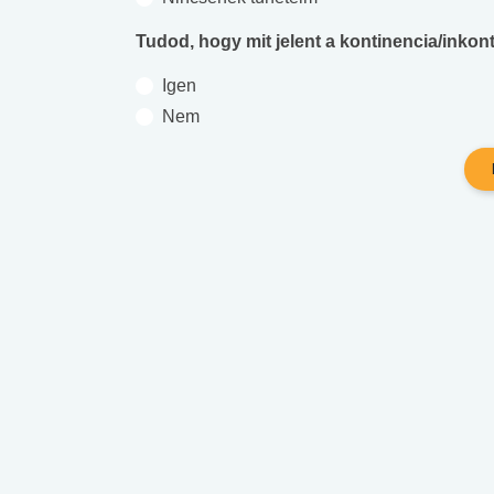
Tudod, hogy mit jelent a kontinencia/inkont
Igen
Nem
 alkohol
#Zöldövezet
#Betegségek
lent az
Mekkora az ökológiai
Elsősegély