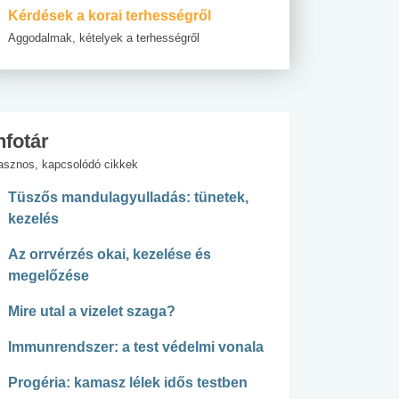
Kérdések a korai terhességről
Aggodalmak, kételyek a terhességről
nfotár
asznos, kapcsolódó cikkek
Tüszős mandulagyulladás: tünetek,
kezelés
Az orrvérzés okai, kezelése és
megelőzése
Mire utal a vizelet szaga?
Immunrendszer: a test védelmi vonala
Progéria: kamasz lélek idős testben