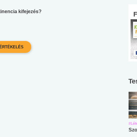
inencia kifejezés?
Te
#Suli, munka
#Suli, munka
#Lél
Angol középfokú
Internet-függőség
Szo