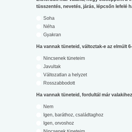
tüsszentés, nevetés, járás, lépcsőn lefelé 
Soha
Néha
Gyakran
Ha vannak tüneteid, változtak-e az elmúlt 6
Nincsenek tüneteim
Javultak
Változatlan a helyzet
Rosszabbodott
Ha vannak tüneteid, fordultál már valakihe
Nem
Igen, baráthoz, családtaghoz
Igen, orvoshoz
Nincsenek tüneteim