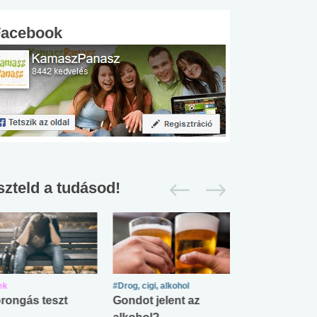
Facebook
szteld a tudásod!
ek
#Drog, cigi, alkohol
#Zöldövezet
rongás teszt
Gondot jelent az
Mekkora az ö