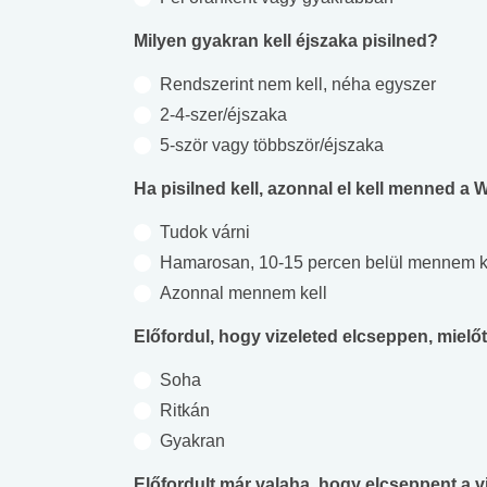
Milyen gyakran kell éjszaka pisilned?
Rendszerint nem kell, néha egyszer
2-4-szer/éjszaka
5-ször vagy többször/éjszaka
Ha pisilned kell, azonnal el kell menned a 
Tudok várni
Hamarosan, 10-15 percen belül mennem k
Azonnal mennem kell
Előfordul, hogy vizeleted elcseppen, mielő
Soha
Ritkán
Gyakran
Előfordult már valaha, hogy elcseppent a v