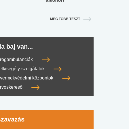
alkohol?
lábnyomod?
MÉG TÖBB TESZT
a baj van...
rogambulanciák
elkisegély-szolgálatok
yermekvédelmi központok
rvoskereső
Szavazás