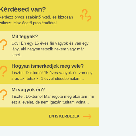
Kérdésed van?
Kérdezz orvos szakértőinktől, és biztosan
választ lelsz égető problémáidra!
Mit tegyek?
Üdv! Én egy 16 éves fiú vagyok és van egy
lány, aki nagyon tetszik nekem vagy már
lehet...
Hogyan ismerkedjek meg vele?
Tisztelt Doktornő! 15 éves vagyok és van egy
srác aki tetszik. 1 évvel idősebb nálam...
Mi vagyok én?
Tisztelt Doktornő! Már régóta meg akartam írni
ezt a levelet, de nem igazán tudtam volna...
ÉN IS KÉRDEZEK