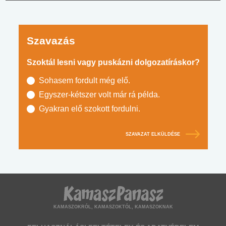
Szavazás
Szoktál lesni vagy puskázni dolgozatíráskor?
Sohasem fordult még elő.
Egyszer-kétszer volt már rá példa.
Gyakran elő szokott fordulni.
SZAVAZAT ELKÜLDÉSE
KAMASZOKRÓL, KAMASZOKTÓL, KAMASZOKNAK