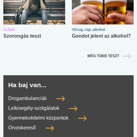
#Lélek
#Drog, cigi, alkohol
Szorongás teszt
Gondot jelent az alkohol?
MÉG TÖBB TESZT
Ha baj van...
Drogambulanciák
Lelkisegély-szolgálatok
Gyermekvédelmi központok
Orvoskereső