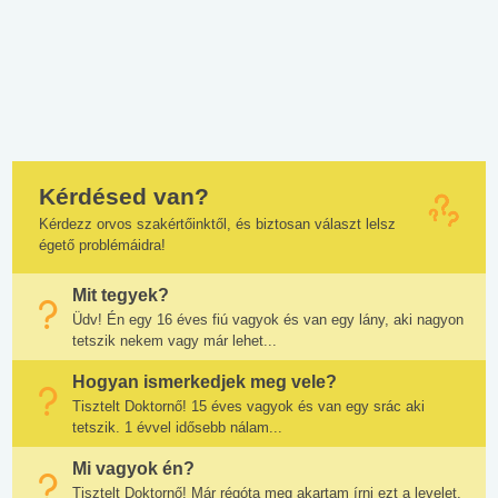
Kérdésed van?
Kérdezz orvos szakértőinktől, és biztosan választ lelsz
égető problémáidra!
Mit tegyek?
Üdv! Én egy 16 éves fiú vagyok és van egy lány, aki nagyon
tetszik nekem vagy már lehet...
Hogyan ismerkedjek meg vele?
Tisztelt Doktornő! 15 éves vagyok és van egy srác aki
tetszik. 1 évvel idősebb nálam...
Mi vagyok én?
Tisztelt Doktornő! Már régóta meg akartam írni ezt a levelet,