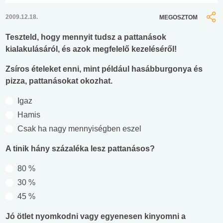
2009.12.18.
MEGOSZTOM
Teszteld, hogy mennyit tudsz a pattanások
kialakulásáról, és azok megfelelő kezeléséről!
Zsíros ételeket enni, mint például hasábburgonya és
pizza, pattanásokat okozhat.
Igaz
Hamis
Csak ha nagy mennyiségben eszel
A tinik hány százaléka lesz pattanásos?
80 %
30 %
45 %
Jó ötlet nyomkodni vagy egyenesen kinyomni a