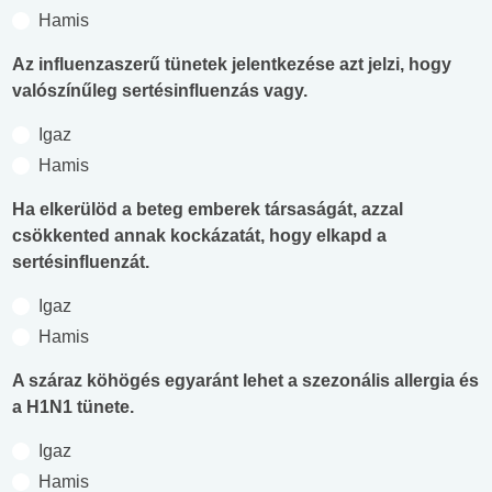
Hamis
Az influenzaszerű tünetek jelentkezése azt jelzi, hogy
valószínűleg sertésinfluenzás vagy.
Igaz
Hamis
Ha elkerülöd a beteg emberek társaságát, azzal
csökkented annak kockázatát, hogy elkapd a
sertésinfluenzát.
Igaz
Hamis
A száraz köhögés egyaránt lehet a szezonális allergia és
a H1N1 tünete.
Igaz
Hamis