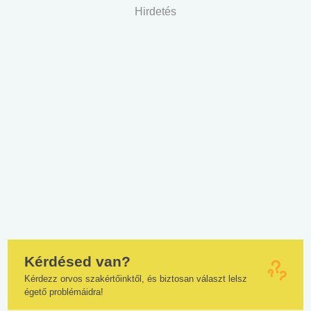
Hirdetés
Kérdésed van?
Kérdezz orvos szakértőinktől, és biztosan választ lelsz
égető problémáidra!