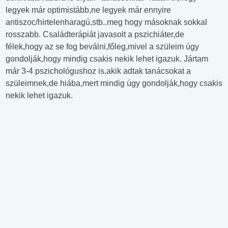
legyek már optimistább,ne legyek már ennyire
antiszoc/hirtelenharagú,stb..meg hogy másoknak sokkal
rosszabb. Családterápiát javasolt a pszichiáter,de
félek,hogy az se fog beválni,főleg,mivel a szüleim úgy
gondolják,hogy mindig csakis nekik lehet igazuk. Jártam
már 3-4 pszichológushoz is,akik adtak tanácsokat a
szüleimnek,de hiába,mert mindig úgy gondolják,hogy csakis
nekik lehet igazuk.