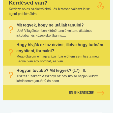
Kérdésed van?
Kérdezz orvos szakértőinktől, és biztosan választ lelsz
égető problémáidra!
Mit tegyek, hogy ne utáljak tanulni?
Üdv! Világéletemben kitűnő tanuló voltam, általános
iskolában és középiskolában is....
Hogy hívják ezt az érzést, illetve hogy tudnám
enyhíteni, formálni?
Megpróbálom elmagyarázni, bár előttem sem tiszta még.
Szóval van egy sorozat, és van...
Hogyan tovább? Mit tegyek? (17) - II.
Tisztelt Szakértő Asszony! Az óév utolsó napján küldött
kérdésemre január 9-én adott...
ÉN IS KÉRDEZEK