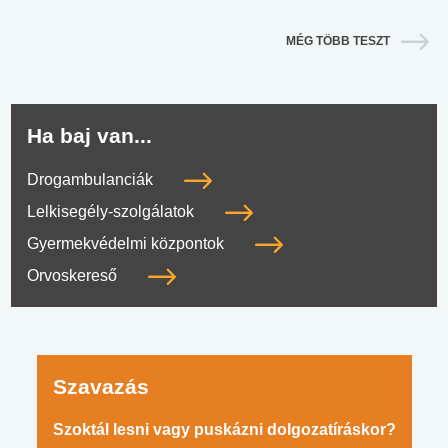
MÉG TÖBB TESZT
Ha baj van...
Drogambulanciák
Lelkisegély-szolgálatok
Gyermekvédelmi központok
Orvoskereső
Szavazás
Szoktál lesni vagy puskázni dolgozatíráskor?