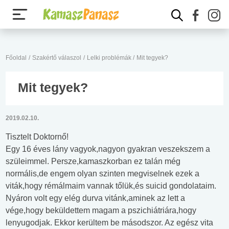
Főoldal
/
Szakértő válaszol
/
Lelki problémák
/
Mit tegyek?
Mit tegyek?
2019.02.10.
Tisztelt Doktornő!
Egy 16 éves lány vagyok,nagyon gyakran veszekszem a
szüleimmel. Persze,kamaszkorban ez talán még
normális,de engem olyan szinten megviselnek ezek a
viták,hogy rémálmaim vannak tőlük,és suicid gondolataim.
Nyáron volt egy elég durva vitánk,aminek az lett a
vége,hogy beküldettem magam a pszichiátriára,hogy
lenyugodjak. Ekkor kerültem be másodszor. Az egész vita