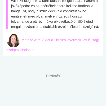
valószínűleg nem a konfliktusaid megoldására, hanem a
jövőképedre és az önértékelésedre kellene fordítani a
hangsúlyt, hogy a szüleiddel való konfliktusok ne
érintsenek meg olyan mélyen. Ez egy hosszú
folyamat,de a pár év múlva elkövetkező önálló életed
megalapozását és a stabilabb érzelmi életedet szolgálná.
Máténé Áfra Viktória - klinikai gyermek- és ifjúsági
szakpszichológus
Hirdetés