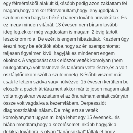
egy félreértésből alakult ki,később pedig azon zaklattam fel
magam,hogy amikor félrevonultam,hogy lenyugodjak,a
szüleim nem hagytak békén,hanem tovább provokáltak. És
ez megy minden vitánál. 13 évesen nem bírtam tovább
idegileg,ekkor még vagdostam is magam. 2 évig tartott
leszoknom róla. De ezért is engem hibáztattak. Kezdem úgy
érezni,hogy beleőrülök abba,hogy az én szempontomat
teljesen figyelmen kívül hagyják,és mindenért engem
okolnak. A vagdosást csak először vették komolyan (nem
mutogattam,a volt testnevelés tanárom vette észre,és a volt
osztályfőnököm szólt a szüleimnek). Később viszont már
csak le lettem szidva vagy hülyézve. 15 évesen kerültem be
először a pszichiátriára,mert akkor már teljesen magam alatt
voltam,gyakran vesztettem el az önuralmam,emiatt csúnyán
össze volt vagdalva a kezem/lábam. Derpessziót
diagnosztizáltak nálam. De még ezt se vették
komolyan,mert ugyan mi baja lehet egy 15 évesnek...és
hiába mondtam,hogy a kezelésemet inkább hagyják a
dokikra,továbbra is olyan "tanácsokkal" láttak el,hogy