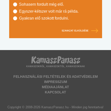
Sohasem fordult még elő.
Egyszer-kétszer volt már rá példa.
Gyakran elő szokott fordulni.
SZAVAZAT ELKÜLDÉSE
KAMASZOKRÓL, KAMASZOKTÓL, KAMASZOKNAK
FELHASZNÁLÁSI FELTÉTELEK ÉS ADATVÉDELEM
IMPRESSZUM
MÉDIAAJÁNLAT
KAPCSOLAT
Copyright © 2008-2026 KamaszPanasz.hu - Minden jog fenntartva!