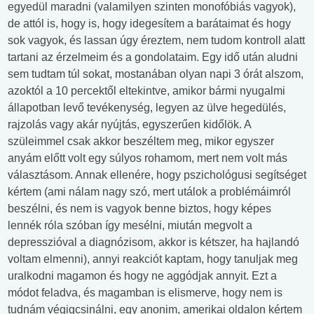
egyedül maradni (valamilyen szinten monofóbiás vagyok),
de attól is, hogy is, hogy idegesítem a barátaimat és hogy
sok vagyok, és lassan úgy éreztem, nem tudom kontroll alatt
tartani az érzelmeim és a gondolataim. Egy idő után aludni
sem tudtam túl sokat, mostanában olyan napi 3 órát alszom,
azoktól a 10 percektől eltekintve, amikor bármi nyugalmi
állapotban levő tevékenység, legyen az ülve hegedülés,
rajzolás vagy akár nyújtás, egyszerűen kidőlök. A
szüleimmel csak akkor beszéltem meg, mikor egyszer
anyám előtt volt egy súlyos rohamom, mert nem volt más
választásom. Annak ellenére, hogy pszichológusi segítséget
kértem (ami nálam nagy szó, mert utálok a problémáimról
beszélni, és nem is vagyok benne biztos, hogy képes
lennék róla szóban így mesélni, miután megvolt a
depresszióval a diagnózisom, akkor is kétszer, ha hajlandó
voltam elmenni), annyi reakciót kaptam, hogy tanuljak meg
uralkodni magamon és hogy ne aggódjak annyit. Ezt a
módot feladva, és magamban is elismerve, hogy nem is
tudnám végigcsinálni, egy anonim, amerikai oldalon kértem