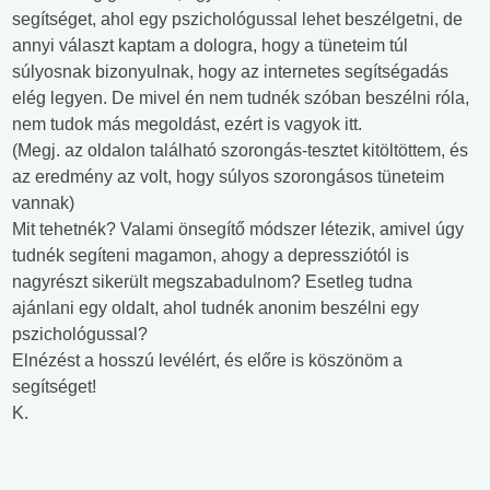
segítséget, ahol egy pszichológussal lehet beszélgetni, de
annyi választ kaptam a dologra, hogy a tüneteim túl
súlyosnak bizonyulnak, hogy az internetes segítségadás
elég legyen. De mivel én nem tudnék szóban beszélni róla,
nem tudok más megoldást, ezért is vagyok itt.
(Megj. az oldalon található szorongás-tesztet kitöltöttem, és
az eredmény az volt, hogy súlyos szorongásos tüneteim
vannak)
Mit tehetnék? Valami önsegítő módszer létezik, amivel úgy
tudnék segíteni magamon, ahogy a depressziótól is
nagyrészt sikerült megszabadulnom? Esetleg tudna
ajánlani egy oldalt, ahol tudnék anonim beszélni egy
pszichológussal?
Elnézést a hosszú levélért, és előre is köszönöm a
segítséget!
K.