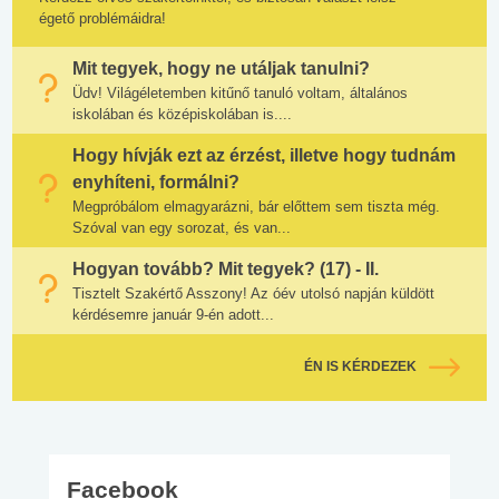
égető problémáidra!
Mit tegyek, hogy ne utáljak tanulni?
Üdv! Világéletemben kitűnő tanuló voltam, általános
iskolában és középiskolában is....
Hogy hívják ezt az érzést, illetve hogy tudnám
enyhíteni, formálni?
Megpróbálom elmagyarázni, bár előttem sem tiszta még.
Szóval van egy sorozat, és van...
Hogyan tovább? Mit tegyek? (17) - II.
Tisztelt Szakértő Asszony! Az óév utolsó napján küldött
kérdésemre január 9-én adott...
ÉN IS KÉRDEZEK
Facebook