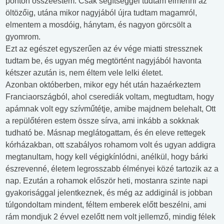
ponton összeestem. Csak segítséggel tudtam elmenni az
öltözőig, utána mikor nagyjából újra tudtam magamról,
elmentem a mosdóig, hánytam, és nagyon görcsölt a
gyomrom.
Ezt az egészet egyszerűen az év vége miatti stressznek
tudtam be, és ugyan még megtörtént nagyjából havonta
kétszer azután is, nem éltem vele lelki életet.
Azonban októberben, mikor egy hét után hazaérkeztem
Franciaországból, ahol cserediák voltam, megtudtam, hogy
apámnak volt egy szívműtétje, amibe majdnem belehalt, Ott
a repülőtéren estem össze sírva, ami inkább a sokknak
tudható be. Másnap meglátogattam, és én eleve rettegek
kórházakban, ott szabályos rohamom volt és ugyan addigra
megtanultam, hogy kell végigkínlódni, anélkül, hogy bárki
észrevenné, életem legrosszabb élményei közé tartozik az a
nap. Ezután a rohamok először heti, mostanra szinte napi
gyakorisággal jelentkeznek, és még az addiginál is jobban
túlgondoltam mindent, féltem emberek előtt beszélni, ami
rám mondjuk 2 évvel ezelőtt nem volt jellemző, mindig félek