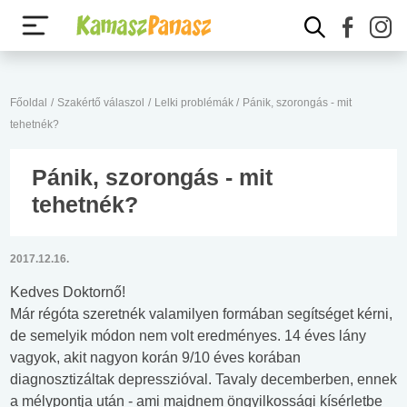
Főoldal
/
Szakértő válaszol
/
Lelki problémák
/
Pánik, szorongás - mit
tehetnék?
Pánik, szorongás - mit
tehetnék?
2017.12.16.
Kedves Doktornő!
Már régóta szeretnék valamilyen formában segítséget kérni,
de semelyik módon nem volt eredményes. 14 éves lány
vagyok, akit nagyon korán 9/10 éves korában
diagnosztizáltak depresszióval. Tavaly decemberben, ennek
a mélypontja után - ami majdnem öngyilkossági kísérletbe