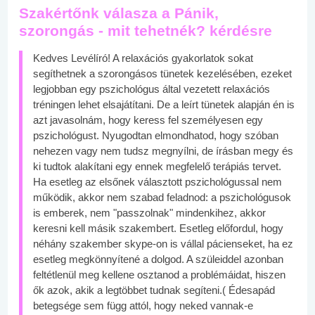
Szakértőnk válasza a Pánik,
szorongás - mit tehetnék? kérdésre
Kedves Levélíró! A relaxációs gyakorlatok sokat
segíthetnek a szorongásos tünetek kezelésében, ezeket
legjobban egy pszichológus által vezetett relaxációs
tréningen lehet elsajátítani. De a leírt tünetek alapján én is
azt javasolnám, hogy keress fel személyesen egy
pszichológust. Nyugodtan elmondhatod, hogy szóban
nehezen vagy nem tudsz megnyílni, de írásban megy és
ki tudtok alakítani egy ennek megfelelő terápiás tervet.
Ha esetleg az elsőnek választott pszichológussal nem
működik, akkor nem szabad feladnod: a pszichológusok
is emberek, nem "passzolnak" mindenkihez, akkor
keresni kell másik szakembert. Esetleg előfordul, hogy
néhány szakember skype-on is vállal pácienseket, ha ez
esetleg megkönnyítené a dolgod. A szüleiddel azonban
feltétlenül meg kellene osztanod a problémáidat, hiszen
ők azok, akik a legtöbbet tudnak segíteni.( Édesapád
betegsége sem függ attól, hogy neked vannak-e