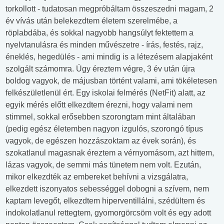
torkollott - tudatosan megpróbáltam összeszedni magam, 2
év vívás után belekezdtem életem szerelmébe, a
röplabdába, és sokkal nagyobb hangsúlyt fektettem a
nyelvtanulásra és minden művészetre - írás, festés, rajz,
éneklés, hegedülés - ami mindig is a létezésem alapjaként
szolgált számomra. Úgy éreztem végre, 3 év után újra
boldog vagyok, de májusban történt valami, ami tökéletesen
felkészületlenül ért. Egy iskolai felmérés (NetFit) alatt, az
egyik mérés előtt elkezdtem érezni, hogy valami nem
stimmel, sokkal erősebben szorongtam mint általában
(pedig egész életemben nagyon izgulós, szorongó típus
vagyok, de egészen hozzászoktam az évek során), és
szokatlanul magasnak éreztem a vérnyomásom, azt hittem,
lázas vagyok, de semmi más tünetem nem volt. Ezután,
mikor elkezdték az embereket behívni a vizsgálatra,
elkezdett iszonyatos sebességgel dobogni a szívem, nem
kaptam levegőt, elkezdtem hiperventillálni, szédültem és
indokolatlanul rettegtem, gyomorgörcsöm volt és egy adott