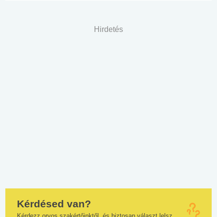
Hirdetés
Kérdésed van?
Kérdezz orvos szakértőinktől, és biztosan választ lelsz