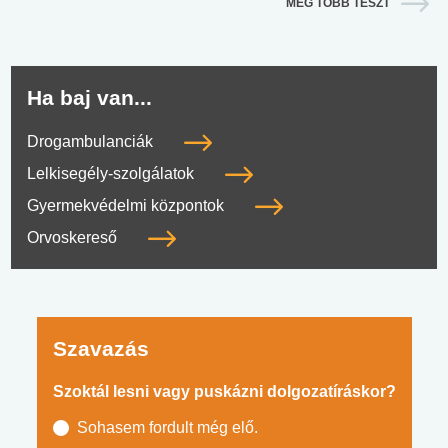
MÉG TÖBB TESZT
Ha baj van...
Drogambulanciák
Lelkisegély-szolgálatok
Gyermekvédelmi központok
Orvoskereső
Szavazás
Szoktál lesni vagy puskázni dolgozatíráskor?
Sohasem fordult még elő.