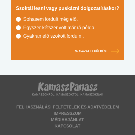
Szoktál lesni vagy puskázni dolgozatíráskor?
Sohasem fordult még elő.
Egyszer-kétszer volt már rá példa.
Gyakran elő szokott fordulni.
SZAVAZAT ELKÜLDÉSE
KAMASZOKRÓL, KAMASZOKTÓL, KAMASZOKNAK
FELHASZNÁLÁSI FELTÉTELEK ÉS ADATVÉDELEM
IMPRESSZUM
MÉDIAAJÁNLAT
KAPCSOLAT