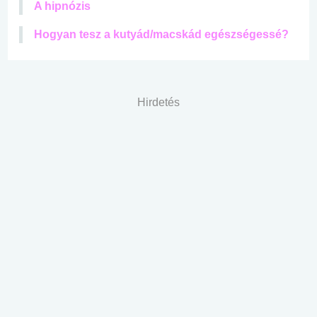
A hipnózis
Hogyan tesz a kutyád/macskád egészségessé?
Hirdetés