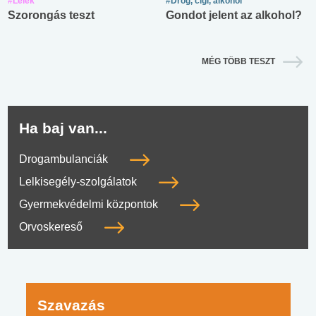
#Lélek
#Drog, cigi, alkohol
Szorongás teszt
Gondot jelent az alkohol?
MÉG TÖBB TESZT
Ha baj van...
Drogambulanciák
Lelkisegély-szolgálatok
Gyermekvédelmi központok
Orvoskereső
Szavazás