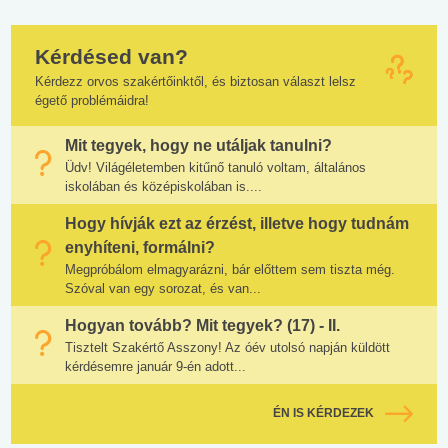
Kérdésed van?
Kérdezz orvos szakértőinktől, és biztosan választ lelsz
égető problémáidra!
Mit tegyek, hogy ne utáljak tanulni?
Üdv! Világéletemben kitűnő tanuló voltam, általános
iskolában és középiskolában is....
Hogy hívják ezt az érzést, illetve hogy tudnám
enyhíteni, formálni?
Megpróbálom elmagyarázni, bár előttem sem tiszta még.
Szóval van egy sorozat, és van...
Hogyan tovább? Mit tegyek? (17) - II.
Tisztelt Szakértő Asszony! Az óév utolsó napján küldött
kérdésemre január 9-én adott...
ÉN IS KÉRDEZEK